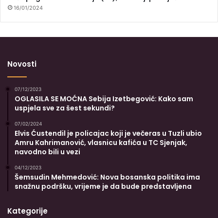
16/01/2024
Novosti
07/12/2023
OGLASILA SE MOĆNA Sebija Izetbegović: Kako sam
uspjela sve za šest sekundi?
07/02/2024
Elvis Ćustendil je policajac koji je večeras u Tuzli ubio
Amru Kahrimanović, vlasnicu kafića u TC Sjenjak,
navodno bili u vezi
04/12/2023
Šemsudin Mehmedović: Nova bosanska politika ima
snažnu podršku, vrijeme je da bude predstavljena
Kategorije