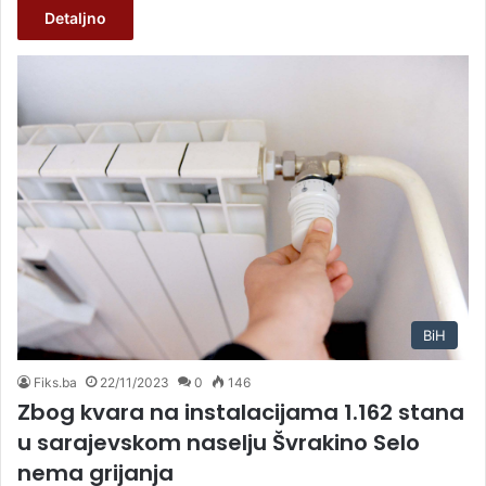
Detaljno
BiH
Fiks.ba
22/11/2023
0
146
Zbog kvara na instalacijama 1.162 stana
u sarajevskom naselju Švrakino Selo
nema grijanja