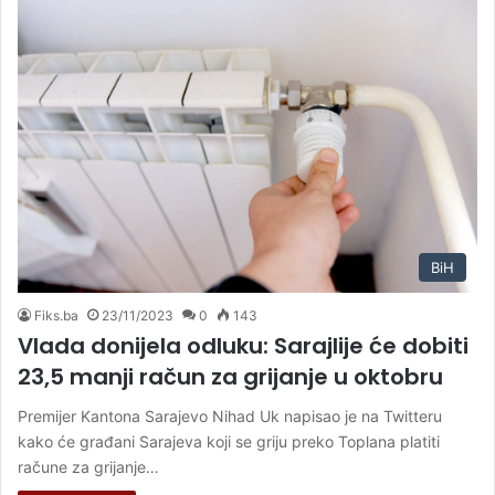
BiH
Fiks.ba
23/11/2023
0
143
Vlada donijela odluku: Sarajlije će dobiti
23,5 manji račun za grijanje u oktobru
Premijer Kantona Sarajevo Nihad Uk napisao je na Twitteru
kako će građani Sarajeva koji se griju preko Toplana platiti
račune za grijanje…