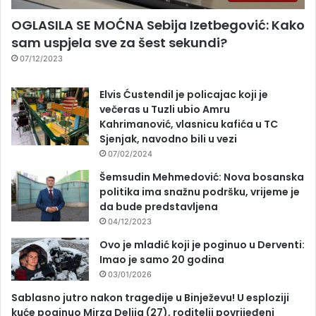
OGLASILA SE MOĆNA Sebija Izetbegović: Kako
sam uspjela sve za šest sekundi?
07/12/2023
Elvis Ćustendil je policajac koji je
večeras u Tuzli ubio Amru
Kahrimanović, vlasnicu kafića u TC
Sjenjak, navodno bili u vezi
07/02/2024
Šemsudin Mehmedović: Nova bosanska
politika ima snažnu podršku, vrijeme je
da bude predstavljena
04/12/2023
Ovo je mladić koji je poginuo u Derventi:
Imao je samo 20 godina
03/01/2026
Sablasno jutro nakon tragedije u Binježevu! U esploziji
kuće poginuo Mirza Delija (27), roditelji povrijeđeni