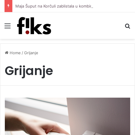
Maja Šuput na Korčuli zablistala u kombinaciji vrijednoj oko 3.500 eura
Menu
S
Home
/
Grijanje
Grijanje