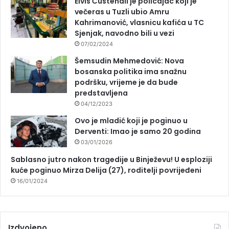
Elvis Ćustendil je policajac koji je
večeras u Tuzli ubio Amru
Kahrimanović, vlasnicu kafića u TC
Sjenjak, navodno bili u vezi
07/02/2024
Šemsudin Mehmedović: Nova
bosanska politika ima snažnu
podršku, vrijeme je da bude
predstavljena
04/12/2023
Ovo je mladić koji je poginuo u
Derventi: Imao je samo 20 godina
03/01/2026
Sablasno jutro nakon tragedije u Binježevu! U esploziji
kuće poginuo Mirza Delija (27), roditelji povrijeđeni
16/01/2024
Izdvojeno