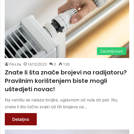
Zanimljivosti
Fiks.ba
14/12/2023
0
138
Znate li šta znače brojevi na radijatoru?
Pravilnim korištenjem biste mogli
uštedjeti novac!
Na ventilu se nalaze brojke, uglavnom od nula do pet. No,
znate li što točno svaki od tih brojeva na…
Detaljno