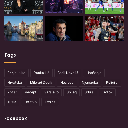
Tags
Banja Luka
Danka Ilić
Fadil Novalić
Hapšenje
Hrvatska
Milorad Dodik
Nesreća
Njemačka
Policija
Požar
Recept
Sarajevo
Snijeg
Srbija
TikTok
Tuzla
Ubistvo
Zenica
Facebook