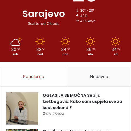
Sarajevo
30º - 20º
42%
4.15 km/h
Scattered Clouds
30
32
34
36
34
℃
℃
℃
℃
℃
sub
ned
pon
uto
sri
Popularno
Nedavno
OGLASILA SE MOĆNA Sebija
Izetbegović: Kako sam uspjela sve za
šest sekundi?
07/12/2023