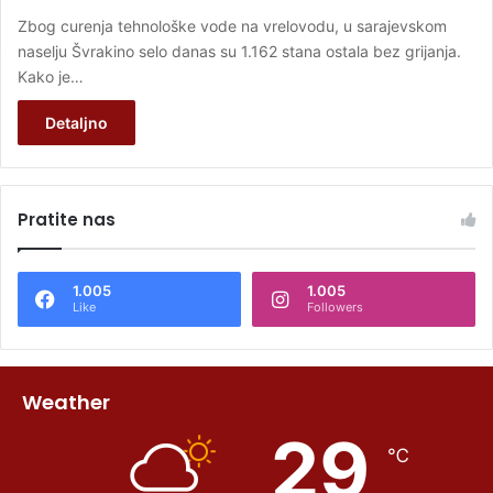
Zbog curenja tehnološke vode na vrelovodu, u sarajevskom
naselju Švrakino selo danas su 1.162 stana ostala bez grijanja.
Kako je…
Detaljno
Pratite nas
1.005
1.005
Like
Followers
Weather
29
℃