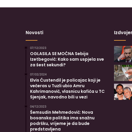
Novosti
Izdvoje
07/12/2023
OGLASILA SE MOĆNA Sebija
Izetbegović: Kako sam uspjela sve
za šest sekundi?
07/02/2024
Elvis Ćustendil je policajac koji je
večeras u Tuzli ubio Amru
Kahrimanović, vlasnicu kafića u TC
Sjenjak, navodno bili u vezi
04/12/2023
Šemsudin Mehmedović: Nova
bosanska politika ima snažnu
podršku, vrijeme je da bude
predstavljena