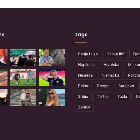
no
Tags
Banja Luka
Danka Ilić
Fadi
Hapšenje
Hrvatska
Milora
Nesreća
Njemačka
Policij
Požar
Recept
Sarajevo
Srbija
TikTok
Tuzla
Ub
Zenica