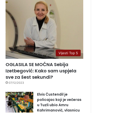
Vijesti Top 5
OGLASILA SE MOĆNA Sebija
Izetbegović: Kako sam uspjela
sve za šest sekundi?
07/12/2023
Elvis Ćustendil je
policajac koji je večeras
u Tuzli ubio Amru
Kahrimanović, vlasnicu