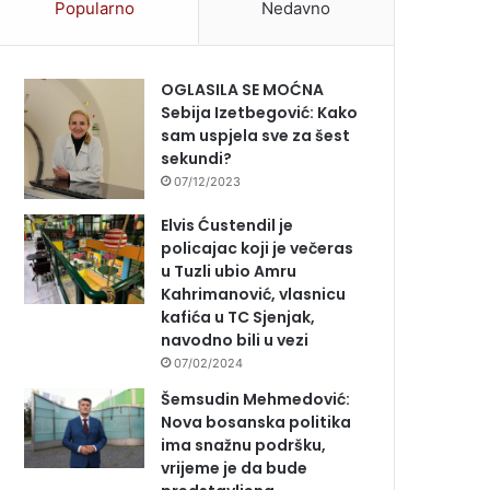
Popularno
Nedavno
OGLASILA SE MOĆNA
Sebija Izetbegović: Kako
sam uspjela sve za šest
sekundi?
07/12/2023
Elvis Ćustendil je
policajac koji je večeras
u Tuzli ubio Amru
Kahrimanović, vlasnicu
kafića u TC Sjenjak,
navodno bili u vezi
07/02/2024
Šemsudin Mehmedović:
Nova bosanska politika
ima snažnu podršku,
vrijeme je da bude