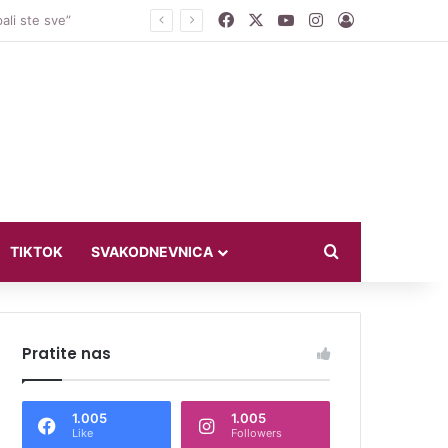
Facebook
X
YouTube
Instagram
Log In
smo ih na diplomatiju
Search for
TIKTOK
SVAKODNEVNICA
Pratite nas
1.005
1.005
Like
Followers