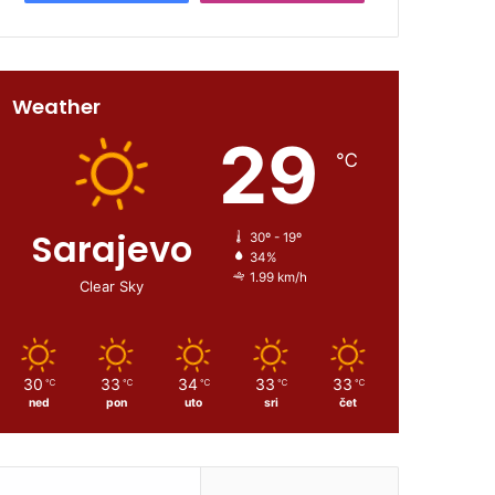
Weather
29
℃
Sarajevo
30º - 19º
34%
1.99 km/h
Clear Sky
30
33
34
33
33
℃
℃
℃
℃
℃
ned
pon
uto
sri
čet