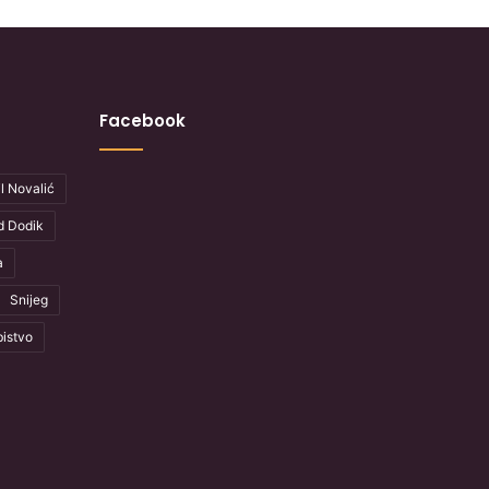
Facebook
l Novalić
d Dodik
a
Snijeg
istvo