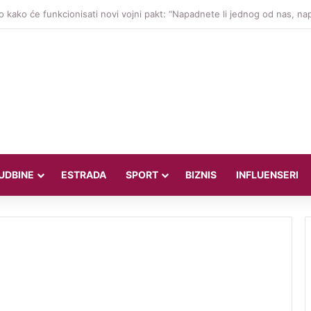
dsjednik oštro o SAD-u: Oni su kolonijalna i kriminalna država, natjerali 
UDBINE
ESTRADA
SPORT
BIZNIS
INFLUENSERI