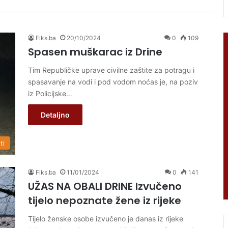
Fiks.ba
20/10/2024
0
109
Spasen muškarac iz Drine
Tim Republičke uprave civilne zaštite za potragu i
spasavanje na vodi i pod vodom noćas je, na poziv
iz Policijske…
Detaljno
ti
Fiks.ba
11/01/2024
0
141
UŽAS NA OBALI DRINE Izvučeno
tijelo nepoznate žene iz rijeke
Tijelo ženske osobe izvučeno je danas iz rijeke