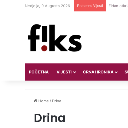
Nedjelja, 9 Augusta 2026
Prelomne Vijesti
Iranski pre
POČETNA
VIJESTI
CRNA HRONIKA
S
Home
/
Drina
Drina