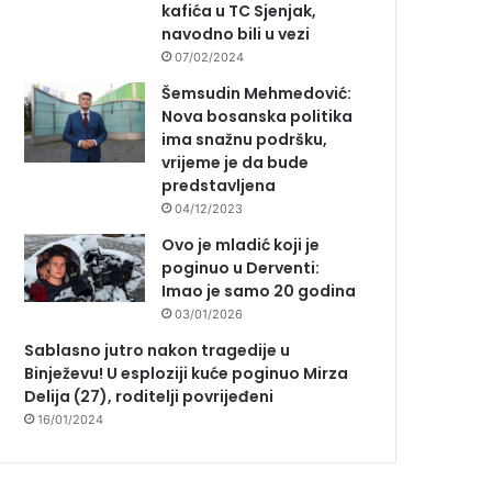
kafića u TC Sjenjak,
navodno bili u vezi
07/02/2024
Šemsudin Mehmedović:
Nova bosanska politika
ima snažnu podršku,
vrijeme je da bude
predstavljena
04/12/2023
Ovo je mladić koji je
poginuo u Derventi:
Imao je samo 20 godina
03/01/2026
Sablasno jutro nakon tragedije u
Binježevu! U esploziji kuće poginuo Mirza
Delija (27), roditelji povrijeđeni
16/01/2024