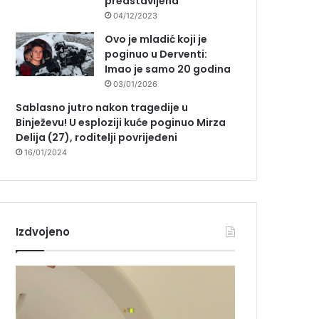
predstavljena
04/12/2023
Ovo je mladić koji je
poginuo u Derventi:
Imao je samo 20 godina
03/01/2026
Sablasno jutro nakon tragedije u
Binježevu! U esploziji kuće poginuo Mirza
Delija (27), roditelji povrijeđeni
16/01/2024
Izdvojeno