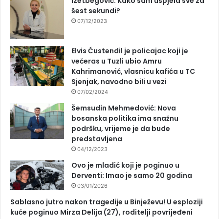
Izetbegović: Kako sam uspjela sve za
šest sekundi?
07/12/2023
Elvis Ćustendil je policajac koji je
večeras u Tuzli ubio Amru
Kahrimanović, vlasnicu kafića u TC
Sjenjak, navodno bili u vezi
07/02/2024
Šemsudin Mehmedović: Nova
bosanska politika ima snažnu
podršku, vrijeme je da bude
predstavljena
04/12/2023
Ovo je mladić koji je poginuo u
Derventi: Imao je samo 20 godina
03/01/2026
Sablasno jutro nakon tragedije u Binježevu! U esploziji
kuće poginuo Mirza Delija (27), roditelji povrijeđeni