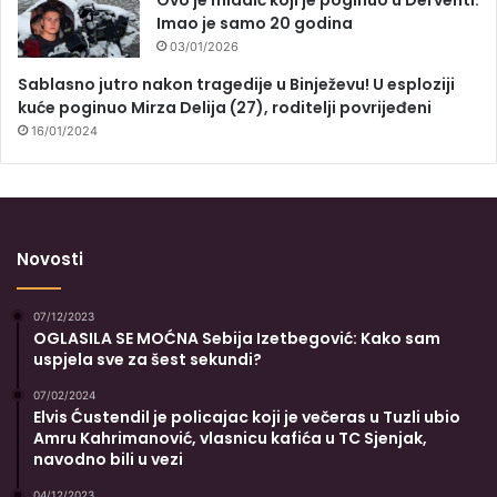
Ovo je mladić koji je poginuo u Derventi:
Imao je samo 20 godina
03/01/2026
Sablasno jutro nakon tragedije u Binježevu! U esploziji
kuće poginuo Mirza Delija (27), roditelji povrijeđeni
16/01/2024
Novosti
07/12/2023
OGLASILA SE MOĆNA Sebija Izetbegović: Kako sam
uspjela sve za šest sekundi?
07/02/2024
Elvis Ćustendil je policajac koji je večeras u Tuzli ubio
Amru Kahrimanović, vlasnicu kafića u TC Sjenjak,
navodno bili u vezi
04/12/2023