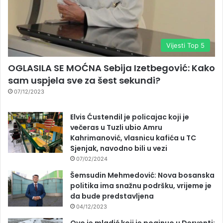
Vijesti Top 5
OGLASILA SE MOĆNA Sebija Izetbegović: Kako
sam uspjela sve za šest sekundi?
07/12/2023
Elvis Ćustendil je policajac koji je
večeras u Tuzli ubio Amru
Kahrimanović, vlasnicu kafića u TC
Sjenjak, navodno bili u vezi
07/02/2024
Šemsudin Mehmedović: Nova bosanska
politika ima snažnu podršku, vrijeme je
da bude predstavljena
04/12/2023