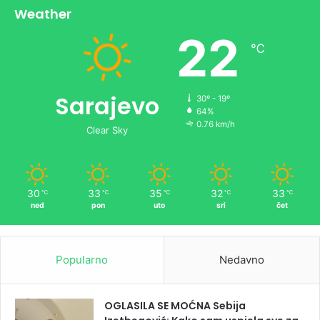
Weather
22
℃
Sarajevo
30º - 19º
64%
0.76 km/h
Clear Sky
30
33
35
32
33
℃
℃
℃
℃
℃
ned
pon
uto
sri
čet
Popularno
Nedavno
OGLASILA SE MOĆNA Sebija