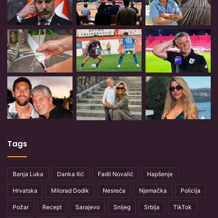
Tags
Banja Luka
Danka Ilić
Fadil Novalić
Hapšenje
Hrvatska
Milorad Dodik
Nesreća
Njemačka
Policija
Požar
Recept
Sarajevo
Snijeg
Srbija
TikTok