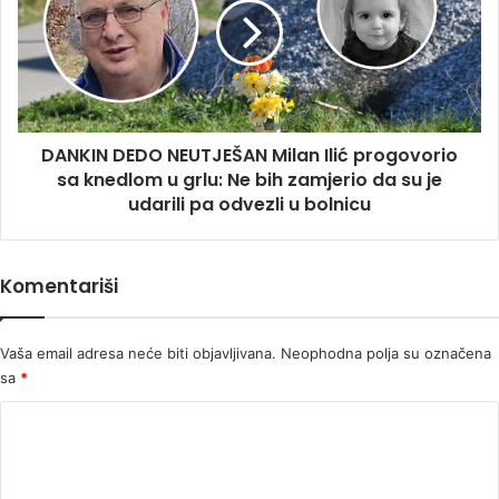
Milan
Ilić
progovorio
sa
knedlom
u
DANKIN DEDO NEUTJEŠAN Milan Ilić progovorio
grlu:
Ne
sa knedlom u grlu: Ne bih zamjerio da su je
bih
udarili pa odvezli u bolnicu
zamjerio
da
su
Komentariši
je
udarili
pa
Vaša email adresa neće biti objavljivana.
Neophodna polja su označena
odvezli
sa
*
u
bolnicu
K
o
m