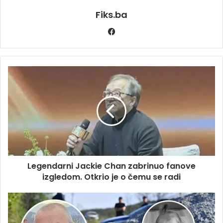
Fiks.ba
Facebook
Legendarni
Jackie
Chan
zabrinuo
fanove
izgledom.
Otkrio
je
o
Legendarni Jackie Chan zabrinuo fanove
čemu
se
izgledom. Otkrio je o čemu se radi
radi
DANKIN
DEDO
NEUTJEŠAN