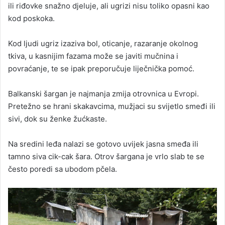
ili riđovke snažno djeluje, ali ugrizi nisu toliko opasni kao
kod poskoka.
Kod ljudi ugriz izaziva bol, oticanje, razaranje okolnog
tkiva, u kasnijim fazama može se javiti mučnina i
povraćanje, te se ipak preporučuje liječnička pomoć.
Balkanski šargan je najmanja zmija otrovnica u Evropi.
Pretežno se hrani skakavcima, mužjaci su svijetlo smeđi ili
sivi, dok su ženke žućkaste.
Na sredini leđa nalazi se gotovo uvijek jasna smeđa ili
tamno siva cik-cak šara. Otrov šargana je vrlo slab te se
često poredi sa ubodom pčela.