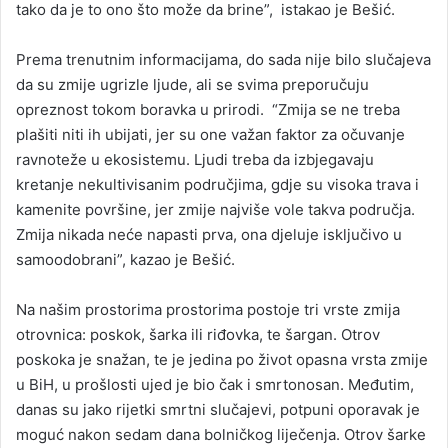
tako da je to ono što može da brine”, istakao je Bešić.
Prema trenutnim informacijama, do sada nije bilo slučajeva
da su zmije ugrizle ljude, ali se svima preporučuju
opreznost tokom boravka u prirodi. “Zmija se ne treba
plašiti niti ih ubijati, jer su one važan faktor za očuvanje
ravnoteže u ekosistemu. Ljudi treba da izbjegavaju
kretanje nekultivisanim područjima, gdje su visoka trava i
kamenite površine, jer zmije najviše vole takva područja.
Zmija nikada neće napasti prva, ona djeluje isključivo u
samoodobrani”, kazao je Bešić.
Na našim prostorima prostorima postoje tri vrste zmija
otrovnica: poskok, šarka ili riđovka, te šargan. Otrov
poskoka je snažan, te je jedina po život opasna vrsta zmije
u BiH, u prošlosti ujed je bio čak i smrtonosan. Međutim,
danas su jako rijetki smrtni slučajevi, potpuni oporavak je
moguć nakon sedam dana bolničkog liječenja. Otrov šarke