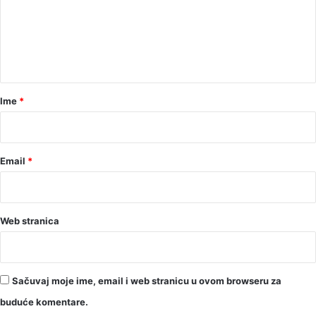
e
n
t
a
r
Ime
*
*
Email
*
Web stranica
Sačuvaj moje ime, email i web stranicu u ovom browseru za
buduće komentare.