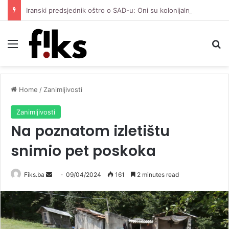
Iranski predsjednik oštro o SAD-u: Oni su kolonijalna i kriminalna država, natjerali smo ih na diplomatiju
Menu
Se
Home
/
Zanimljivosti
Zanimljivosti
Na poznatom izletištu
snimio pet poskoka
Send
Fiks.ba
09/04/2024
161
2 minutes read
an
email