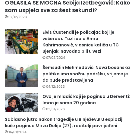
OGLASILA SE MOĆNA Sebija Izetbegović: Kako
sam uspjela sve za šest sekundi?
07/12/2023
Elvis Ćustendil je policajac koji je
večeras u Tuzli ubio Amru
Kahrimanović, vlasnicu kafića u TC
Sjenjak, navodno bili u vezi
07/02/2024
Šemsudin Mehmedović: Nova bosanska
politika ima snažnu podršku, vrijeme je
da bude predstavljena
04/12/2023
Ovo je mladić koji je poginuo u Derventi:
Imao je samo 20 godina
03/01/2026
Sablasno jutro nakon tragedije u Binježevu! U esploziji
kuće poginuo Mirza Delija (27), roditelji povrijeđeni
16/01/2024