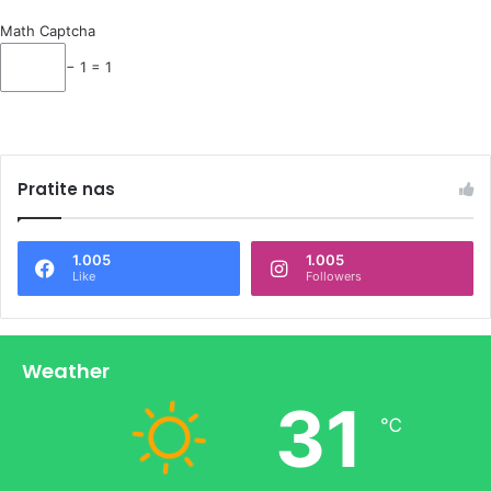
Math Captcha
− 1 = 1
Pratite nas
1.005
1.005
Like
Followers
Weather
31
℃