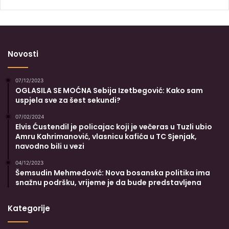
Novosti
07/12/2023
OGLASILA SE MOĆNA Sebija Izetbegović: Kako sam
uspjela sve za šest sekundi?
07/02/2024
Elvis Ćustendil je policajac koji je večeras u Tuzli ubio
Amru Kahrimanović, vlasnicu kafića u TC Sjenjak,
navodno bili u vezi
04/12/2023
Šemsudin Mehmedović: Nova bosanska politika ima
snažnu podršku, vrijeme je da bude predstavljena
Kategorije