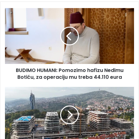
BUDIMO
HUMANI:
Pomozimo
hafizu
Nedimu
Botiću,
za
operaciju
mu
BUDIMO HUMANI: Pomozimo hafizu Nedimu
treba
44.110
Botiću, za operaciju mu treba 44.110 eura
eura
Najelitniji
stambeno-
poslovni
kompleks
u
BiH
poprima
finalni