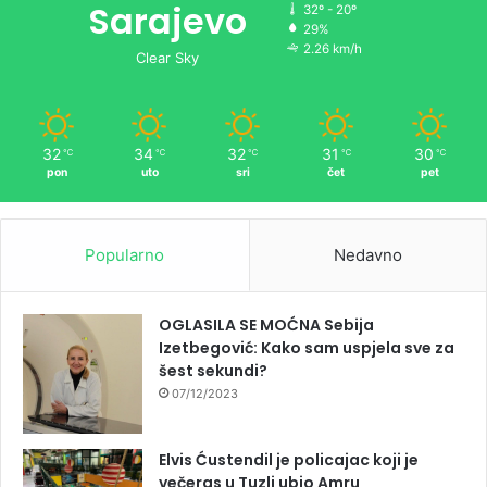
Sarajevo
32º - 20º
29%
2.26 km/h
Clear Sky
32
34
32
31
30
℃
℃
℃
℃
℃
pon
uto
sri
čet
pet
Popularno
Nedavno
OGLASILA SE MOĆNA Sebija
Izetbegović: Kako sam uspjela sve za
šest sekundi?
07/12/2023
Elvis Ćustendil je policajac koji je
večeras u Tuzli ubio Amru