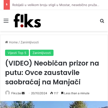
Robijaši u velikom broju stigli u Mostar, nesebično pružaju podršku Čeliku protiv Zrinjskog
Menu
Se
Home
/
Zanimljivosti
Vijesti Top 5
Zanimljivosti
(VIDEO) Neobičan prizor na
putu: Ovce zaustavile
saobraćaj na Manjači
Send
Fiks.ba
20/10/2024
117
Less than a minute
an
email