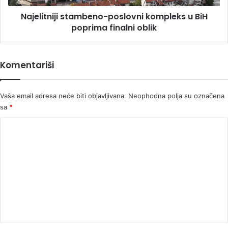
oblik
Najelitniji stambeno-poslovni kompleks u BiH
poprima finalni oblik
Komentariši
Vaša email adresa neće biti objavljivana.
Neophodna polja su označena
sa
*
K
o
m
e
n
t
a