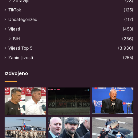
Zdravlje
(78)
TikTok
(125)
Uncategorized
(117)
Vijesti
(458)
BiH
(256)
Vijesti Top 5
(3.930)
Zanimljivosti
(255)
Izdvojeno