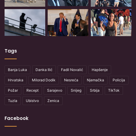
Tags
Banja Luka
Danka Ilić
Fadil Novalić
Hapšenje
Hrvatska
Milorad Dodik
Nesreća
Njemačka
Policija
Požar
Recept
Sarajevo
Snijeg
Srbija
TikTok
Tuzla
Ubistvo
Zenica
Facebook