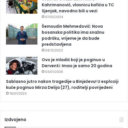
Kahrimanović, vlasnicu kafića u TC
Sjenjak, navodno bili u vezi
07/02/2024
Šemsudin Mehmedović: Nova
bosanska politika ima snažnu
podršku, vrijeme je da bude
predstavljena
04/12/2023
Ovo je mladić koji je poginuo u
Derventi: Imao je samo 20 godina
03/01/2026
Sablasno jutro nakon tragedije u Binježevu! U esploziji
kuće poginuo Mirza Delija (27), roditelji povrijeđeni
16/01/2024
Izdvojeno