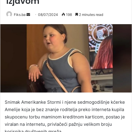
izjavom
Send
Fiks.ba
08/07/2024
198
2 minutes read
an
email
Snimak Amerikanke Stormi i njene sedmogodišnje kćerke
Amelije koja je bez znanje roditelja preko interneta kupila
skupocenu torbu maminom kreditnom karticom, postao je
viralan na internetu, privlačeći pažnju velikom broju
korisnika društvenih mreža.