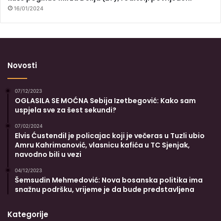
16/01/2024
Novosti
07/12/2023
OGLASILA SE MOĆNA Sebija Izetbegović: Kako sam
uspjela sve za šest sekundi?
07/02/2024
Elvis Ćustendil je policajac koji je večeras u Tuzli ubio
Amru Kahrimanović, vlasnicu kafića u TC Sjenjak,
navodno bili u vezi
04/12/2023
Šemsudin Mehmedović: Nova bosanska politika ima
snažnu podršku, vrijeme je da bude predstavljena
Kategorije