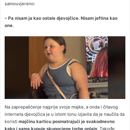
samouvjereno:
– Pa nisam ja kao ostale djevojčice. Nisam jeftina kao
one.
Na zaprepašćenje najprije svoje majke, a onda i čitavog
interneta djevojčica je u istom tonu izjavila da je naučila da
koristi
majčinu karticu posmatrajući je svakodnevno
kako i sama kupuje skupocjene torbe onlajn
. Takođe