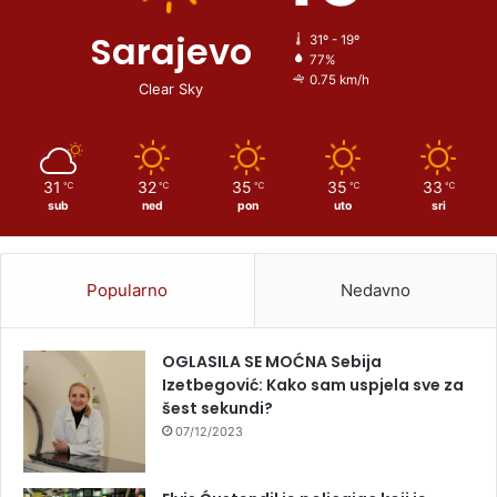
Sarajevo
31º - 19º
77%
0.75 km/h
Clear Sky
31
32
35
35
33
℃
℃
℃
℃
℃
sub
ned
pon
uto
sri
Popularno
Nedavno
OGLASILA SE MOĆNA Sebija
Izetbegović: Kako sam uspjela sve za
šest sekundi?
07/12/2023