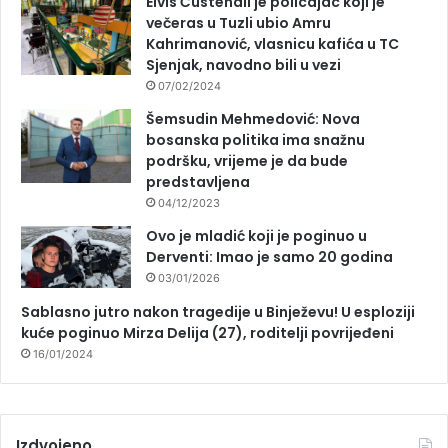
Elvis Ćustendil je policajac koji je
večeras u Tuzli ubio Amru
Kahrimanović, vlasnicu kafića u TC
Sjenjak, navodno bili u vezi
07/02/2024
Šemsudin Mehmedović: Nova
bosanska politika ima snažnu
podršku, vrijeme je da bude
predstavljena
04/12/2023
Ovo je mladić koji je poginuo u
Derventi: Imao je samo 20 godina
03/01/2026
Sablasno jutro nakon tragedije u Binježevu! U esploziji
kuće poginuo Mirza Delija (27), roditelji povrijeđeni
16/01/2024
Izdvojeno