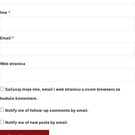
a
r
Ime
*
*
Email
*
Web stranica
Sačuvaj moje ime, email i web stranicu u ovom browseru za
buduće komentare.
Notify me of follow-up comments by email.
Notify me of new posts by email.