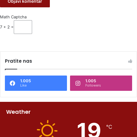
Math Captcha
7 + 2 =
Pratite nas
1.005
1.005
Like
Followers
Weather
19
℃