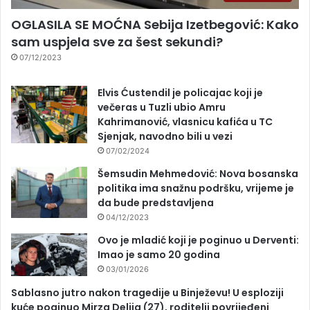
OGLASILA SE MOĆNA Sebija Izetbegović: Kako
sam uspjela sve za šest sekundi?
07/12/2023
Elvis Ćustendil je policajac koji je
večeras u Tuzli ubio Amru
Kahrimanović, vlasnicu kafića u TC
Sjenjak, navodno bili u vezi
07/02/2024
Šemsudin Mehmedović: Nova bosanska
politika ima snažnu podršku, vrijeme je
da bude predstavljena
04/12/2023
Ovo je mladić koji je poginuo u Derventi:
Imao je samo 20 godina
03/01/2026
Sablasno jutro nakon tragedije u Binježevu! U esploziji
kuće poginuo Mirza Delija (27), roditelji povrijeđeni