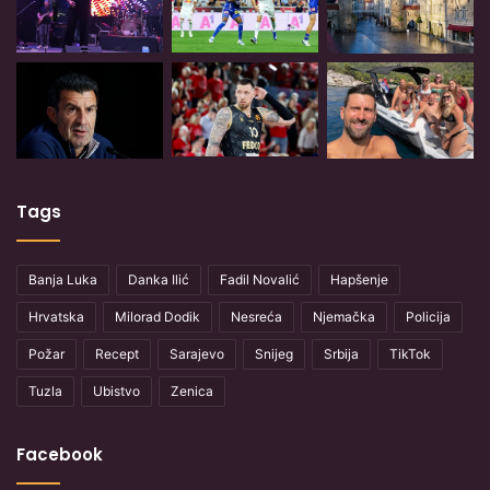
Tags
Banja Luka
Danka Ilić
Fadil Novalić
Hapšenje
Hrvatska
Milorad Dodik
Nesreća
Njemačka
Policija
Požar
Recept
Sarajevo
Snijeg
Srbija
TikTok
Tuzla
Ubistvo
Zenica
Facebook