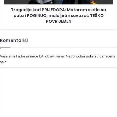
POGINUO,
Tragedija kod PRIJEDORA: Motorom sletio sa
maloljetni
suvozač
puta i POGINUO, maloljetni suvozač TEŠKO
TEŠKO
POVRIJEĐEN
POVRIJEĐEN
Komentariši
Vaša email adresa neće biti objavljivana.
Neophodna polja su označena
sa
*
K
o
m
e
n
t