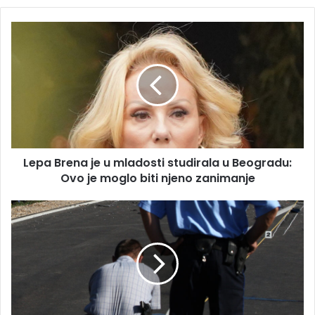
Lepa
Brena
je
u
mladosti
studirala
u
Beogradu:
Ovo
Lepa Brena je u mladosti studirala u Beogradu:
je
moglo
Ovo je moglo biti njeno zanimanje
biti
njeno
Tragedija
zanimanje
kod
PRIJEDORA:
Motorom
sletio
sa
puta
i