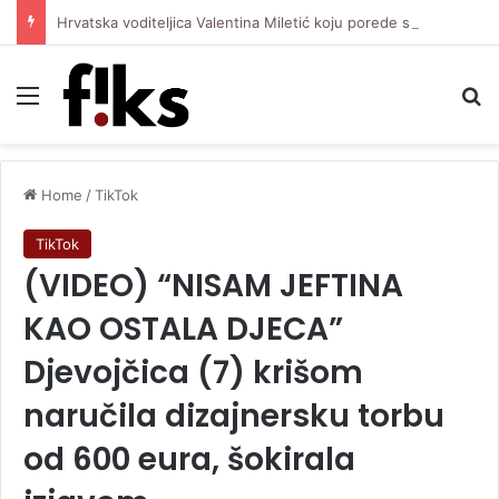
Hrvatska voditeljica Valentina Miletić koju porede s Dilettom Leotom oduševila pozirajući u bikiniju
Menu
Se
Home
/
TikTok
TikTok
(VIDEO) “NISAM JEFTINA
KAO OSTALA DJECA”
Djevojčica (7) krišom
naručila dizajnersku torbu
od 600 eura, šokirala