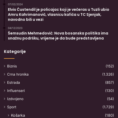
07/02/2024
Elvis Ćustendil je policajac koji je večeras u Tuzli ubio
Amru Kahrimanović, vlasnicu kafića u TC Sjenjak,
navodno bili u vezi
04/12/2023
Šemsudin Mehmedović: Nova bosanska politika ima
snažnu podršku, vrijeme je da bude predstavljena
Kategorije
Biznis
(152)
Crna hronika
(1.326)
Estrada
(857)
Influenseri
(130)
Izdvojeno
(54)
Sport
(1.729)
Košarka
(180)