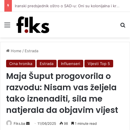
Iranski predsjednik oštro o SAD-u: Oni su kolonijalna i kriminalna država, natjerali smo ih na diplomatiju
Menu
Se
Home
/
Estrada
Crna hronika
Estrada
Influenseri
Vijesti Top 5
Maja Šuput progovorila o
razvodu: Nisam vas željela
tako iznenaditi, sila me
natjerala da objavim vijest
Send
Fiks.ba
11/06/2025
98
1 minute read