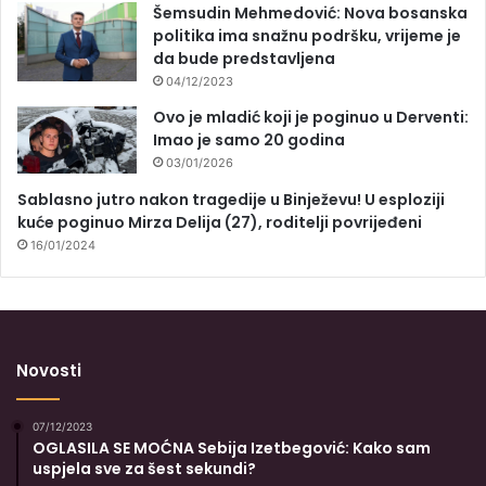
Šemsudin Mehmedović: Nova bosanska
politika ima snažnu podršku, vrijeme je
da bude predstavljena
04/12/2023
Ovo je mladić koji je poginuo u Derventi:
Imao je samo 20 godina
03/01/2026
Sablasno jutro nakon tragedije u Binježevu! U esploziji
kuće poginuo Mirza Delija (27), roditelji povrijeđeni
16/01/2024
Novosti
07/12/2023
OGLASILA SE MOĆNA Sebija Izetbegović: Kako sam
uspjela sve za šest sekundi?