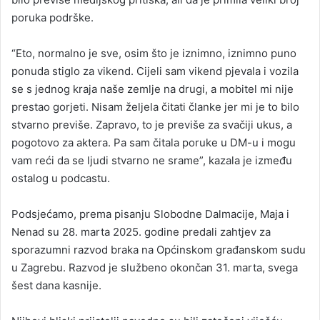
poruka podrške.
“Eto, normalno je sve, osim što je iznimno, iznimno puno
ponuda stiglo za vikend. Cijeli sam vikend pjevala i vozila
se s jednog kraja naše zemlje na drugi, a mobitel mi nije
prestao gorjeti. Nisam željela čitati članke jer mi je to bilo
stvarno previše. Zapravo, to je previše za svačiji ukus, a
pogotovo za aktera. Pa sam čitala poruke u DM-u i mogu
vam reći da se ljudi stvarno ne srame”, kazala je između
ostalog u podcastu.
Podsjećamo, prema pisanju Slobodne Dalmacije, Maja i
Nenad su 28. marta 2025. godine predali zahtjev za
sporazumni razvod braka na Općinskom građanskom sudu
u Zagrebu. Razvod je službeno okončan 31. marta, svega
šest dana kasnije.