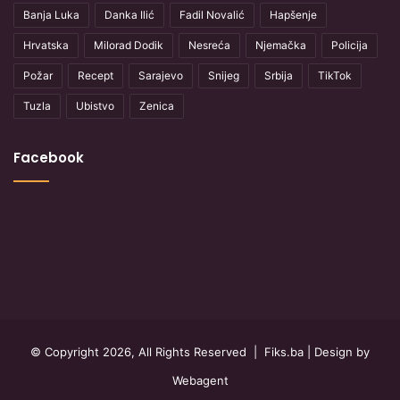
Banja Luka
Danka Ilić
Fadil Novalić
Hapšenje
Hrvatska
Milorad Dodik
Nesreća
Njemačka
Policija
Požar
Recept
Sarajevo
Snijeg
Srbija
TikTok
Tuzla
Ubistvo
Zenica
Facebook
© Copyright 2026, All Rights Reserved |
Fiks.ba
| Design by
Webagent