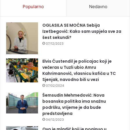
Popularno
Nedavno
OGLASILA SE MOĆNA Sebija
Izetbegović: Kako sam uspjela sve za
šest sekundi?
07/12/2023
Elvis Ćustendil je policajac koji je
večeras u Tuzli ubio Amru
Kahrimanović, vlasnicu kafića u TC
Sjenjak, navodno bili u vezi
07/02/2024
Šemsudin Mehmedović: Nova
bosanska politika ima snažnu
podršku, vrijeme je da bude
predstavljena
04/12/2023
Ovo je mladić koji je poginuo u