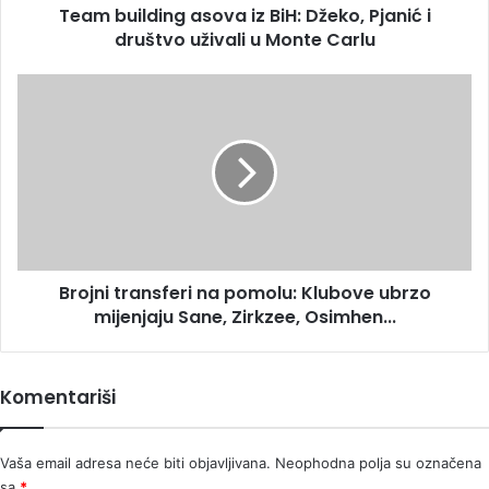
Team building asova iz BiH: Džeko, Pjanić i
uživali
u
društvo uživali u Monte Carlu
Monte
Carlu
Brojni
transferi
na
pomolu:
Klubove
ubrzo
mijenjaju
Sane,
Zirkzee,
Brojni transferi na pomolu: Klubove ubrzo
Osimhen...
mijenjaju Sane, Zirkzee, Osimhen...
Komentariši
Vaša email adresa neće biti objavljivana.
Neophodna polja su označena
sa
*