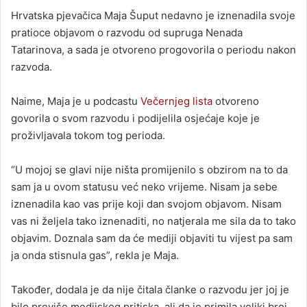
an
Hrvatska pjevačica Maja Šuput nedavno je iznenadila svoje
email
pratioce objavom o razvodu od supruga Nenada
Tatarinova, a sada je otvoreno progovorila o periodu nakon
razvoda.
Naime, Maja je u podcastu
Večernjeg lista
otvoreno
govorila o svom razvodu i podijelila osjećaje koje je
proživljavala tokom tog perioda.
“U mojoj se glavi nije ništa promijenilo s obzirom na to da
sam ja u ovom statusu već neko vrijeme. Nisam ja sebe
iznenadila kao vas prije koji dan svojom objavom. Nisam
vas ni željela tako iznenaditi, no natjerala me sila da to tako
objavim. Doznala sam da će mediji objaviti tu vijest pa sam
ja onda stisnula gas”, rekla je Maja.
Također, dodala je da nije čitala članke o razvodu jer joj je
bilo previše medijskog pritiska, ali da je primila veliki broj