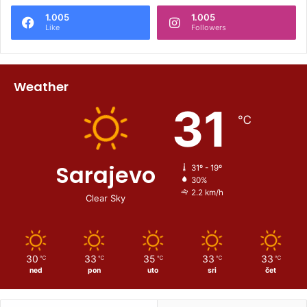
1.005
1.005
Like
Followers
Weather
31
℃
Sarajevo
31º - 19º
30%
2.2 km/h
Clear Sky
30
33
35
33
33
℃
℃
℃
℃
℃
ned
pon
uto
sri
čet