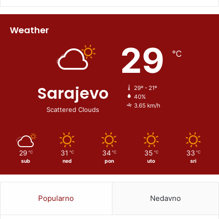
Weather
29
℃
Sarajevo
29º - 21º
40%
3.65 km/h
Scattered Clouds
29
31
34
35
33
℃
℃
℃
℃
℃
sub
ned
pon
uto
sri
Popularno
Nedavno