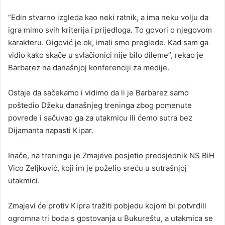
“Edin stvarno izgleda kao neki ratnik, a ima neku volju da
igra mimo svih kriterija i prijedloga. To govori o njegovom
karakteru. Gigović je ok, imali smo preglede. Kad sam ga
vidio kako skače u svlačionici nije bilo dileme”, rekao je
Barbarez na današnjoj konferenciji za medije.
Ostaje da sačekamo i vidimo da li je Barbarez samo
poštedio Džeku današnjeg treninga zbog pomenute
povrede i sačuvao ga za utakmicu ili ćemo sutra bez
Dijamanta napasti Kipar.
Inače, na treningu je Zmajeve posjetio predsjednik NS BiH
Vico Zeljković, koji im je poželio sreću u sutrašnjoj
utakmici.
Zmajevi će protiv Kipra tražiti pobjedu kojom bi potvrdili
ogromna tri boda s gostovanja u Bukureštu, a utakmica se