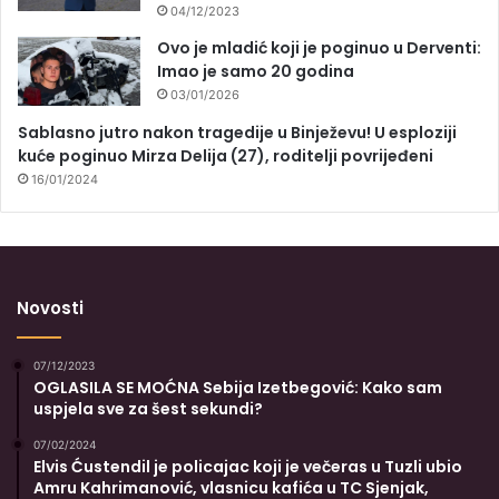
04/12/2023
Ovo je mladić koji je poginuo u Derventi:
Imao je samo 20 godina
03/01/2026
Sablasno jutro nakon tragedije u Binježevu! U esploziji
kuće poginuo Mirza Delija (27), roditelji povrijeđeni
16/01/2024
Novosti
07/12/2023
OGLASILA SE MOĆNA Sebija Izetbegović: Kako sam
uspjela sve za šest sekundi?
07/02/2024
Elvis Ćustendil je policajac koji je večeras u Tuzli ubio
Amru Kahrimanović, vlasnicu kafića u TC Sjenjak,