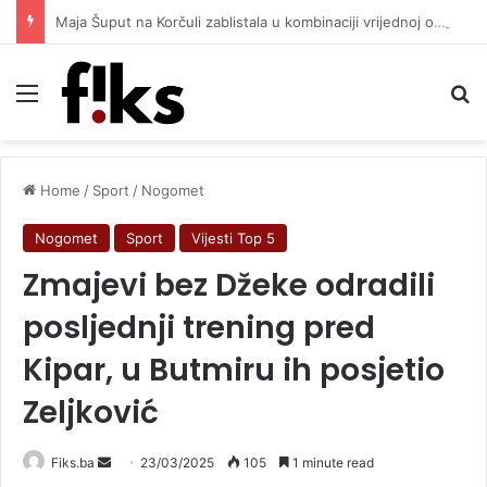
Maja Šuput na Korčuli zablistala u kombinaciji vrijednoj oko 3.500 eura
Menu
Se
Home
/
Sport
/
Nogomet
Nogomet
Sport
Vijesti Top 5
Zmajevi bez Džeke odradili
posljednji trening pred
Kipar, u Butmiru ih posjetio
Zeljković
Send
Fiks.ba
23/03/2025
105
1 minute read