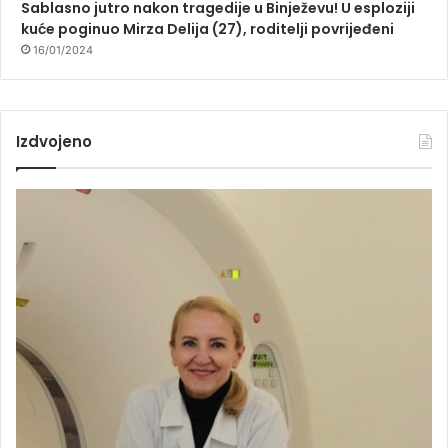
Sablasno jutro nakon tragedije u Binježevu! U esploziji
kuće poginuo Mirza Delija (27), roditelji povrijeđeni
16/01/2024
Izdvojeno