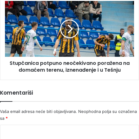
Stupčanica
potpuno
neočekivano
poražena
na
domaćem
terenu,
iznenađenje
i
Stupčanica potpuno neočekivano poražena na
u
Tešnju
domaćem terenu, iznenađenje i u Tešnju
Komentariši
Vaša email adresa neće biti objavljivana.
Neophodna polja su označena
sa
*
K
o