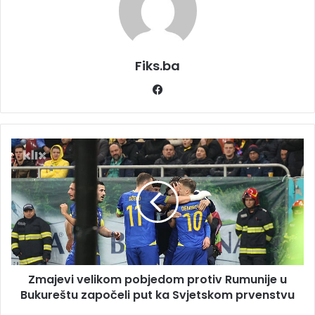
Fiks.ba
Facebook
Zmajevi
velikom
pobjedom
protiv
Rumunije
u
Bukureštu
započeli
put
Zmajevi velikom pobjedom protiv Rumunije u
ka
Svjetskom
Bukureštu započeli put ka Svjetskom prvenstvu
prvenstvu