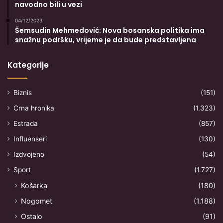
navodno bili u vezi
04/12/2023
Šemsudin Mehmedović: Nova bosanska politika ima
snažnu podršku, vrijeme je da bude predstavljena
Kategorije
Biznis
(151)
Crna hronika
(1.323)
Estrada
(857)
Influenseri
(130)
Izdvojeno
(54)
Sport
(1.727)
Košarka
(180)
Nogomet
(1.188)
Ostalo
(91)