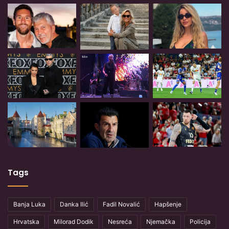
Tags
Banja Luka
Danka Ilić
Fadil Novalić
Hapšenje
Hrvatska
Milorad Dodik
Nesreća
Njemačka
Policija