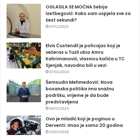
OGLASILA SE MOĆNA Sebija
Izetbegović: Kako sam uspjela sve za
šest sekundi?
07/12/2023
Elvis Ćustendil je policajac koji je
večeras u Tuzli ubio Amru
Kahrimanović, vlasnicu kafića u TC
Sjenjak, navodno bili u vezi
07/02/2024
Šemsudin Mehmedović: Nova
bosanska politika ima snažnu
podršku, vrijeme je da bude
predstavljena
04/12/2023
Ovo je mladić koji je poginuo u
Derventi: Imao je samo 20 godina
03/01/2026