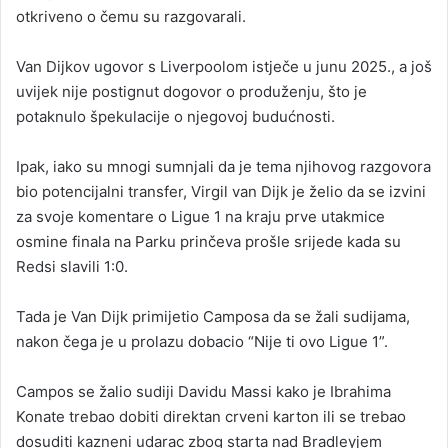
otkriveno o čemu su razgovarali.
Van Dijkov ugovor s Liverpoolom istječe u junu 2025., a još
uvijek nije postignut dogovor o produženju, što je
potaknulo špekulacije o njegovoj budućnosti.
Ipak, iako su mnogi sumnjali da je tema njihovog razgovora
bio potencijalni transfer, Virgil van Dijk je želio da se izvini
za svoje komentare o Ligue 1 na kraju prve utakmice
osmine finala na Parku prinčeva prošle srijede kada su
Redsi slavili 1:0.
Tada je Van Dijk primijetio Camposa da se žali sudijama,
nakon čega je u prolazu dobacio “Nije ti ovo Ligue 1”.
Campos se žalio sudiji Davidu Massi kako je Ibrahima
Konate trebao dobiti direktan crveni karton ili se trebao
dosuditi kazneni udarac zbog starta nad Bradleyjem