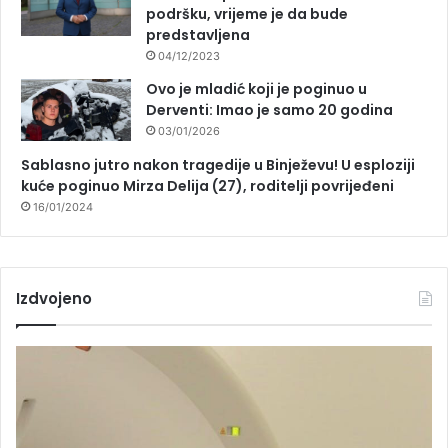
podršku, vrijeme je da bude
predstavljena
04/12/2023
Ovo je mladić koji je poginuo u
Derventi: Imao je samo 20 godina
03/01/2026
Sablasno jutro nakon tragedije u Binježevu! U esploziji
kuće poginuo Mirza Delija (27), roditelji povrijeđeni
16/01/2024
Izdvojeno