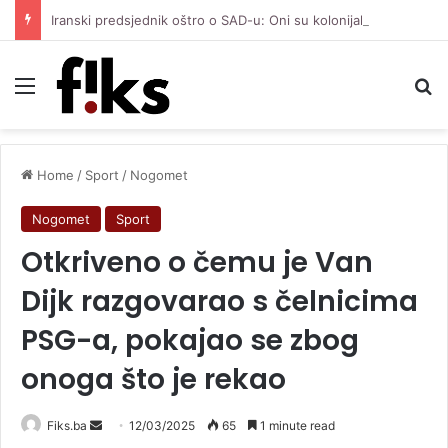
Iranski predsjednik oštro o SAD-u: Oni su kolonijalna i kriminalna država, natjerali smo ih na diplomatiju
Menu
Se
Home
/
Sport
/
Nogomet
Nogomet
Sport
Otkriveno o čemu je Van
Dijk razgovarao s čelnicima
PSG-a, pokajao se zbog
onoga što je rekao
Send
Fiks.ba
12/03/2025
65
1 minute read