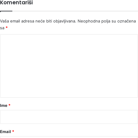
Komentariši
Vaša email adresa neće biti objavljivana.
Neophodna polja su označena
sa
*
K
o
m
e
n
t
a
r
Ime
*
*
Email
*