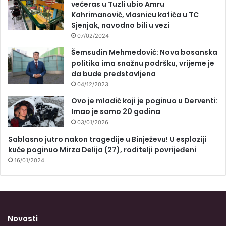
večeras u Tuzli ubio Amru
Kahrimanović, vlasnicu kafića u TC
Sjenjak, navodno bili u vezi
07/02/2024
Šemsudin Mehmedović: Nova bosanska
politika ima snažnu podršku, vrijeme je
da bude predstavljena
04/12/2023
Ovo je mladić koji je poginuo u Derventi:
Imao je samo 20 godina
03/01/2026
Sablasno jutro nakon tragedije u Binježevu! U esploziji
kuće poginuo Mirza Delija (27), roditelji povrijeđeni
16/01/2024
Novosti