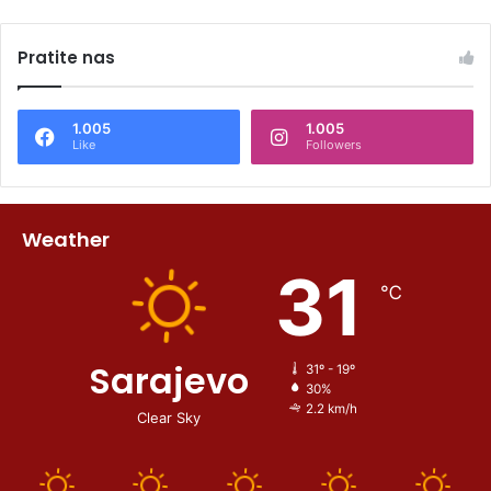
Pratite nas
1.005
1.005
Like
Followers
Weather
31
℃
Sarajevo
31º - 19º
30%
2.2 km/h
Clear Sky