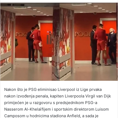
an
email
Nakon što je PSG eliminisao Liverpool iz Lige prvaka
nakon izvođenja penala, kapiten Liverpoola Virgil van Dijk
primijećen je u razgovoru s predsjednikom PSG-a
Nasserom Al-Khelaïfijem i sportskim direktorom Luisom
Camposom u hodnicima stadiona Anfield, a sada je