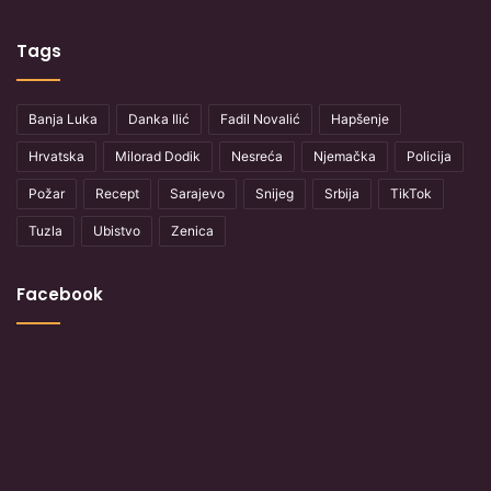
Tags
Banja Luka
Danka Ilić
Fadil Novalić
Hapšenje
Hrvatska
Milorad Dodik
Nesreća
Njemačka
Policija
Požar
Recept
Sarajevo
Snijeg
Srbija
TikTok
Tuzla
Ubistvo
Zenica
Facebook