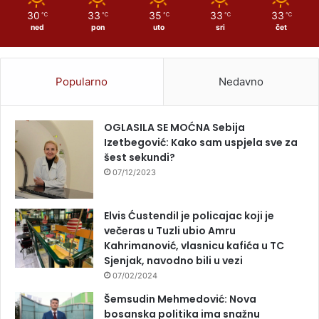
30
33
35
33
33
℃
℃
℃
℃
℃
ned
pon
uto
sri
čet
Popularno
Nedavno
OGLASILA SE MOĆNA Sebija
Izetbegović: Kako sam uspjela sve za
šest sekundi?
07/12/2023
Elvis Ćustendil je policajac koji je
večeras u Tuzli ubio Amru
Kahrimanović, vlasnicu kafića u TC
Sjenjak, navodno bili u vezi
07/02/2024
Šemsudin Mehmedović: Nova
bosanska politika ima snažnu