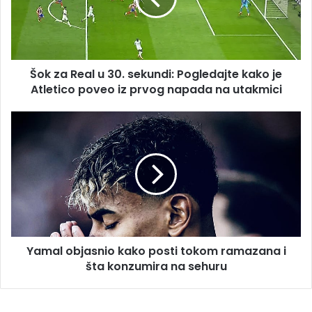
sekundi:
Pogledajte
kako
je
Šok za Real u 30. sekundi: Pogledajte kako je
Atletico
poveo
Atletico poveo iz prvog napada na utakmici
iz
prvog
Yamal
napada
objasnio
na
kako
utakmici
posti
tokom
ramazana
i
šta
konzumira
Yamal objasnio kako posti tokom ramazana i
na
sehuru
šta konzumira na sehuru