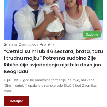
Sudbine
Fiks.ba
08/04/2024
0
143
“Četnici su mi ubili 6 sestara, brata, tatu
i trudnu majku” Potresna sudbina Zije
Ribića čije svjedočenje nije bilo dovoljno
Beogradu
U julu 1992. godine paravojna formacija iz Srbije, nazvana
“Simini četnici”, upala je u romsko selo Skočić kod Zvornika.
Pobili…
Detaljno