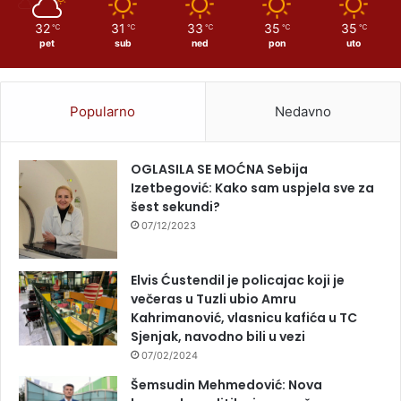
32
31
33
35
35
℃
℃
℃
℃
℃
pet
sub
ned
pon
uto
Popularno
Nedavno
OGLASILA SE MOĆNA Sebija
Izetbegović: Kako sam uspjela sve za
šest sekundi?
07/12/2023
Elvis Ćustendil je policajac koji je
večeras u Tuzli ubio Amru
Kahrimanović, vlasnicu kafića u TC
Sjenjak, navodno bili u vezi
07/02/2024
Šemsudin Mehmedović: Nova