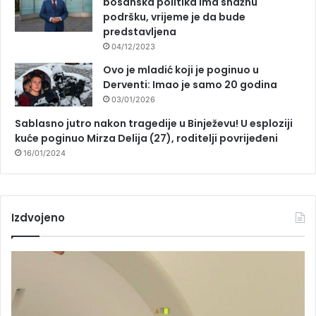
bosanska politika ima snažnu
podršku, vrijeme je da bude
predstavljena
04/12/2023
Ovo je mladić koji je poginuo u
Derventi: Imao je samo 20 godina
03/01/2026
Sablasno jutro nakon tragedije u Binježevu! U esploziji
kuće poginuo Mirza Delija (27), roditelji povrijeđeni
16/01/2024
Izdvojeno