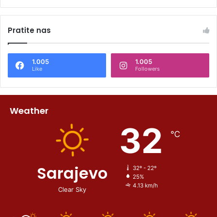
Pratite nas
1.005
1.005
Like
Followers
Weather
32
℃
Sarajevo
32º - 22º
25%
4.13 km/h
Clear Sky