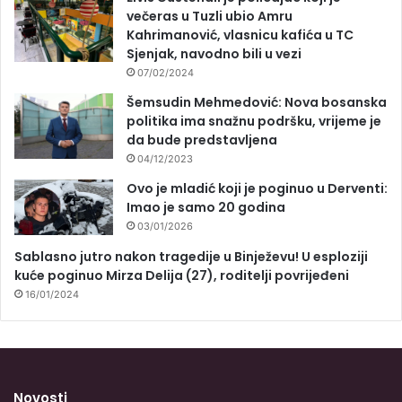
večeras u Tuzli ubio Amru
Kahrimanović, vlasnicu kafića u TC
Sjenjak, navodno bili u vezi
07/02/2024
Šemsudin Mehmedović: Nova bosanska
politika ima snažnu podršku, vrijeme je
da bude predstavljena
04/12/2023
Ovo je mladić koji je poginuo u Derventi:
Imao je samo 20 godina
03/01/2026
Sablasno jutro nakon tragedije u Binježevu! U esploziji
kuće poginuo Mirza Delija (27), roditelji povrijeđeni
16/01/2024
Novosti