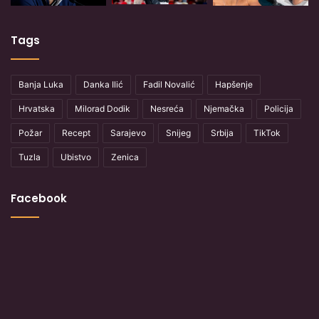
Tags
Banja Luka
Danka Ilić
Fadil Novalić
Hapšenje
Hrvatska
Milorad Dodik
Nesreća
Njemačka
Policija
Požar
Recept
Sarajevo
Snijeg
Srbija
TikTok
Tuzla
Ubistvo
Zenica
Facebook