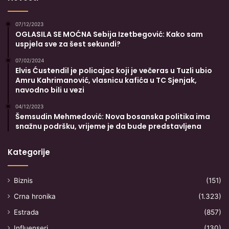
07/12/2023
OGLASILA SE MOĆNA Sebija Izetbegović: Kako sam
uspjela sve za šest sekundi?
07/02/2024
Elvis Ćustendil je policajac koji je večeras u Tuzli ubio
Amru Kahrimanović, vlasnicu kafića u TC Sjenjak,
navodno bili u vezi
04/12/2023
Šemsudin Mehmedović: Nova bosanska politika ima
snažnu podršku, vrijeme je da bude predstavljena
Kategorije
Biznis
(151)
Crna hronika
(1.323)
Estrada
(857)
Influenseri
(130)