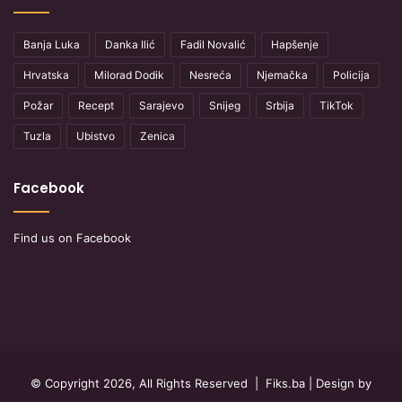
Banja Luka
Danka Ilić
Fadil Novalić
Hapšenje
Hrvatska
Milorad Dodik
Nesreća
Njemačka
Policija
Požar
Recept
Sarajevo
Snijeg
Srbija
TikTok
Tuzla
Ubistvo
Zenica
Facebook
Find us on Facebook
© Copyright 2026, All Rights Reserved |
Fiks.ba
| Design by