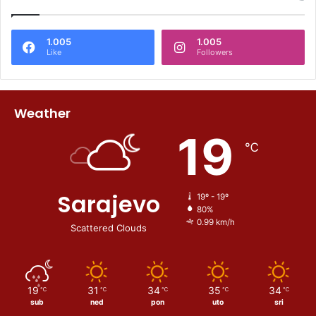
1.005
1.005
Like
Followers
Weather
19
℃
Sarajevo
19º - 19º
80%
0.99 km/h
Scattered Clouds
19
31
34
35
34
℃
℃
℃
℃
℃
sub
ned
pon
uto
sri