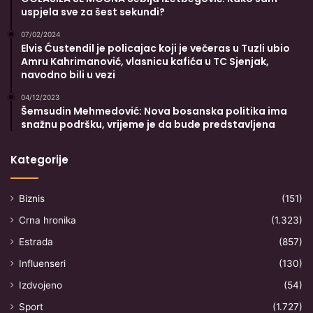
uspjela sve za šest sekundi?
07/02/2024
Elvis Ćustendil je policajac koji je večeras u Tuzli ubio
Amru Kahrimanović, vlasnicu kafića u TC Sjenjak,
navodno bili u vezi
04/12/2023
Šemsudin Mehmedović: Nova bosanska politika ima
snažnu podršku, vrijeme je da bude predstavljena
Kategorije
Biznis
(151)
Crna hronika
(1.323)
Estrada
(857)
Influenseri
(130)
Izdvojeno
(54)
Sport
(1.727)