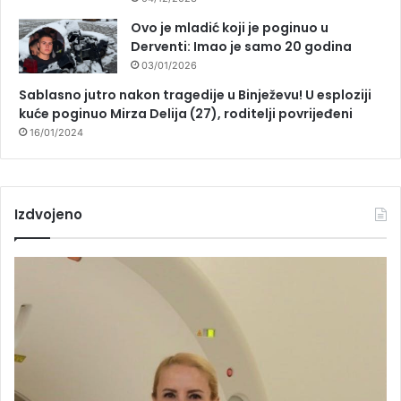
Ovo je mladić koji je poginuo u
Derventi: Imao je samo 20 godina
03/01/2026
Sablasno jutro nakon tragedije u Binježevu! U esploziji
kuće poginuo Mirza Delija (27), roditelji povrijeđeni
16/01/2024
Izdvojeno