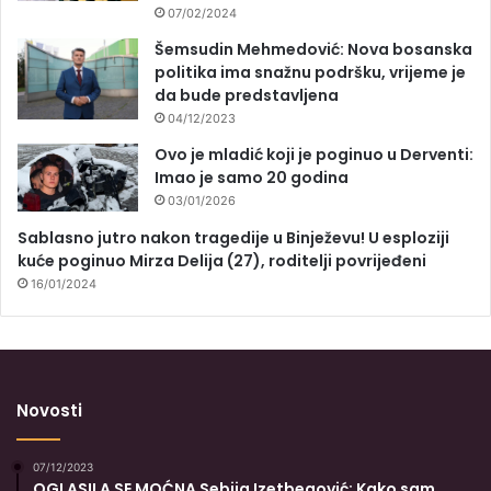
07/02/2024
Šemsudin Mehmedović: Nova bosanska
politika ima snažnu podršku, vrijeme je
da bude predstavljena
04/12/2023
Ovo je mladić koji je poginuo u Derventi:
Imao je samo 20 godina
03/01/2026
Sablasno jutro nakon tragedije u Binježevu! U esploziji
kuće poginuo Mirza Delija (27), roditelji povrijeđeni
16/01/2024
Novosti
07/12/2023
OGLASILA SE MOĆNA Sebija Izetbegović: Kako sam