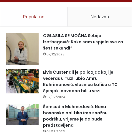
Popularno
Nedavno
OGLASILA SE MOĆNA Sebija
Izetbegović: Kako sam uspjela sve za
šest sekundi?
07/12/2023
Elvis Ćustendil je policajac koji je
večeras u Tuzli ubio Amru
Kahrimanović, vlasnicu kafića u TC
Sjenjak, navodno bili u vezi
07/02/2024
Šemsudin Mehmedović: Nova
bosanska politika ima snažnu
podršku, vrijeme je da bude
predstavljena
04/12/2023