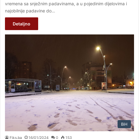
vremena sa snježnim padavinama, a u pojedinim dijelovima i
najobilnije padavine do…
Detaljno
BiH
Fiks.ba
16/01/2024
0
153