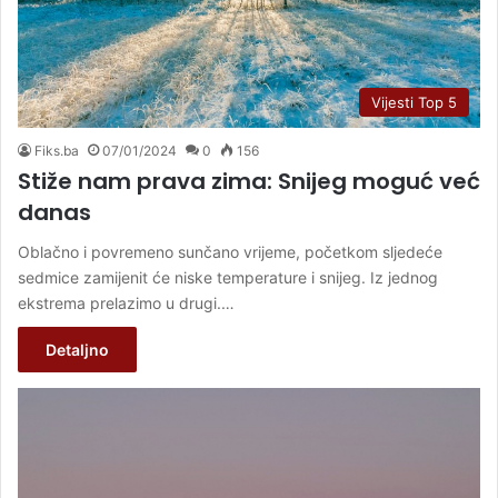
Vijesti Top 5
Fiks.ba
07/01/2024
0
156
Stiže nam prava zima: Snijeg moguć već
danas
Oblačno i povremeno sunčano vrijeme, početkom sljedeće
sedmice zamijenit će niske temperature i snijeg. Iz jednog
ekstrema prelazimo u drugi.…
Detaljno