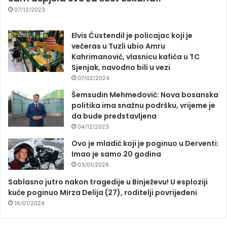
07/12/2023
Elvis Ćustendil je policajac koji je
večeras u Tuzli ubio Amru
Kahrimanović, vlasnicu kafića u TC
Sjenjak, navodno bili u vezi
07/02/2024
Šemsudin Mehmedović: Nova bosanska
politika ima snažnu podršku, vrijeme je
da bude predstavljena
04/12/2023
Ovo je mladić koji je poginuo u Derventi:
Imao je samo 20 godina
03/01/2026
Sablasno jutro nakon tragedije u Binježevu! U esploziji
kuće poginuo Mirza Delija (27), roditelji povrijeđeni
16/01/2024