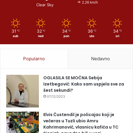
2.26 km/h
Clear Sky
31
32
34
36
34
℃
℃
℃
℃
℃
sub
ned
pon
uto
sri
Popularno
Nedavno
OGLASILA SE MOĆNA Sebija
Izetbegović: Kako sam uspjela sve za
šest sekundi?
07/12/2023
Elvis Ćustendil je policajac koji je
večeras u Tuzli ubio Amru
Kahrimanović, vlasnicu kafića u TC