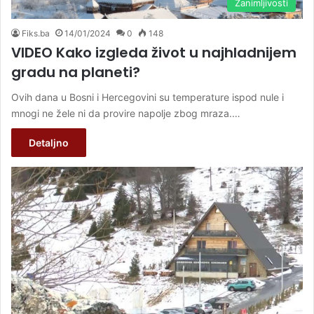
Zanimljivosti
Fiks.ba
14/01/2024
0
148
VIDEO Kako izgleda život u najhladnijem
gradu na planeti?
Ovih dana u Bosni i Hercegovini su temperature ispod nule i
mnogi ne žele ni da provire napolje zbog mraza.…
Detaljno