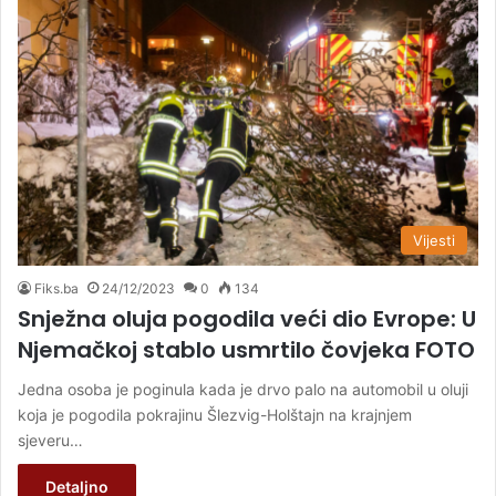
Vijesti
Fiks.ba
24/12/2023
0
134
Snježna oluja pogodila veći dio Evrope: U
Njemačkoj stablo usmrtilo čovjeka FOTO
Jedna osoba je poginula kada je drvo palo na automobil u oluji
koja je pogodila pokrajinu Šlezvig-Holštajn na krajnjem
sjeveru…
Detaljno