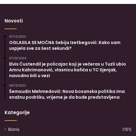
Novosti
07/12/2023
OGLASILA SE MOĆNA Sebija Izetbegović: Kako sam
uspjela sve za šest sekundi?
07/02/2024
Elvis Ćustendil je policajac koji je večeras u Tuzli ubio
Amru Kahrimanović, vlasnicu kafića u TC Sjenjak,
navodno bili u vezi
04/12/2023
Šemsudin Mehmedović: Nova bosanska politika ima
snažnu podršku, vrijeme je da bude predstavljena
Kategorije
Biznis
(151)