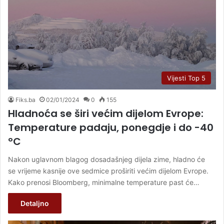
Vijesti Top 5
Fiks.ba
02/01/2024
0
155
Hladnoća se širi većim dijelom Evrope:
Temperature padaju, ponegdje i do -40
°C
Nakon uglavnom blagog dosadašnjeg dijela zime, hladno će
se vrijeme kasnije ove sedmice proširiti većim dijelom Evrope.
Kako prenosi Bloomberg, minimalne temperature past će…
Detaljno