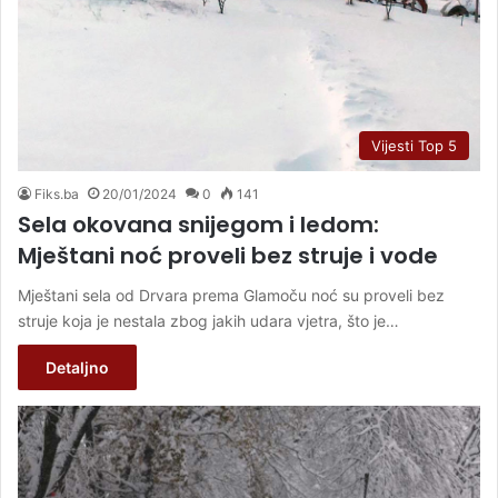
Vijesti Top 5
Fiks.ba
20/01/2024
0
141
Sela okovana snijegom i ledom:
Mještani noć proveli bez struje i vode
Mještani sela od Drvara prema Glamoču noć su proveli bez
struje koja je nestala zbog jakih udara vjetra, što je…
Detaljno