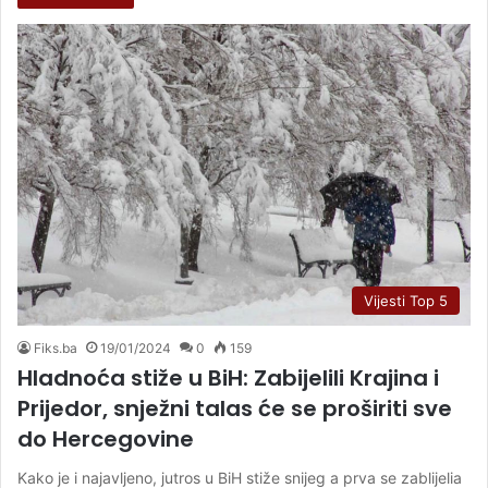
Vijesti Top 5
Fiks.ba
19/01/2024
0
159
Hladnoća stiže u BiH: Zabijelili Krajina i
Prijedor, snježni talas će se proširiti sve
do Hercegovine
Kako je i najavljeno, jutros u BiH stiže snijeg a prva se zablijelia