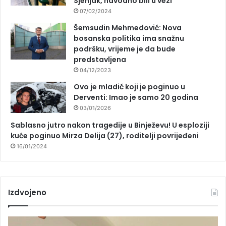
Sjenjak, navodno bili u vezi
07/02/2024
Šemsudin Mehmedović: Nova
bosanska politika ima snažnu
podršku, vrijeme je da bude
predstavljena
04/12/2023
Ovo je mladić koji je poginuo u
Derventi: Imao je samo 20 godina
03/01/2026
Sablasno jutro nakon tragedije u Binježevu! U esploziji
kuće poginuo Mirza Delija (27), roditelji povrijeđeni
16/01/2024
Izdvojeno