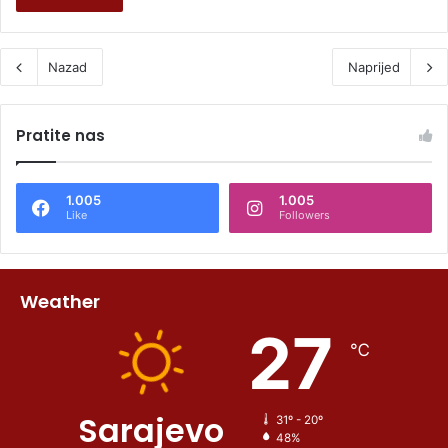
Nazad
Naprijed
Pratite nas
1.005
1.005
Like
Followers
Weather
27
℃
Sarajevo
31º - 20º
48%