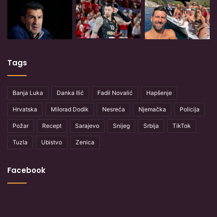
Tags
Banja Luka
Danka Ilić
Fadil Novalić
Hapšenje
Hrvatska
Milorad Dodik
Nesreća
Njemačka
Policija
Požar
Recept
Sarajevo
Snijeg
Srbija
TikTok
Tuzla
Ubistvo
Zenica
Facebook