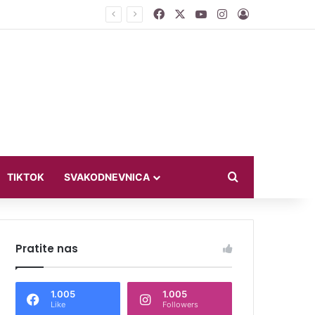
Facebook
X
YouTube
Instagram
Log In
ći u bikiniju
Search for
TIKTOK
SVAKODNEVNICA
Pratite nas
1.005
1.005
Like
Followers