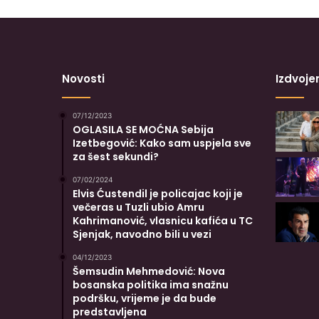
Novosti
Izdvoje
07/12/2023
OGLASILA SE MOĆNA Sebija
Izetbegović: Kako sam uspjela sve
za šest sekundi?
07/02/2024
Elvis Ćustendil je policajac koji je
večeras u Tuzli ubio Amru
Kahrimanović, vlasnicu kafića u TC
Sjenjak, navodno bili u vezi
04/12/2023
Šemsudin Mehmedović: Nova
bosanska politika ima snažnu
podršku, vrijeme je da bude
predstavljena