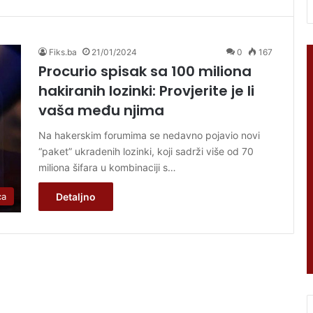
Fiks.ba
21/01/2024
0
167
Procurio spisak sa 100 miliona
hakiranih lozinki: Provjerite je li
vaša među njima
Na hakerskim forumima se nedavno pojavio novi
“paket” ukradenih lozinki, koji sadrži više od 70
miliona šifara u kombinaciji s…
ca
Detaljno