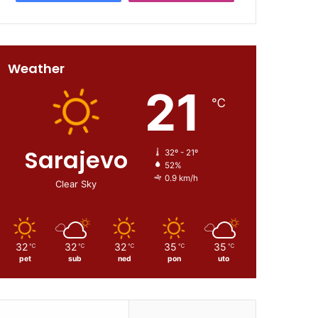
Weather
21
℃
Sarajevo
32º - 21º
52%
0.9 km/h
Clear Sky
32
32
32
35
35
℃
℃
℃
℃
℃
pet
sub
ned
pon
uto