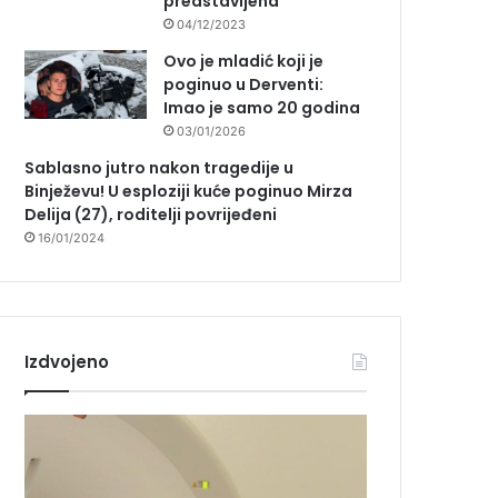
predstavljena
04/12/2023
Ovo je mladić koji je
poginuo u Derventi:
Imao je samo 20 godina
03/01/2026
Sablasno jutro nakon tragedije u
Binježevu! U esploziji kuće poginuo Mirza
Delija (27), roditelji povrijeđeni
16/01/2024
Izdvojeno