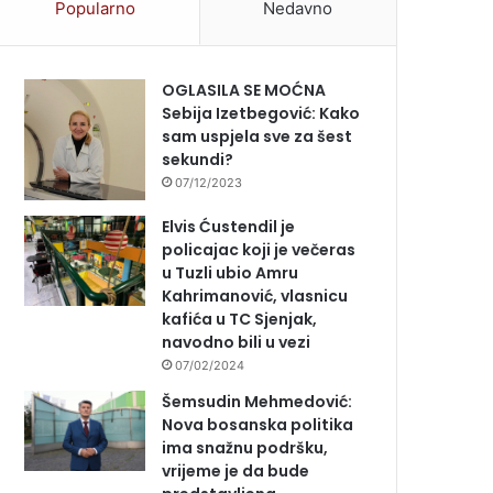
Popularno
Nedavno
OGLASILA SE MOĆNA
Sebija Izetbegović: Kako
sam uspjela sve za šest
sekundi?
07/12/2023
Elvis Ćustendil je
policajac koji je večeras
u Tuzli ubio Amru
Kahrimanović, vlasnicu
kafića u TC Sjenjak,
navodno bili u vezi
07/02/2024
Šemsudin Mehmedović:
Nova bosanska politika
ima snažnu podršku,
vrijeme je da bude