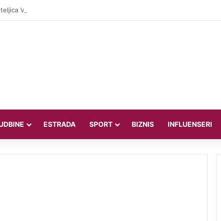
teljica Valentina Miletić koju porede s Dilettom Leotom oduševila poziraju
UDBINE
ESTRADA
SPORT
BIZNIS
INFLUENSERI