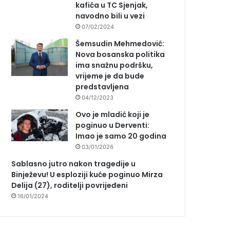
kafića u TC Sjenjak,
navodno bili u vezi
07/02/2024
Šemsudin Mehmedović:
Nova bosanska politika
ima snažnu podršku,
vrijeme je da bude
predstavljena
04/12/2023
Ovo je mladić koji je
poginuo u Derventi:
Imao je samo 20 godina
03/01/2026
Sablasno jutro nakon tragedije u
Binježevu! U esploziji kuće poginuo Mirza
Delija (27), roditelji povrijeđeni
16/01/2024