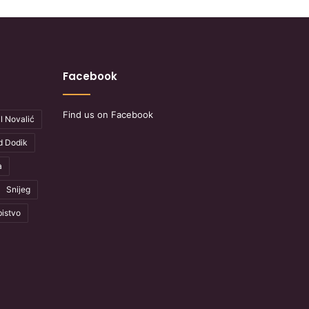
Facebook
Find us on Facebook
l Novalić
d Dodik
a
Snijeg
istvo