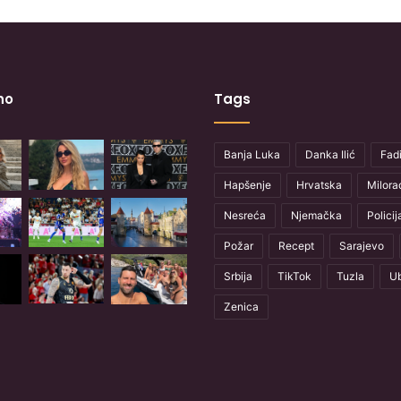
no
Tags
Banja Luka
Danka Ilić
Fadi
Hapšenje
Hrvatska
Milora
Nesreća
Njemačka
Policij
Požar
Recept
Sarajevo
Srbija
TikTok
Tuzla
Ub
Zenica