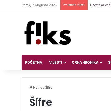
Petak, 7 Augusta 2026
Prelomne Vijesti
Hrvatska vodi
POČETNA
VIJESTI
CRNA HRONIKA
S
Home
/
Šifre
Šifre