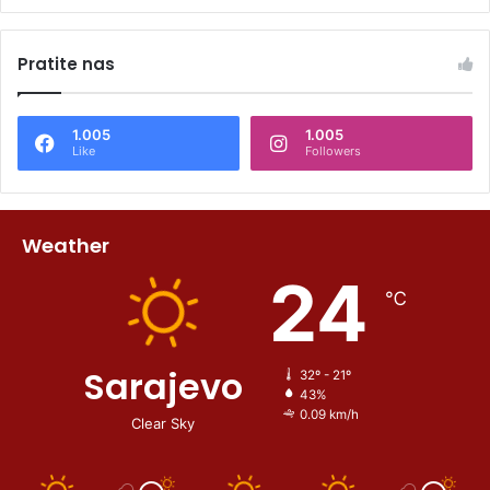
Pratite nas
1.005
1.005
Like
Followers
Weather
24
℃
Sarajevo
32º - 21º
43%
0.09 km/h
Clear Sky