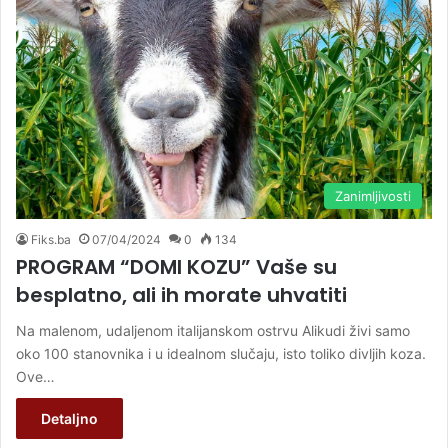
Zanimljivosti
Fiks.ba
07/04/2024
0
134
PROGRAM “DOMI KOZU” Vaše su
besplatno, ali ih morate uhvatiti
Na malenom, udaljenom italijanskom ostrvu Alikudi živi samo
oko 100 stanovnika i u idealnom slučaju, isto toliko divljih koza.
Ove…
Detaljno