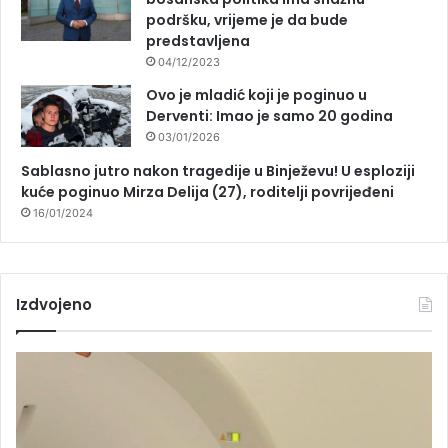
podršku, vrijeme je da bude
predstavljena
04/12/2023
Ovo je mladić koji je poginuo u
Derventi: Imao je samo 20 godina
03/01/2026
Sablasno jutro nakon tragedije u Binježevu! U esploziji
kuće poginuo Mirza Delija (27), roditelji povrijeđeni
16/01/2024
Izdvojeno