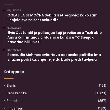
07/12/2023
OGLASILA SE MOĆNA Sebija Izetbegović: Kako sam
uspjela sve za šest sekundi?
07/02/2024
Elvis Ćustendil je policajac koji je večeras u Tuzli ubio
Amru Kahrimanović, vlasnicu kafića u TC Sjenjak,
navodno bili u vezi
04/12/2023
Šemsudin Mehmedović: Nova bosanska politika ima
snažnu podršku, vrijeme je da bude predstavljena
Kategorije
Biznis
(151)
Crna hronika
(1.323)
Estrada
(857)
Influenseri
(130)