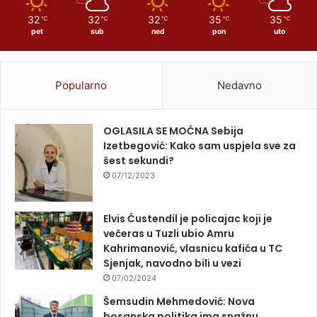
32
32
32
35
35
℃
℃
℃
℃
℃
pet
sub
ned
pon
uto
Popularno
Nedavno
OGLASILA SE MOĆNA Sebija
Izetbegović: Kako sam uspjela sve za
šest sekundi?
07/12/2023
Elvis Ćustendil je policajac koji je
večeras u Tuzli ubio Amru
Kahrimanović, vlasnicu kafića u TC
Sjenjak, navodno bili u vezi
07/02/2024
Šemsudin Mehmedović: Nova
bosanska politika ima snažnu