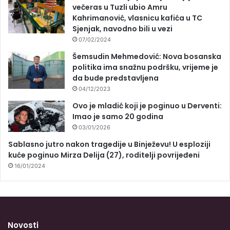
večeras u Tuzli ubio Amru
Kahrimanović, vlasnicu kafića u TC
Sjenjak, navodno bili u vezi
07/02/2024
Šemsudin Mehmedović: Nova bosanska
politika ima snažnu podršku, vrijeme je
da bude predstavljena
04/12/2023
Ovo je mladić koji je poginuo u Derventi:
Imao je samo 20 godina
03/01/2026
Sablasno jutro nakon tragedije u Binježevu! U esploziji
kuće poginuo Mirza Delija (27), roditelji povrijeđeni
16/01/2024
Novosti