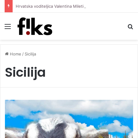
Hrvatska voditeljica Valentina Miletić koju porede s Dilettom Leotom oduševila pozirajući u bikiniju
Menu
S
Home
/
Sicilija
Sicilija