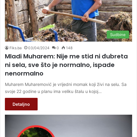
Sudbine
Fiks.ba
03/04/2024
0
148
Mladi Muharem: Nije me stid ni đubreta
ni sela, sve što je normalno, ispade
nenormalno
Muharem Muharemović je vrijedni momak koji živi na selu. Sa
svoje 22 godine u planu ima veliku štalu u kojoj…
Detaljno