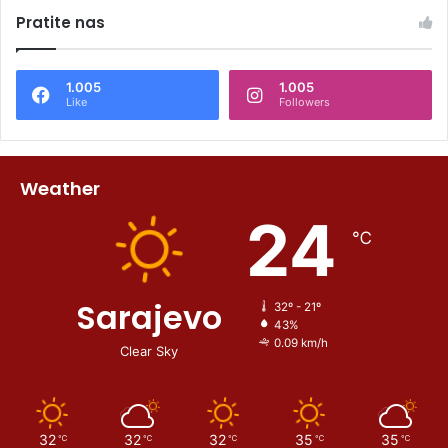
Pratite nas
1.005
1.005
Like
Followers
Weather
24
℃
Sarajevo
32º - 21º
43%
0.09 km/h
Clear Sky
32
32
32
35
35
℃
℃
℃
℃
℃