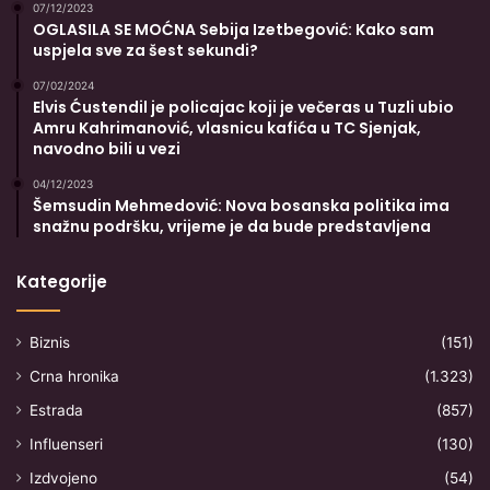
07/12/2023
OGLASILA SE MOĆNA Sebija Izetbegović: Kako sam
uspjela sve za šest sekundi?
07/02/2024
Elvis Ćustendil je policajac koji je večeras u Tuzli ubio
Amru Kahrimanović, vlasnicu kafića u TC Sjenjak,
navodno bili u vezi
04/12/2023
Šemsudin Mehmedović: Nova bosanska politika ima
snažnu podršku, vrijeme je da bude predstavljena
Kategorije
Biznis
(151)
Crna hronika
(1.323)
Estrada
(857)
Influenseri
(130)
Izdvojeno
(54)