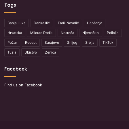
Tags
Banja Luka
Danka Ilić
Fadil Novalić
Hapšenje
Hrvatska
Milorad Dodik
Nesreća
Njemačka
Policija
Požar
Recept
Sarajevo
Snijeg
Srbija
TikTok
Tuzla
Ubistvo
Zenica
Facebook
Find us on Facebook