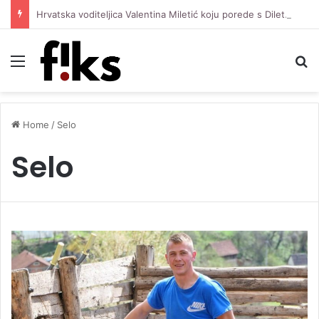
Hrvatska voditeljica Valentina Miletić koju porede s Dilettom Leotom oduševila pozirajući u bikiniju
Menu
S
Home
/
Selo
Selo