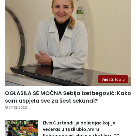
Vijesti Top 5
OGLASILA SE MOĆNA Sebija Izetbegović: Kako
sam uspjela sve za šest sekundi?
07/12/2023
Elvis Ćustendil je policajac koji je
večeras u Tuzli ubio Amru
Kahrimanović, vlasnicu kafića u TC