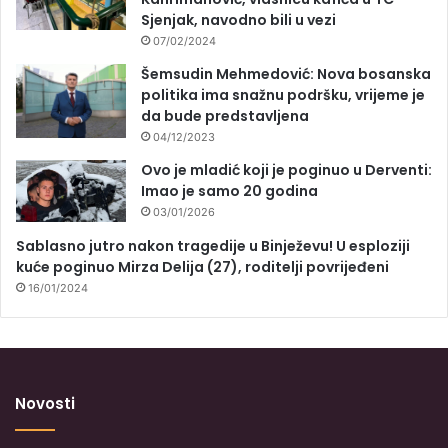
Sjenjak, navodno bili u vezi
07/02/2024
Šemsudin Mehmedović: Nova bosanska
politika ima snažnu podršku, vrijeme je
da bude predstavljena
04/12/2023
Ovo je mladić koji je poginuo u Derventi:
Imao je samo 20 godina
03/01/2026
Sablasno jutro nakon tragedije u Binježevu! U esploziji
kuće poginuo Mirza Delija (27), roditelji povrijeđeni
16/01/2024
Novosti