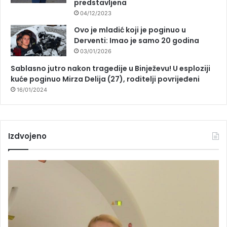
predstavljena
04/12/2023
Ovo je mladić koji je poginuo u
Derventi: Imao je samo 20 godina
03/01/2026
Sablasno jutro nakon tragedije u Binježevu! U esploziji
kuće poginuo Mirza Delija (27), roditelji povrijeđeni
16/01/2024
Izdvojeno