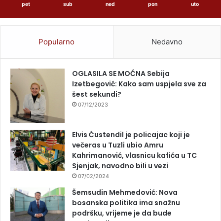
pet
sub
ned
pon
uto
Popularno
Nedavno
OGLASILA SE MOĆNA Sebija
Izetbegović: Kako sam uspjela sve za
šest sekundi?
07/12/2023
Elvis Ćustendil je policajac koji je
večeras u Tuzli ubio Amru
Kahrimanović, vlasnicu kafića u TC
Sjenjak, navodno bili u vezi
07/02/2024
Šemsudin Mehmedović: Nova
bosanska politika ima snažnu
podršku, vrijeme je da bude