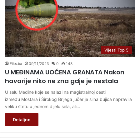
Vijesti Top 5
Fiks.ba
09/11/2023
0
148
U MEĐINAMA UOČENA GRANATA Nakon
havarije niko ne zna gdje je nestala
U selu Međine koje se nalazi na magistralnoj cesti
između Mostara i Širokog Brijega jučer je silna bujica napravila
veliku štetu u jednom dijelu sela, ali…
Detaljno