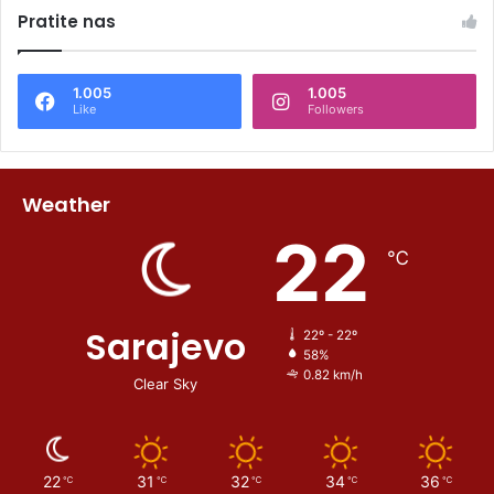
Pratite nas
1.005
1.005
Like
Followers
Weather
22
℃
Sarajevo
22º - 22º
58%
0.82 km/h
Clear Sky
22
31
32
34
36
℃
℃
℃
℃
℃