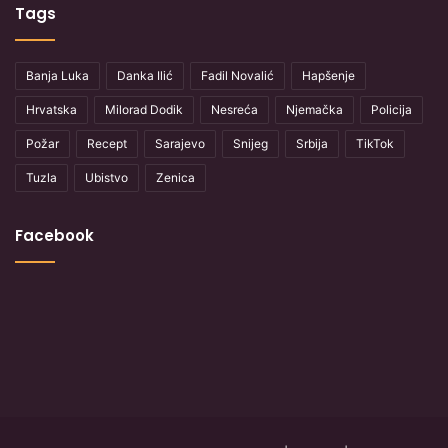
Tags
Banja Luka
Danka Ilić
Fadil Novalić
Hapšenje
Hrvatska
Milorad Dodik
Nesreća
Njemačka
Policija
Požar
Recept
Sarajevo
Snijeg
Srbija
TikTok
Tuzla
Ubistvo
Zenica
Facebook