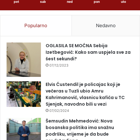
pet
sub
ned
pon
uto
Popularno
Nedavno
OGLASILA SE MOĆNA Sebija
Izetbegović: Kako sam uspjela sve za
šest sekundi?
07/12/2023
Elvis Ćustendil je policajac koji je
večeras u Tuzli ubio Amru
Kahrimanović, vlasnicu kafića u TC
Sjenjak, navodno bili u vezi
07/02/2024
Šemsudin Mehmedović: Nova
bosanska politika ima snažnu
podršku, vrijeme je da bude