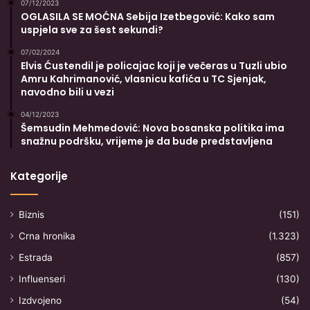
07/12/2023
OGLASILA SE MOĆNA Sebija Izetbegović: Kako sam
uspjela sve za šest sekundi?
07/02/2024
Elvis Ćustendil je policajac koji je večeras u Tuzli ubio
Amru Kahrimanović, vlasnicu kafića u TC Sjenjak,
navodno bili u vezi
04/12/2023
Šemsudin Mehmedović: Nova bosanska politika ima
snažnu podršku, vrijeme je da bude predstavljena
Kategorije
Biznis
(151)
Crna hronika
(1.323)
Estrada
(857)
Influenseri
(130)
Izdvojeno
(54)