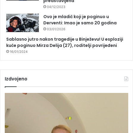
predstavljena
04/12/2023
Ovo je mladić koji je poginuo u
Derventi: Imao je samo 20 godina
03/01/2026
Sablasno jutro nakon tragedije u Binježevu! U esploziji
kuće poginuo Mirza Delija (27), roditelji povrijeđeni
16/01/2024
Izdvojeno