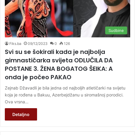
Sudbine
Fiks.ba
09/12/2023
0
126
Svi su se šokirali kada je najbolja
gimnastičarka svijeta ODLUČILA DA
POSTANE 3. ŽENA BOGATOG ŠEIKA: A
onda je počeo PAKAO
Zejnab Džavadli je bila jedna od najboljih atletičarki na svijetu
koja je rođena u Bakuu, Azerbejdžanu u siromašnoj porodici.
Ova vrsna…
Detaljno