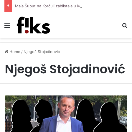
Maja Šuput na Korčuli zablistala u kombinaciji vrijednoj oko 3.500 eura
Menu
S
Home
/
Njegoš Stojadinović
Njegoš Stojadinović