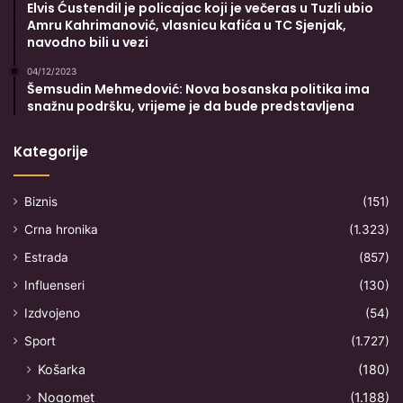
Elvis Ćustendil je policajac koji je večeras u Tuzli ubio
Amru Kahrimanović, vlasnicu kafića u TC Sjenjak,
navodno bili u vezi
04/12/2023
Šemsudin Mehmedović: Nova bosanska politika ima
snažnu podršku, vrijeme je da bude predstavljena
Kategorije
Biznis
(151)
Crna hronika
(1.323)
Estrada
(857)
Influenseri
(130)
Izdvojeno
(54)
Sport
(1.727)
Košarka
(180)
Nogomet
(1.188)