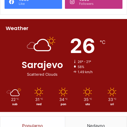
Like
Followers
Weather
26
℃
Sarajevo
26º - 21º
58%
1.49 km/h
Scattered Clouds
22
31
34
35
33
℃
℃
℃
℃
℃
sub
ned
pon
uto
sri
Popularno
Nedavno