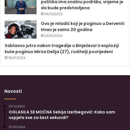
politika ima snažnu podršku, vrijeme je
da bude predstavljena
04/12/2023
Ovo je mladić koji je poginuo u Derventi:
Imao je samo 20 godina
03/01/2026
Sablasno jutro nakon tragedije u Binježevu! U esploziji
kuće poginuo Mirza Delija (27), roditelji povrijeđeni
16/01/2024
Novosti
07/12/2023
OGLASILA SE MOĆNA Sebija Izetbegović: Kako sam
uspjela sve za šest sekundi?
07/02/2024