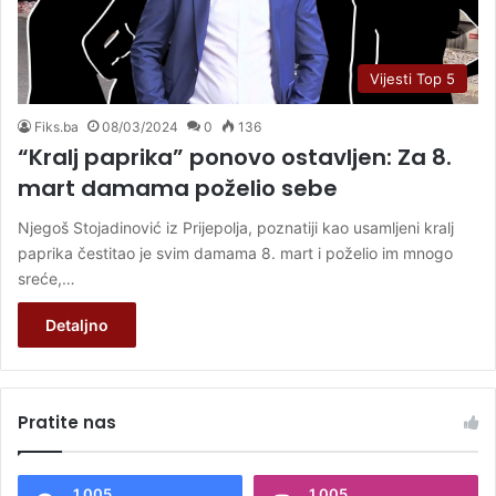
Vijesti Top 5
Fiks.ba
08/03/2024
0
136
“Kralj paprika” ponovo ostavljen: Za 8.
mart damama poželio sebe
Njegoš Stojadinović iz Prijepolja, poznatiji kao usamljeni kralj
paprika čestitao je svim damama 8. mart i poželio im mnogo
sreće,…
Detaljno
Pratite nas
1.005
1.005