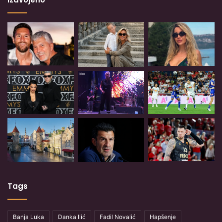
Tags
Banja Luka
Danka Ilić
Fadil Novalić
Hapšenje