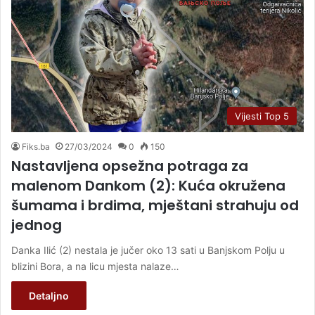
Vijesti Top 5
Fiks.ba
27/03/2024
0
150
Nastavljena opsežna potraga za
malenom Dankom (2): Kuća okružena
šumama i brdima, mještani strahuju od
jednog
Danka Ilić (2) nestala je jučer oko 13 sati u Banjskom Polju u
blizini Bora, a na licu mjesta nalaze…
Detaljno