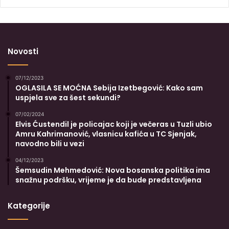
Novosti
07/12/2023
OGLASILA SE MOĆNA Sebija Izetbegović: Kako sam
uspjela sve za šest sekundi?
07/02/2024
Elvis Ćustendil je policajac koji je večeras u Tuzli ubio
Amru Kahrimanović, vlasnicu kafića u TC Sjenjak,
navodno bili u vezi
04/12/2023
Šemsudin Mehmedović: Nova bosanska politika ima
snažnu podršku, vrijeme je da bude predstavljena
Kategorije