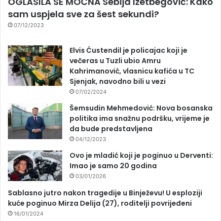
OGLASILA SE MOĆNA Sebija Izetbegović: Kako
sam uspjela sve za šest sekundi?
07/12/2023
Elvis Ćustendil je policajac koji je
večeras u Tuzli ubio Amru
Kahrimanović, vlasnicu kafića u TC
Sjenjak, navodno bili u vezi
07/02/2024
Šemsudin Mehmedović: Nova bosanska
politika ima snažnu podršku, vrijeme je
da bude predstavljena
04/12/2023
Ovo je mladić koji je poginuo u Derventi:
Imao je samo 20 godina
03/01/2026
Sablasno jutro nakon tragedije u Binježevu! U esploziji
kuće poginuo Mirza Delija (27), roditelji povrijeđeni
16/01/2024