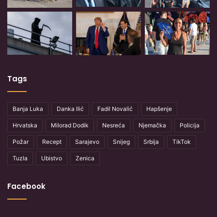
Tags
Banja Luka
Danka Ilić
Fadil Novalić
Hapšenje
Hrvatska
Milorad Dodik
Nesreća
Njemačka
Policija
Požar
Recept
Sarajevo
Snijeg
Srbija
TikTok
Tuzla
Ubistvo
Zenica
Facebook