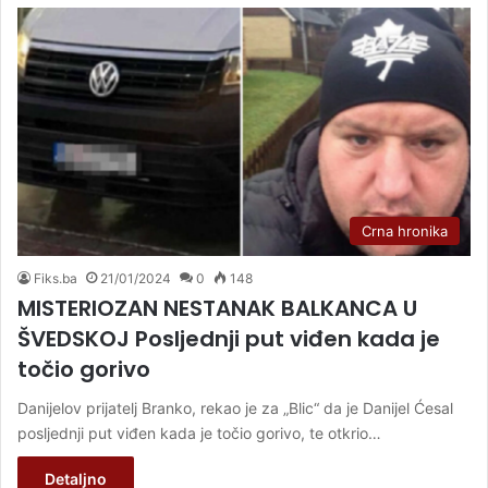
Crna hronika
Fiks.ba
21/01/2024
0
148
MISTERIOZAN NESTANAK BALKANCA U
ŠVEDSKOJ Posljednji put viđen kada je
točio gorivo
Danijelov prijatelj Branko, rekao je za „Blic“ da je Danijel Ćesal
posljednji put viđen kada je točio gorivo, te otkrio…
Detaljno