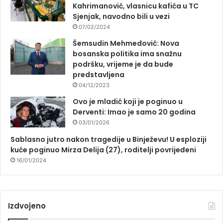
Kahrimanović, vlasnicu kafića u TC
Sjenjak, navodno bili u vezi
07/02/2024
Šemsudin Mehmedović: Nova
bosanska politika ima snažnu
podršku, vrijeme je da bude
predstavljena
04/12/2023
Ovo je mladić koji je poginuo u
Derventi: Imao je samo 20 godina
03/01/2026
Sablasno jutro nakon tragedije u Binježevu! U esploziji
kuće poginuo Mirza Delija (27), roditelji povrijeđeni
16/01/2024
Izdvojeno