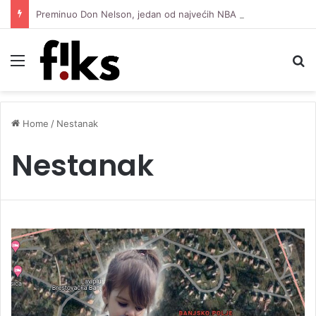
Preminuo Don Nelson, jedan od najvećih NBA trenera i petostruki prvak s Celticsima
Menu
S
Home
/
Nestanak
Nestanak