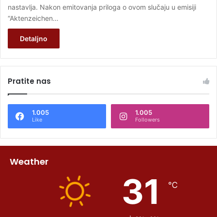
nastavlja. Nakon emitovanja priloga o ovom slučaju u emisiji
“Aktenzeichen…
Detaljno
Pratite nas
1.005
1.005
Like
Followers
Weather
31
℃