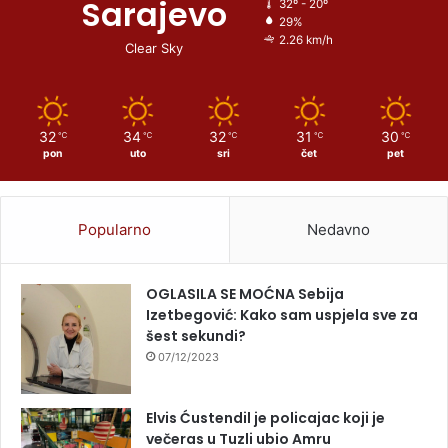
Sarajevo
32º - 20º
29%
2.26 km/h
Clear Sky
32
34
32
31
30
℃
℃
℃
℃
℃
pon
uto
sri
čet
pet
Popularno
Nedavno
OGLASILA SE MOĆNA Sebija
Izetbegović: Kako sam uspjela sve za
šest sekundi?
07/12/2023
Elvis Ćustendil je policajac koji je
večeras u Tuzli ubio Amru