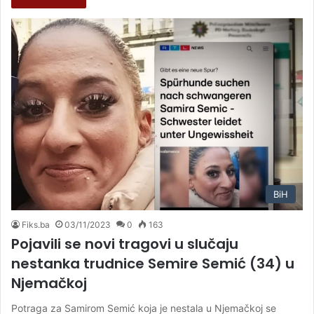
BiH
Fiks.ba
03/11/2023
0
163
Pojavili se novi tragovi u slučaju
nestanka trudnice Semire Semić (34) u
Njemačkoj
Potraga za Samirom Semić koja je nestala u Njemačkoj se