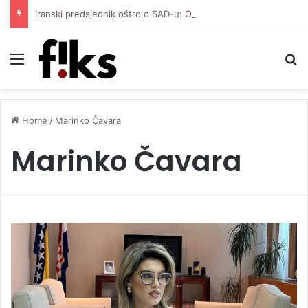
Iranski predsjednik oštro o SAD-u: Oni su kolonijalna i kriminalna država, natjerali smo ih na diplomatiju
Menu
S
Home
/
Marinko Čavara
Marinko Čavara