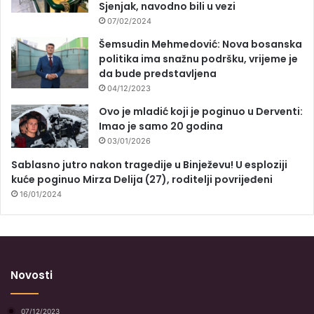
Sjenjak, navodno bili u vezi
07/02/2024
Šemsudin Mehmedović: Nova bosanska
politika ima snažnu podršku, vrijeme je
da bude predstavljena
04/12/2023
Ovo je mladić koji je poginuo u Derventi:
Imao je samo 20 godina
03/01/2026
Sablasno jutro nakon tragedije u Binježevu! U esploziji
kuće poginuo Mirza Delija (27), roditelji povrijeđeni
16/01/2024
Novosti
07/12/2023