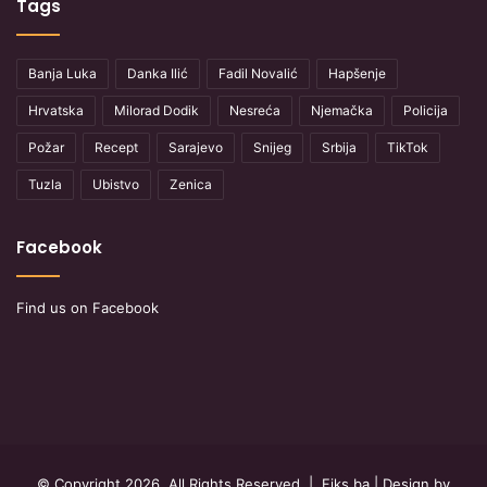
Tags
Banja Luka
Danka Ilić
Fadil Novalić
Hapšenje
Hrvatska
Milorad Dodik
Nesreća
Njemačka
Policija
Požar
Recept
Sarajevo
Snijeg
Srbija
TikTok
Tuzla
Ubistvo
Zenica
Facebook
Find us on Facebook
© Copyright 2026, All Rights Reserved |
Fiks.ba
| Design by