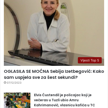
Vijesti Top 5
OGLASILA SE MOĆNA Sebija Izetbegović: Kako
sam uspjela sve za šest sekundi?
07/12/2023
Elvis Ćustendil je policajac koji je
večeras u Tuzli ubio Amru
Kahrimanović, vlasnicu kafića u TC