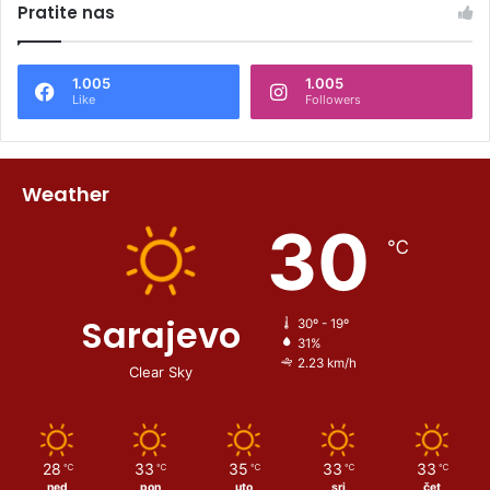
Pratite nas
1.005
1.005
Like
Followers
Weather
30
℃
Sarajevo
30º - 19º
31%
2.23 km/h
Clear Sky
28
33
35
33
33
℃
℃
℃
℃
℃
ned
pon
uto
sri
čet