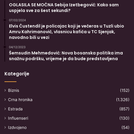
OGLASILA SE MOĆNA Sebija Izetbegović: Kako sam
uspjela sve za šest sekundi?
07/02/2024
Elvis Ćustendil je policajac koji je večeras u Tuzli ubio
Amru Kahrimanović, vlasnicu kafića u TC Sjenjak,
navodno bili u vezi
04/12/2023
Šemsudin Mehmedović: Nova bosanska politika ima
snažnu podršku, vrijeme je da bude predstavljena
Kategorije
Biznis
(152)
Crna hronika
(1.326)
Estrada
(857)
Influenseri
(130)
Izdvojeno
(54)