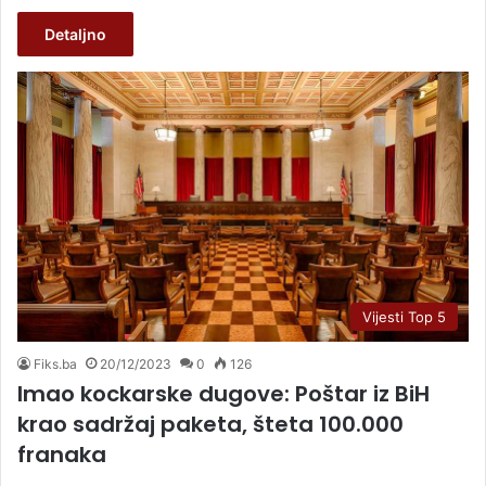
Detaljno
Vijesti Top 5
Fiks.ba
20/12/2023
0
126
Imao kockarske dugove: Poštar iz BiH
krao sadržaj paketa, šteta 100.000
franaka