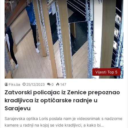
Vijesti Top 5
Fiks.ba
25/12/2023
0
147
Zatvorski policajac iz Zenice prepoznao
kradljivca iz optičarske radnje u
Sarajevu
Sarajevska optika Loris poslala nam je videosnimak s nadzorne
kamere u radnji na kojoj se vide kradljivci, a kako bi…