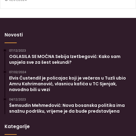
Novosti
07/12/2023
OGLASILA SE MOĆNA Sebija Izetbegović: Kako sam
uspjela sve za šest sekundi?
07/02/2024
Elvis Ćustendil je policajac koji je večeras u Tuzli ubio
Amru Kahrimanović, vlasnicu kafića u TC Sjenjak,
navodno bili u vezi
04/12/2023
Šemsudin Mehmedović: Nova bosanska politika ima
snažnu podršku, vrijeme je da bude predstavljena
Kategorije