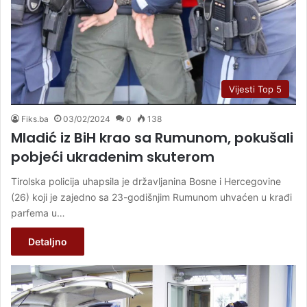
Vijesti Top 5
Fiks.ba
03/02/2024
0
138
Mladić iz BiH krao sa Rumunom, pokušali
pobjeći ukradenim skuterom
Tirolska policija uhapsila je državljanina Bosne i Hercegovine
(26) koji je zajedno sa 23-godišnjim Rumunom uhvaćen u krađi
parfema u…
Detaljno