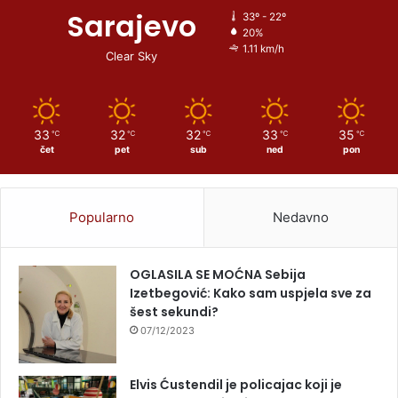
Sarajevo
33º - 22º
20%
1.11 km/h
Clear Sky
33
32
32
33
35
℃
℃
℃
℃
℃
čet
pet
sub
ned
pon
Popularno
Nedavno
OGLASILA SE MOĆNA Sebija
Izetbegović: Kako sam uspjela sve za
šest sekundi?
07/12/2023
Elvis Ćustendil je policajac koji je