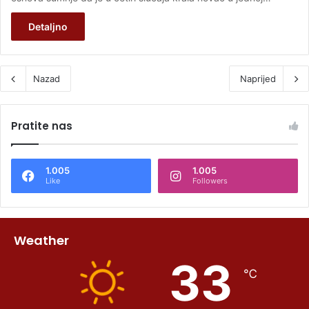
Detaljno
Nazad
Naprijed
Pratite nas
1.005
1.005
Like
Followers
Weather
33
℃