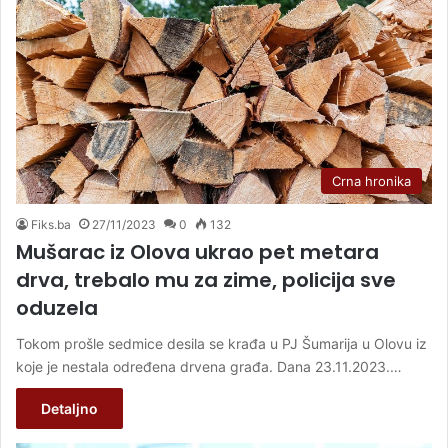
Crna hronika
Fiks.ba
27/11/2023
0
132
Mušarac iz Olova ukrao pet metara
drva, trebalo mu za zime, policija sve
oduzela
Tokom prošle sedmice desila se krađa u PJ Šumarija u Olovu iz
koje je nestala određena drvena građa. Dana 23.11.2023.…
Detaljno