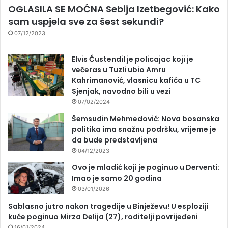
OGLASILA SE MOĆNA Sebija Izetbegović: Kako
sam uspjela sve za šest sekundi?
07/12/2023
Elvis Ćustendil je policajac koji je
večeras u Tuzli ubio Amru
Kahrimanović, vlasnicu kafića u TC
Sjenjak, navodno bili u vezi
07/02/2024
Šemsudin Mehmedović: Nova bosanska
politika ima snažnu podršku, vrijeme je
da bude predstavljena
04/12/2023
Ovo je mladić koji je poginuo u Derventi:
Imao je samo 20 godina
03/01/2026
Sablasno jutro nakon tragedije u Binježevu! U esploziji
kuće poginuo Mirza Delija (27), roditelji povrijeđeni
16/01/2024