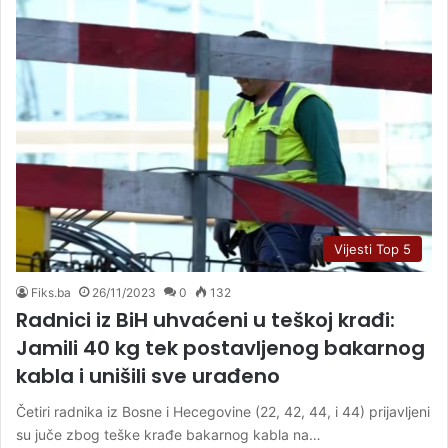
Vijesti Top 5
Fiks.ba
26/11/2023
0
132
Radnici iz BiH uhvaćeni u teškoj krađi:
Jamili 40 kg tek postavljenog bakarnog
kabla i unišili sve urađeno
Četiri radnika iz Bosne i Hecegovine (22, 42, 44, i 44) prijavljeni
su juče zbog teške krađe bakarnog kabla na…