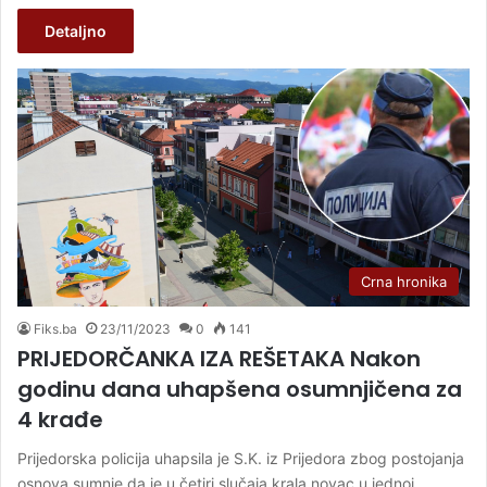
Detaljno
Crna hronika
Fiks.ba
23/11/2023
0
141
PRIJEDORČANKA IZA REŠETAKA Nakon
godinu dana uhapšena osumnjičena za
4 krađe
Prijedorska policija uhapsila je S.K. iz Prijedora zbog postojanja
osnova sumnje da je u četiri slučaja krala novac u jednoj…