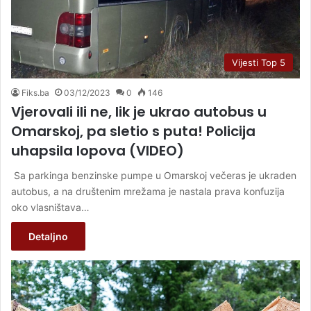
Vijesti Top 5
Fiks.ba
03/12/2023
0
146
Vjerovali ili ne, lik je ukrao autobus u
Omarskoj, pa sletio s puta! Policija
uhapsila lopova (VIDEO)
Sa parkinga benzinske pumpe u Omarskoj večeras je ukraden
autobus, a na društenim mrežama je nastala prava konfuzija
oko vlasništava…
Detaljno