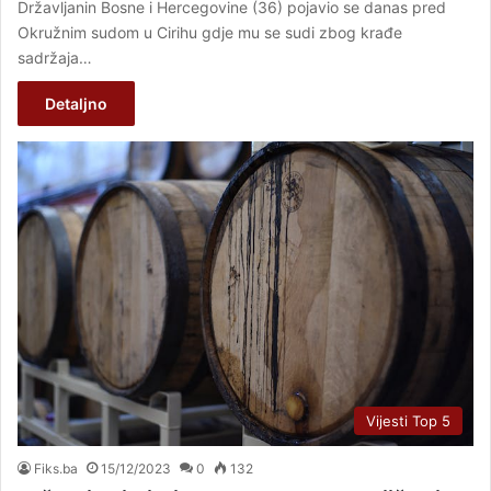
Državljanin Bosne i Hercegovine (36) pojavio se danas pred
Okružnim sudom u Cirihu gdje mu se sudi zbog krađe
sadržaja…
Detaljno
Vijesti Top 5
Fiks.ba
15/12/2023
0
132