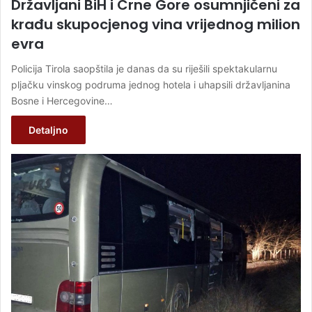
Državljani BiH i Crne Gore osumnjičeni za
krađu skupocjenog vina vrijednog milion
evra
Policija Tirola saopštila je danas da su riješili spektakularnu
pljačku vinskog podruma jednog hotela i uhapsili državljanina
Bosne i Hercegovine…
Detaljno