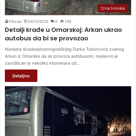
Crna hronika
Fiks.ba
04/12/2023
0
136
Detalji krađe u Omarskoj: Arkan ukrao
autobus da bi se provozao
Namjera dvadesetosmogodišnjeg Darka Todorovića zvanog
Arkan iz Omarske da se provoza autobusom, neslavno je
završila jer je nekoliko kilometara od…
Detaljno