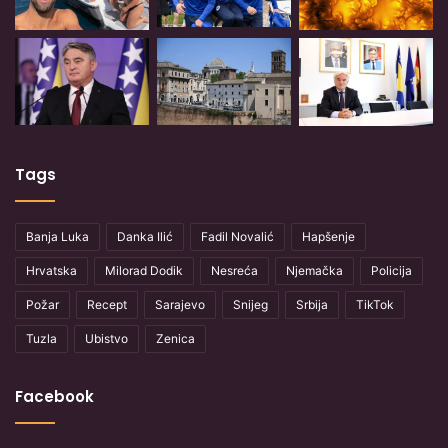
Tags
Banja Luka
Danka Ilić
Fadil Novalić
Hapšenje
Hrvatska
Milorad Dodik
Nesreća
Njemačka
Policija
Požar
Recept
Sarajevo
Snijeg
Srbija
TikTok
Tuzla
Ubistvo
Zenica
Facebook