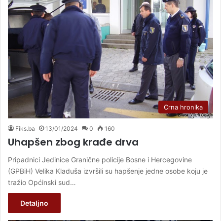
Crna hronika
Fiks.ba
13/01/2024
0
160
Uhapšen zbog krađe drva
Pripadnici Jedinice Granične policije Bosne i Hercegovine
(GPBiH) Velika Kladuša izvršili su hapšenje jedne osobe koju je
tražio Općinski sud…
Detaljno