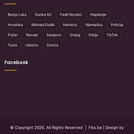
Banja Luka
Danka Ilić
Fadil Novalić
Hapšenje
Hrvatska
Milorad Dodik
Nesreća
Njemačka
Policija
Požar
Recept
Sarajevo
Snijeg
Srbija
TikTok
Tuzla
Ubistvo
Zenica
Facebook
© Copyright 2026, All Rights Reserved |
Fiks.ba
| Design by