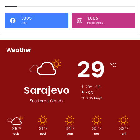
1.005
1.005
Like
Followers
Weather
29
℃
Sarajevo
29º - 21º
40%
3.65 km/h
Scattered Clouds
29
31
34
35
33
℃
℃
℃
℃
℃
sub
ned
pon
uto
sri