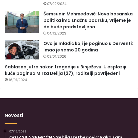
07/02/2024
Šemsudin Mehmedović: Nova bosanska
politika ima snažnu podršku, vrijeme je
da bude predstavljena
04/12/2023
Ovo je mladić koji je poginuo u Derventi:
Imao je samo 20 godina
03/01/2026
Sablasno jutro nakon tragedije u Binježevu! U esploziji
kuće poginuo Mirza Delija (27), roditelji povrijeđeni
16/01/2024
Novosti
07/12/2023
OGLASILA SE MOĆNA Sebija Izetbegović: Kako sam