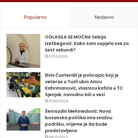
Popularno
Nedavno
OGLASILA SE MOĆNA Sebija
Izetbegović: Kako sam uspjela sve za
šest sekundi?
07/12/2023
Elvis Ćustendil je policajac koji je
večeras u Tuzli ubio Amru
Kahrimanović, vlasnicu kafića u TC
Sjenjak, navodno bili u vezi
07/02/2024
Šemsudin Mehmedović: Nova
bosanska politika ima snažnu
podršku, vrijeme je da bude
predstavljena
04/12/2023