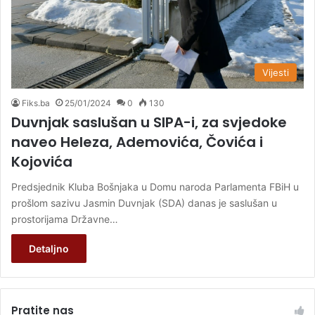
Vijesti
Fiks.ba
25/01/2024
0
130
Duvnjak saslušan u SIPA-i, za svjedoke
naveo Heleza, Ademovića, Čovića i
Kojovića
Predsjednik Kluba Bošnjaka u Domu naroda Parlamenta FBiH u
prošlom sazivu Jasmin Duvnjak (SDA) danas je saslušan u
prostorijama Državne…
Detaljno
Pratite nas