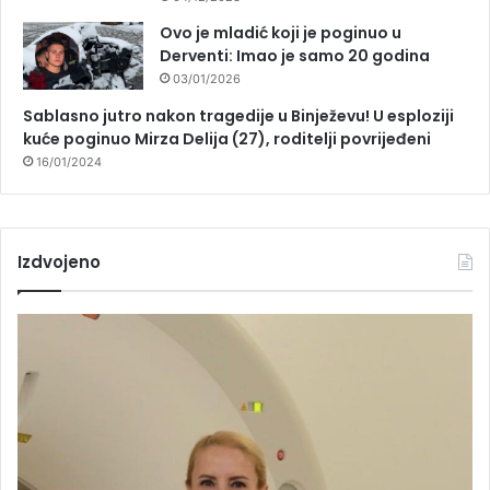
Ovo je mladić koji je poginuo u
Derventi: Imao je samo 20 godina
03/01/2026
Sablasno jutro nakon tragedije u Binježevu! U esploziji
kuće poginuo Mirza Delija (27), roditelji povrijeđeni
16/01/2024
Izdvojeno