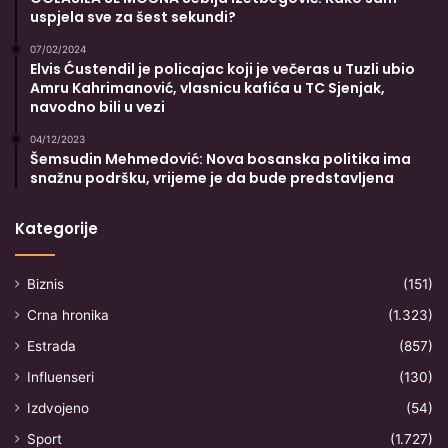
uspjela sve za šest sekundi?
07/02/2024
Elvis Ćustendil je policajac koji je večeras u Tuzli ubio
Amru Kahrimanović, vlasnicu kafića u TC Sjenjak,
navodno bili u vezi
04/12/2023
Šemsudin Mehmedović: Nova bosanska politika ima
snažnu podršku, vrijeme je da bude predstavljena
Kategorije
Biznis
(151)
Crna hronika
(1.323)
Estrada
(857)
Influenseri
(130)
Izdvojeno
(54)
Sport
(1.727)