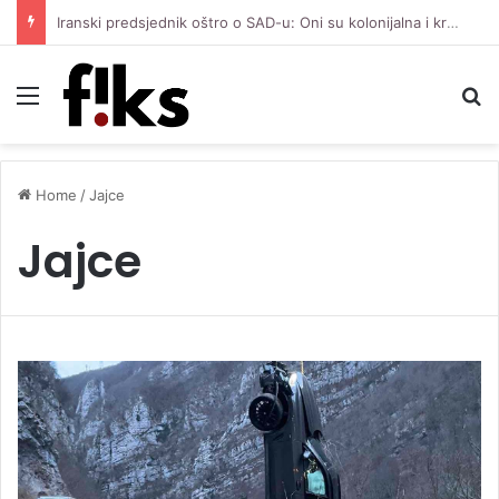
Iranski predsjednik oštro o SAD-u: Oni su kolonijalna i kriminalna država, natjerali smo ih na diplomatiju
Menu
S
Home
/
Jajce
Jajce