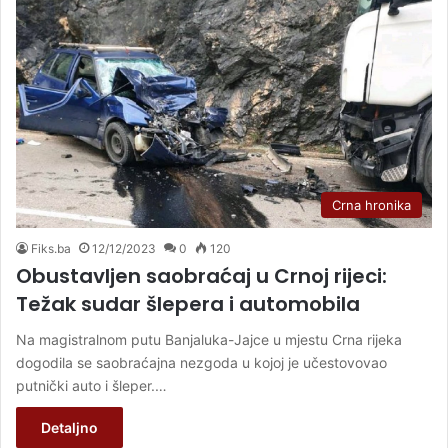
Crna hronika
Fiks.ba
12/12/2023
0
120
Obustavljen saobraćaj u Crnoj rijeci:
Težak sudar šlepera i automobila
Na magistralnom putu Banjaluka-Jajce u mjestu Crna rijeka
dogodila se saobraćajna nezgoda u kojoj je učestovovao
putnički auto i šleper.…
Detaljno