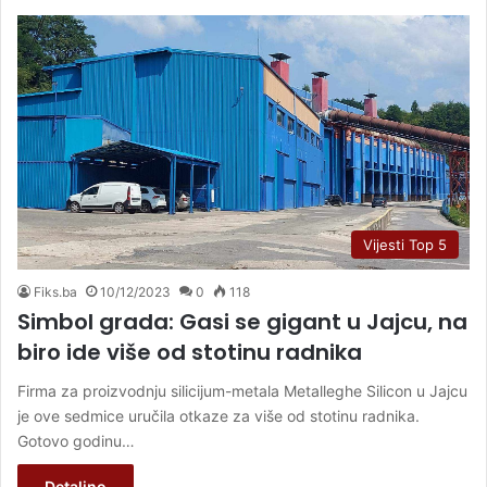
Vijesti Top 5
Fiks.ba
10/12/2023
0
118
Simbol grada: Gasi se gigant u Jajcu, na
biro ide više od stotinu radnika
Firma za proizvodnju silicijum-metala Metalleghe Silicon u Jajcu
je ove sedmice uručila otkaze za više od stotinu radnika.
Gotovo godinu…
Detaljno