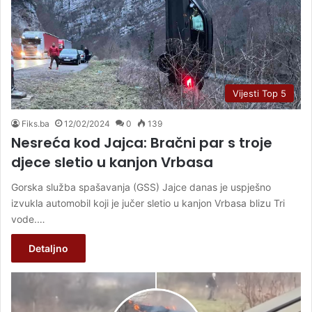
Vijesti Top 5
Fiks.ba
12/02/2024
0
139
Nesreća kod Jajca: Bračni par s troje
djece sletio u kanjon Vrbasa
Gorska služba spašavanja (GSS) Jajce danas je uspješno
izvukla automobil koji je jučer sletio u kanjon Vrbasa blizu Tri
vode.…
Detaljno