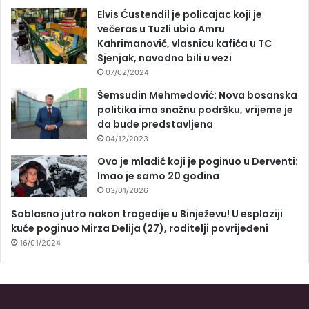
Elvis Ćustendil je policajac koji je
večeras u Tuzli ubio Amru
Kahrimanović, vlasnicu kafića u TC
Sjenjak, navodno bili u vezi
07/02/2024
Šemsudin Mehmedović: Nova bosanska
politika ima snažnu podršku, vrijeme je
da bude predstavljena
04/12/2023
Ovo je mladić koji je poginuo u Derventi:
Imao je samo 20 godina
03/01/2026
Sablasno jutro nakon tragedije u Binježevu! U esploziji
kuće poginuo Mirza Delija (27), roditelji povrijeđeni
16/01/2024