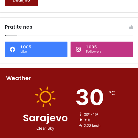
Pratite nas
1.005
1.005
Like
Followers
Weather
30
℃
Sarajevo
30º - 19º
31%
2.23 km/h
Clear Sky