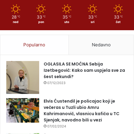
28
33
35
33
33
℃
℃
℃
℃
℃
ned
pon
uto
sri
čet
Popularno
Nedavno
OGLASILA SE MOĆNA Sebija
Izetbegović: Kako sam uspjela sve za
šest sekundi?
07/12/2023
Elvis Ćustendil je policajac koji je
večeras u Tuzli ubio Amru
Kahrimanović, vlasnicu kafića u TC
Sjenjak, navodno bili u vezi
07/02/2024