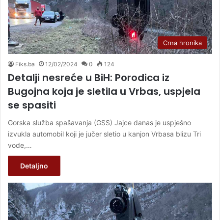
Crna hronika
Fiks.ba
12/02/2024
0
124
Detalji nesreće u BiH: Porodica iz
Bugojna koja je sletila u Vrbas, uspjela
se spasiti
Gorska služba spašavanja (GSS) Jajce danas je uspješno
izvukla automobil koji je jučer sletio u kanjon Vrbasa blizu Tri
vode,…
Detaljno