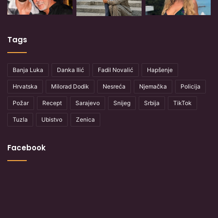
Tags
Banja Luka
Danka Ilić
Fadil Novalić
Hapšenje
Hrvatska
Milorad Dodik
Nesreća
Njemačka
Policija
Požar
Recept
Sarajevo
Snijeg
Srbija
TikTok
Tuzla
Ubistvo
Zenica
Facebook