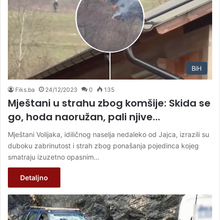
BiH
Fiks.ba
24/12/2023
0
135
Mještani u strahu zbog komšije: Skida se
go, hoda naoružan, pali njive…
Mještani Volijaka, idiličnog naselja nedaleko od Jajca, izrazili su
duboku zabrinutost i strah zbog ponašanja pojedinca kojeg
smatraju izuzetno opasnim…
Detaljno