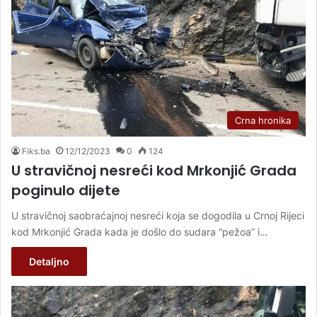
Crna hronika
Fiks.ba
12/12/2023
0
124
U stravičnoj nesreći kod Mrkonjić Grada
poginulo dijete
U stravičnoj saobraćajnoj nesreći koja se dogodila u Crnoj Rijeci
kod Mrkonjić Grada kada je došlo do sudara “pežoa” i…
Detaljno