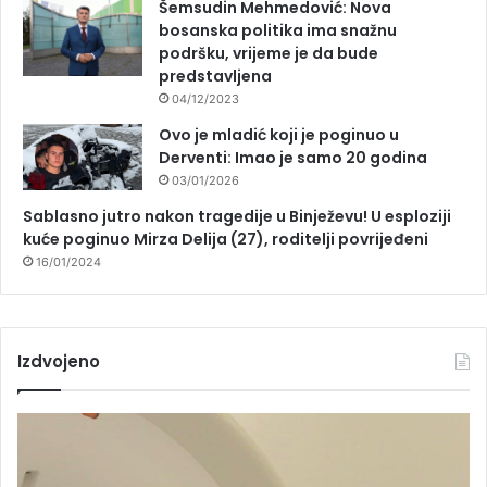
Šemsudin Mehmedović: Nova
bosanska politika ima snažnu
podršku, vrijeme je da bude
predstavljena
04/12/2023
Ovo je mladić koji je poginuo u
Derventi: Imao je samo 20 godina
03/01/2026
Sablasno jutro nakon tragedije u Binježevu! U esploziji
kuće poginuo Mirza Delija (27), roditelji povrijeđeni
16/01/2024
Izdvojeno