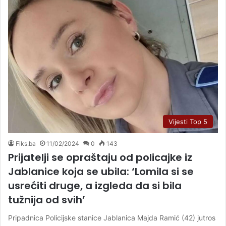
Vijesti Top 5
Fiks.ba
11/02/2024
0
143
Prijatelji se opraštaju od policajke iz
Jablanice koja se ubila: ‘Lomila si se
usrećiti druge, a izgleda da si bila
tužnija od svih’
Pripadnica Policijske stanice Jablanica Majda Ramić (42) jutros