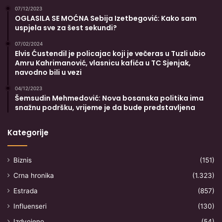
07/12/2023
OGLASILA SE MOĆNA Sebija Izetbegović: Kako sam
uspjela sve za šest sekundi?
07/02/2024
Elvis Ćustendil je policajac koji je večeras u Tuzli ubio
Amru Kahrimanović, vlasnicu kafića u TC Sjenjak,
navodno bili u vezi
04/12/2023
Šemsudin Mehmedović: Nova bosanska politika ima
snažnu podršku, vrijeme je da bude predstavljena
Kategorije
Biznis
(151)
Crna hronika
(1.323)
Estrada
(857)
Influenseri
(130)
Izdvojeno
(54)