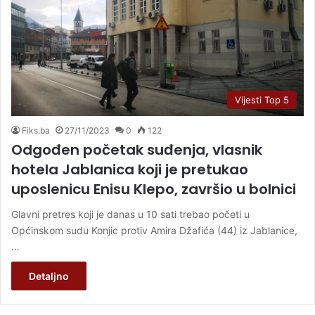
Vijesti Top 5
Fiks.ba
27/11/2023
0
122
Odgođen početak suđenja, vlasnik
hotela Jablanica koji je pretukao
uposlenicu Enisu Klepo, završio u bolnici
Glavni pretres koji je danas u 10 sati trebao početi u
Općinskom sudu Konjic protiv Amira Džafića (44) iz Jablanice,
…
Detaljno