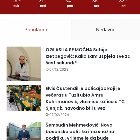
29
31
34
35
33
sub
ned
pon
uto
sri
Popularno
Nedavno
OGLASILA SE MOĆNA Sebija
Izetbegović: Kako sam uspjela sve za
šest sekundi?
07/12/2023
Elvis Ćustendil je policajac koji je
večeras u Tuzli ubio Amru
Kahrimanović, vlasnicu kafića u TC
Sjenjak, navodno bili u vezi
07/02/2024
Šemsudin Mehmedović: Nova
bosanska politika ima snažnu
podršku, vrijeme je da bude