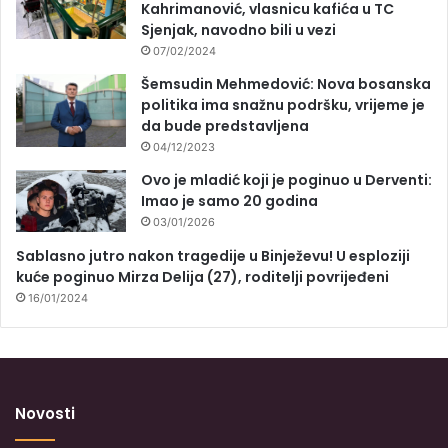
Kahrimanović, vlasnicu kafića u TC
Sjenjak, navodno bili u vezi
07/02/2024
Šemsudin Mehmedović: Nova bosanska
politika ima snažnu podršku, vrijeme je
da bude predstavljena
04/12/2023
Ovo je mladić koji je poginuo u Derventi:
Imao je samo 20 godina
03/01/2026
Sablasno jutro nakon tragedije u Binježevu! U esploziji
kuće poginuo Mirza Delija (27), roditelji povrijeđeni
16/01/2024
Novosti