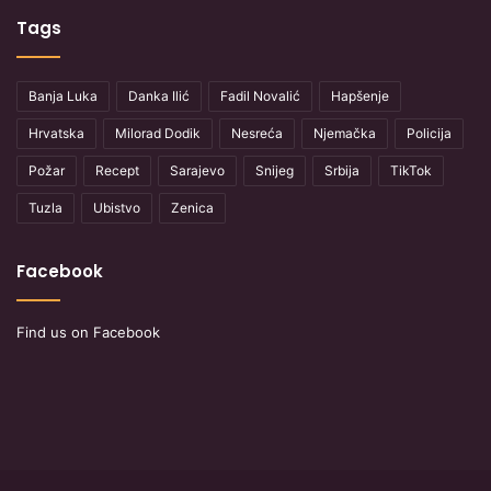
Tags
Banja Luka
Danka Ilić
Fadil Novalić
Hapšenje
Hrvatska
Milorad Dodik
Nesreća
Njemačka
Policija
Požar
Recept
Sarajevo
Snijeg
Srbija
TikTok
Tuzla
Ubistvo
Zenica
Facebook
Find us on Facebook