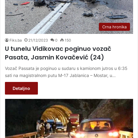
Crna hronika
Fiks.ba
21/12/2023
0
150
U tunelu Vidikovac poginuo vozač
Pasata, Jasmin Kovačević (24)
Vozač Passata je poginuo u sudaru s kamionom jutros u 6:35
sati na magistralnom putu M-17 Jablanica – Mostar, u…
Detaljno