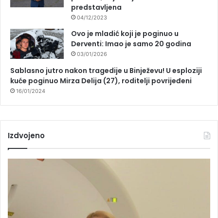
predstavljena
04/12/2023
Ovo je mladić koji je poginuo u
Derventi: Imao je samo 20 godina
03/01/2026
Sablasno jutro nakon tragedije u Binježevu! U esploziji
kuće poginuo Mirza Delija (27), roditelji povrijeđeni
16/01/2024
Izdvojeno