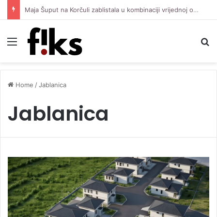
Maja Šuput na Korčuli zablistala u kombinaciji vrijednoj oko 3.500 eura
Menu
S
Home
/
Jablanica
Jablanica