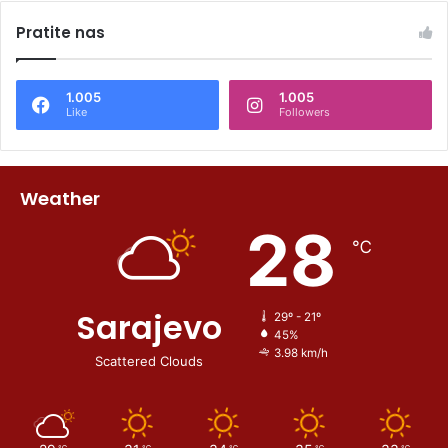
Pratite nas
1.005
1.005
Like
Followers
Weather
28
℃
Sarajevo
29º - 21º
45%
3.98 km/h
Scattered Clouds
℃
℃
℃
℃
℃