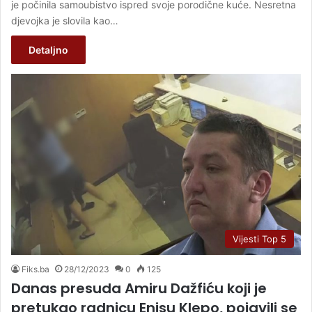
je počinila samoubistvo ispred svoje porodične kuće. Nesretna
djevojka je slovila kao…
Detaljno
Vijesti Top 5
Fiks.ba
28/12/2023
0
125
Danas presuda Amiru Dažfiću koji je
pretukao radnicu Enisu Klepo, pojavili se