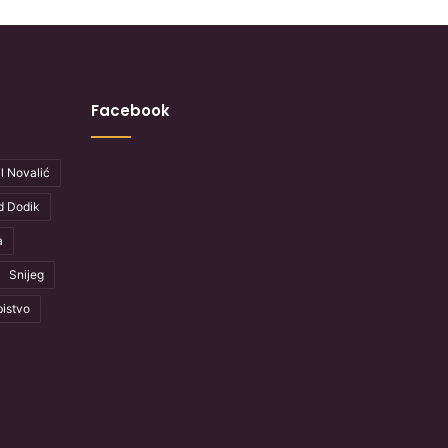
Facebook
l Novalić
d Dodik
a
Snijeg
istvo