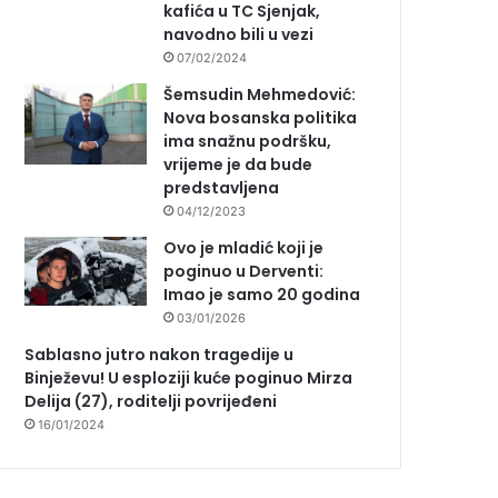
kafića u TC Sjenjak,
navodno bili u vezi
07/02/2024
Šemsudin Mehmedović:
Nova bosanska politika
ima snažnu podršku,
vrijeme je da bude
predstavljena
04/12/2023
Ovo je mladić koji je
poginuo u Derventi:
Imao je samo 20 godina
03/01/2026
Sablasno jutro nakon tragedije u
Binježevu! U esploziji kuće poginuo Mirza
Delija (27), roditelji povrijeđeni
16/01/2024