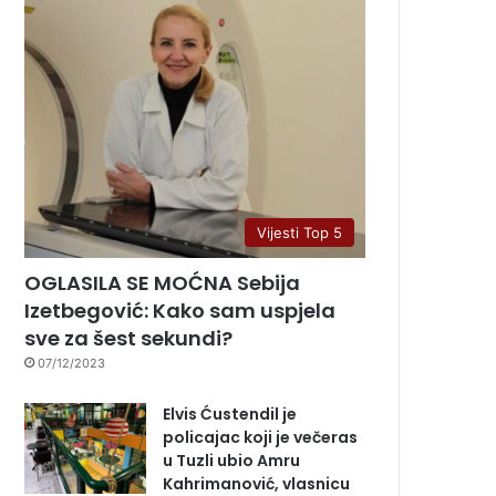
Vijesti Top 5
OGLASILA SE MOĆNA Sebija
Izetbegović: Kako sam uspjela
sve za šest sekundi?
07/12/2023
Elvis Ćustendil je
policajac koji je večeras
u Tuzli ubio Amru
Kahrimanović, vlasnicu