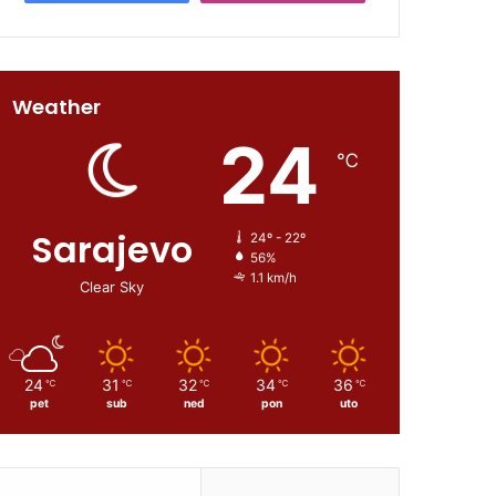
Weather
24
℃
Sarajevo
24º - 22º
56%
1.1 km/h
Clear Sky
24
31
32
34
36
℃
℃
℃
℃
℃
pet
sub
ned
pon
uto