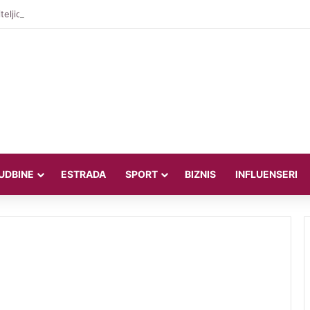
teljica Valentina Miletić koju porede s Dilettom Leotom oduševila poziraju
UDBINE
ESTRADA
SPORT
BIZNIS
INFLUENSERI