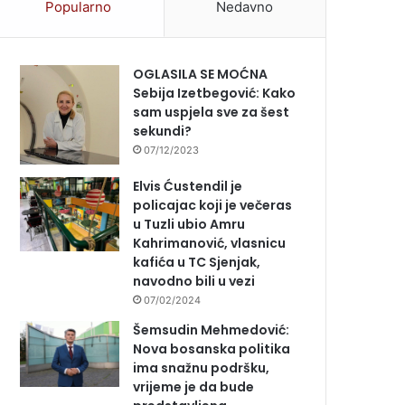
Popularno
Nedavno
OGLASILA SE MOĆNA
Sebija Izetbegović: Kako
sam uspjela sve za šest
sekundi?
07/12/2023
Elvis Ćustendil je
policajac koji je večeras
u Tuzli ubio Amru
Kahrimanović, vlasnicu
kafića u TC Sjenjak,
navodno bili u vezi
07/02/2024
Šemsudin Mehmedović:
Nova bosanska politika
ima snažnu podršku,
vrijeme je da bude