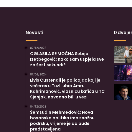
Novosti
Izdvoje
07/12/2023
OGLASILA SE MOĆNA Sebija
Izetbegović: Kako sam uspjela sve
za šest sekundi?
07/02/2024
Elvis Ćustendil je policajac koji je
večeras u Tuzli ubio Amru
Kahrimanović, vlasnicu kafića u TC
Sjenjak, navodno bili u vezi
04/12/2023
Šemsudin Mehmedović: Nova
bosanska politika ima snažnu
podršku, vrijeme je da bude
predstavljena