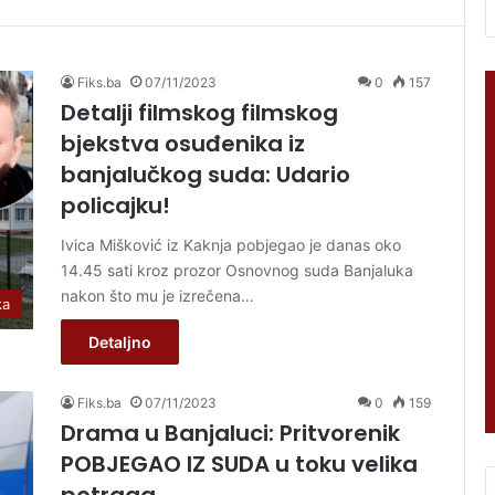
Fiks.ba
07/11/2023
0
157
Detalji filmskog filmskog
bjekstva osuđenika iz
banjalučkog suda: Udario
policajku!
Ivica Mišković iz Kaknja pobjegao je danas oko
14.45 sati kroz prozor Osnovnog suda Banjaluka
nakon što mu je izrečena…
ka
Detaljno
Fiks.ba
07/11/2023
0
159
Drama u Banjaluci: Pritvorenik
POBJEGAO IZ SUDA u toku velika
potraga