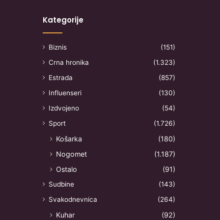
Kategorije
Biznis
(151)
Crna hronika
(1.323)
Estrada
(857)
Influenseri
(130)
Izdvojeno
(54)
Sport
(1.726)
Košarka
(180)
Nogomet
(1.187)
Ostalo
(91)
Sudbine
(143)
Svakodnevnica
(264)
Kuhar
(92)