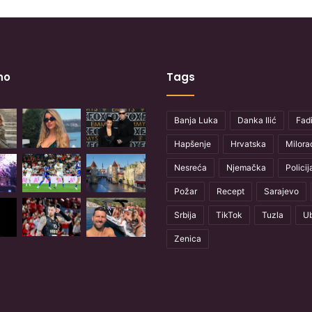
no
Tags
Banja Luka
Danka Ilić
Fadi
Hapšenje
Hrvatska
Milora
Nesreća
Njemačka
Policij
Požar
Recept
Sarajevo
Srbija
TikTok
Tuzla
Ub
Zenica