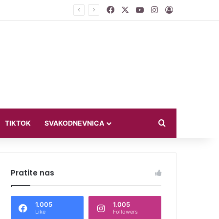
Facebook
X
YouTube
Instagram
Log In
ći u bikiniju
Search for
TIKTOK
SVAKODNEVNICA
Pratite nas
1.005
1.005
Like
Followers