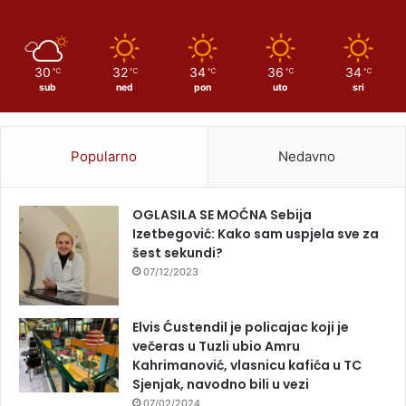
30
32
34
36
34
℃
℃
℃
℃
℃
sub
ned
pon
uto
sri
Popularno
Nedavno
OGLASILA SE MOĆNA Sebija
Izetbegović: Kako sam uspjela sve za
šest sekundi?
07/12/2023
Elvis Ćustendil je policajac koji je
večeras u Tuzli ubio Amru
Kahrimanović, vlasnicu kafića u TC
Sjenjak, navodno bili u vezi
07/02/2024