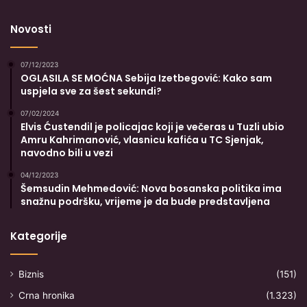
Novosti
07/12/2023
OGLASILA SE MOĆNA Sebija Izetbegović: Kako sam
uspjela sve za šest sekundi?
07/02/2024
Elvis Ćustendil je policajac koji je večeras u Tuzli ubio
Amru Kahrimanović, vlasnicu kafića u TC Sjenjak,
navodno bili u vezi
04/12/2023
Šemsudin Mehmedović: Nova bosanska politika ima
snažnu podršku, vrijeme je da bude predstavljena
Kategorije
Biznis
(151)
Crna hronika
(1.323)