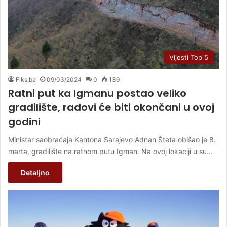
Vijesti Top 5
Fiks.ba
09/03/2024
0
139
Ratni put ka Igmanu postao veliko
gradilište, radovi će biti okončani u ovoj
godini
Ministar saobraćaja Kantona Sarajevo Adnan Šteta obišao je 8.
marta, gradilište na ratnom putu Igman. Na ovoj lokaciji u su…
Detaljno