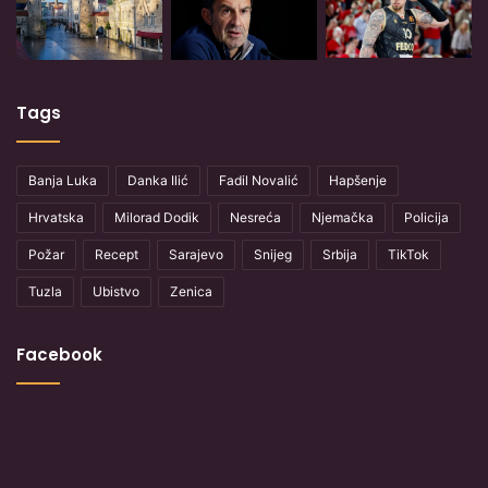
Tags
Banja Luka
Danka Ilić
Fadil Novalić
Hapšenje
Hrvatska
Milorad Dodik
Nesreća
Njemačka
Policija
Požar
Recept
Sarajevo
Snijeg
Srbija
TikTok
Tuzla
Ubistvo
Zenica
Facebook