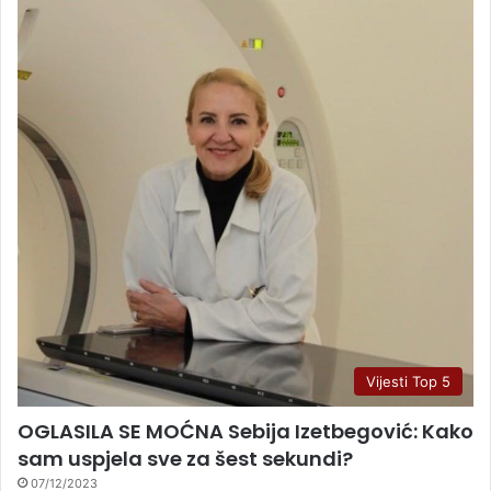
Vijesti Top 5
OGLASILA SE MOĆNA Sebija Izetbegović: Kako
sam uspjela sve za šest sekundi?
07/12/2023