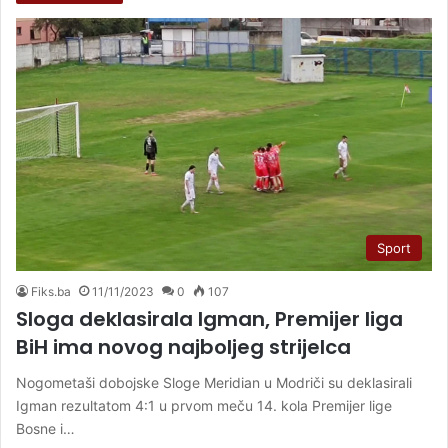
Sport
Fiks.ba
11/11/2023
0
107
Sloga deklasirala Igman, Premijer liga
BiH ima novog najboljeg strijelca
Nogometaši dobojske Sloge Meridian u Modriči su deklasirali
Igman rezultatom 4:1 u prvom meču 14. kola Premijer lige
Bosne i…