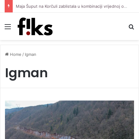
Maja Šuput na Korčuli zablistala u kombinaciji vrijednoj oko 3.500 eura
Menu
S
Home
/
Igman
Igman