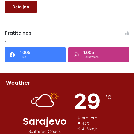
Detaljno
Pratite nas
1.005
1.005
Like
Followers
Weather
29
℃
Sarajevo
30º - 20º
42%
4.15 km/h
Scattered Clouds