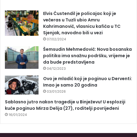
Elvis Ćustendil je policajac koji je
večeras u Tuzli ubio Amru
Kahrimanović, vlasnicu kafića u TC
Sjenjak, navodno bili u vezi
07/02/2024
Šemsudin Mehmedović: Nova bosanska
politika ima snažnu podršku, vrijeme je
da bude predstavljena
04/12/2023
Ovo je mladić koji je poginuo u Derventi:
Imao je samo 20 godina
03/01/2026
Sablasno jutro nakon tragedije u Binježevu! U esploziji
kuće poginuo Mirza Delija (27), roditelji povrijeđeni
16/01/2024