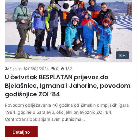
BiH
Fiks.ba
06/02/2024
0
132
U četvrtak BESPLATAN prijevoz do
Bjelašnice, Igmana i Jahorine, povodom
godišnjice ZOI ‘84
Povodom obilježavanja 40 godina od Zimskih olimpijskih igara
1984. godine u Sarajevu, oficijelni prijevoznik ZOI ‘84,
Centrotrans poklanjam svim putnicima…
Detaljno