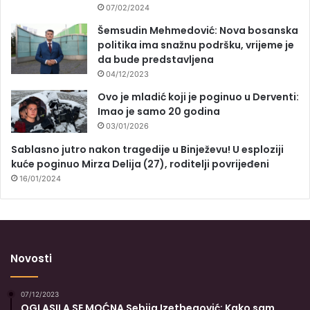
07/02/2024
Šemsudin Mehmedović: Nova bosanska
politika ima snažnu podršku, vrijeme je
da bude predstavljena
04/12/2023
Ovo je mladić koji je poginuo u Derventi:
Imao je samo 20 godina
03/01/2026
Sablasno jutro nakon tragedije u Binježevu! U esploziji
kuće poginuo Mirza Delija (27), roditelji povrijeđeni
16/01/2024
Novosti
07/12/2023
OGLASILA SE MOĆNA Sebija Izetbegović: Kako sam