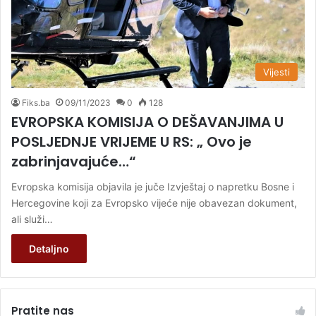
Vijesti
Fiks.ba
09/11/2023
0
128
EVROPSKA KOMISIJA O DEŠAVANJIMA U
POSLJEDNJE VRIJEME U RS: „ Ovo je
zabrinjavajuće…“
Evropska komisija objavila je juče Izvještaj o napretku Bosne i
Hercegovine koji za Evropsko vijeće nije obavezan dokument,
ali služi…
Detaljno
Pratite nas