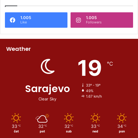
1.005
1.005
Like
Followers
Weather
19
℃
Sarajevo
33º - 19º
49%
1.67 km/h
Clear Sky
33
32
32
33
34
℃
℃
℃
℃
℃
čet
pet
sub
ned
pon