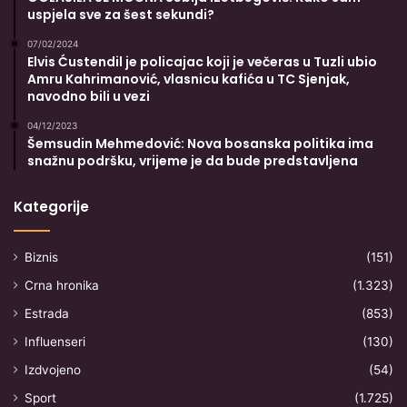
uspjela sve za šest sekundi?
07/02/2024
Elvis Ćustendil je policajac koji je večeras u Tuzli ubio
Amru Kahrimanović, vlasnicu kafića u TC Sjenjak,
navodno bili u vezi
04/12/2023
Šemsudin Mehmedović: Nova bosanska politika ima
snažnu podršku, vrijeme je da bude predstavljena
Kategorije
Biznis
(151)
Crna hronika
(1.323)
Estrada
(853)
Influenseri
(130)
Izdvojeno
(54)
Sport
(1.725)