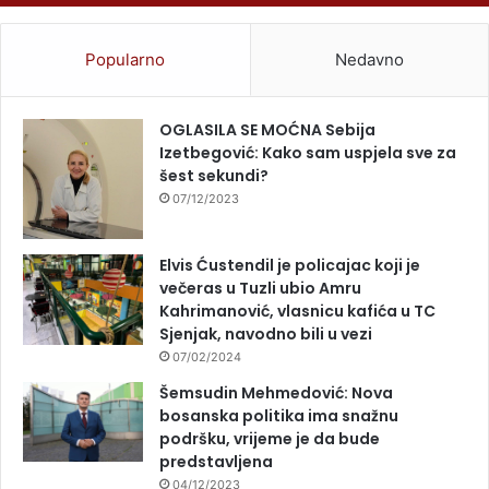
Popularno
Nedavno
OGLASILA SE MOĆNA Sebija
Izetbegović: Kako sam uspjela sve za
šest sekundi?
07/12/2023
Elvis Ćustendil je policajac koji je
večeras u Tuzli ubio Amru
Kahrimanović, vlasnicu kafića u TC
Sjenjak, navodno bili u vezi
07/02/2024
Šemsudin Mehmedović: Nova
bosanska politika ima snažnu
podršku, vrijeme je da bude
predstavljena
04/12/2023