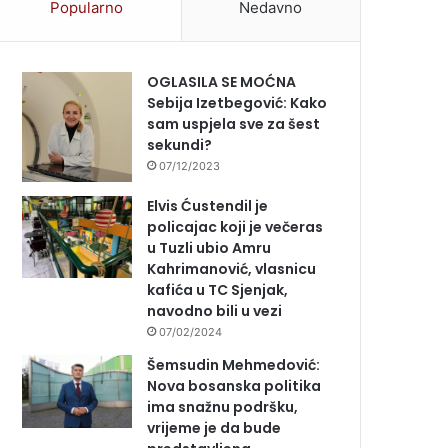
Popularno
Nedavno
OGLASILA SE MOĆNA
Sebija Izetbegović: Kako
sam uspjela sve za šest
sekundi?
07/12/2023
Elvis Ćustendil je
policajac koji je večeras
u Tuzli ubio Amru
Kahrimanović, vlasnicu
kafića u TC Sjenjak,
navodno bili u vezi
07/02/2024
Šemsudin Mehmedović:
Nova bosanska politika
ima snažnu podršku,
vrijeme je da bude