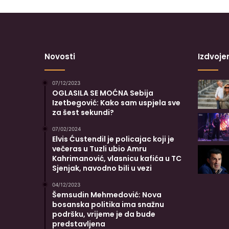
Novosti
Izdvoje
07/12/2023
OGLASILA SE MOĆNA Sebija
Izetbegović: Kako sam uspjela sve
za šest sekundi?
07/02/2024
Elvis Ćustendil je policajac koji je
večeras u Tuzli ubio Amru
Kahrimanović, vlasnicu kafića u TC
Sjenjak, navodno bili u vezi
04/12/2023
Šemsudin Mehmedović: Nova
bosanska politika ima snažnu
podršku, vrijeme je da bude
predstavljena