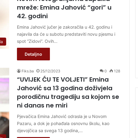
mreže: Emina Jahović “gori” u
42. godini
Emina Jahović jučer je zakoračila u 42. godinu i
najavila da će u subotu predstaviti novu pjesmu i
spot “Zidovi”. Ovih…
da
Detaljno
Fiks.ba
25/12/2023
0
128
“UVIJEK ĆU TE VOLJETI” Emina
Jahović sa 13 godina doživjela
porodičnu tragediju sa kojom se
ni danas ne miri
Pjevačica Emina Jahović odrasla je u Novom
Pazaru, a dok je pohađala osnovnu školu, kao
djevojčica sa svega 13 godina,…