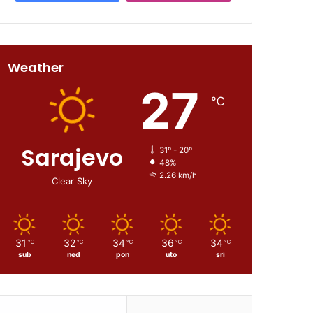
Weather
27
℃
Sarajevo
31º - 20º
48%
2.26 km/h
Clear Sky
31
32
34
36
34
℃
℃
℃
℃
℃
sub
ned
pon
uto
sri