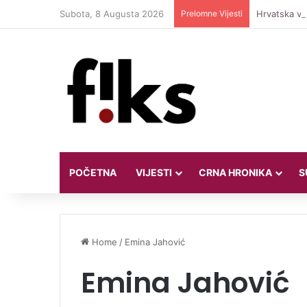
Subota, 8 Augusta 2026
Prelomne Vijesti
Hrvatska vod
POČETNA
VIJESTI
CRNA HRONIKA
S
Home
/
Emina Jahović
Emina Jahović