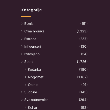
Kategorije
Biznis
(151)
Crna hronika
(1.323)
Estrada
(857)
Influenseri
(130)
Izdvojeno
(54)
Sport
(1.726)
Košarka
(180)
Nogomet
(1.187)
Ostalo
(91)
Sudbine
(143)
Svakodnevnica
(264)
Kuhar
(92)