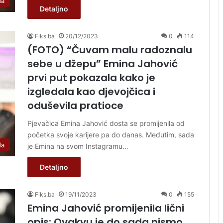
da
Detaljno
Fiks.ba
20/12/2023
0
114
(FOTO) “Čuvam malu radoznalu
sebe u džepu” Emina Jahović
prvi put pokazala kako je
izgledala kao djevojčica i
oduševila pratioce
Pjevačica Emina Jahović dosta se promijenila od
početka svoje karijere pa do danas. Međutim, sada
da
je Emina na svom Instagramu…
Detaljno
Fiks.ba
19/11/2023
0
155
Emina Jahović promijenila lični
opis: Ovakvu je do sada nismo