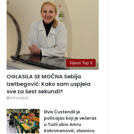
Vijesti Top 5
OGLASILA SE MOĆNA Sebija
Izetbegović: Kako sam uspjela
sve za šest sekundi?
07/12/2023
Elvis Ćustendil je
policajac koji je večeras
u Tuzli ubio Amru
Kahrimanović, vlasnicu