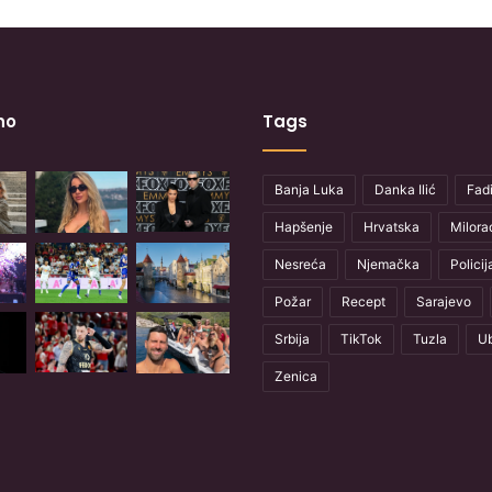
no
Tags
Banja Luka
Danka Ilić
Fadi
Hapšenje
Hrvatska
Milora
Nesreća
Njemačka
Policij
Požar
Recept
Sarajevo
Srbija
TikTok
Tuzla
Ub
Zenica