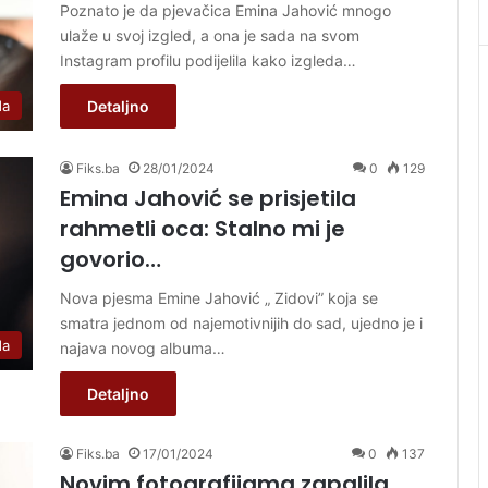
Poznato je da pjevačica Emina Jahović mnogo
ulaže u svoj izgled, a ona je sada na svom
Instagram profilu podijelila kako izgleda…
da
Detaljno
Fiks.ba
28/01/2024
0
129
Emina Jahović se prisjetila
rahmetli oca: Stalno mi je
govorio…
Nova pjesma Emine Jahović „ Zidovi” koja se
smatra jednom od najemotivnijih do sad, ujedno je i
da
najava novog albuma…
Detaljno
Fiks.ba
17/01/2024
0
137
Novim fotografijama zapalila