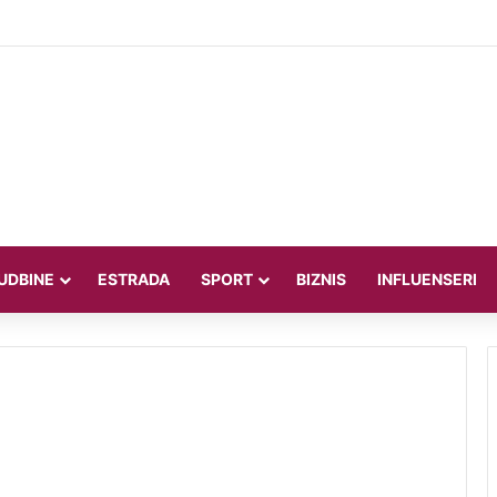
iteljica Valentina Miletić koju porede s Dilettom Leotom oduševila pozira
UDBINE
ESTRADA
SPORT
BIZNIS
INFLUENSERI