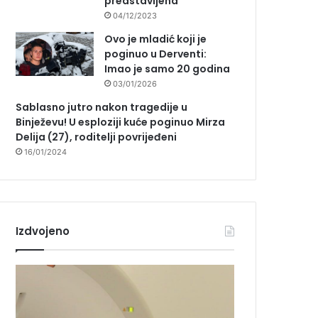
predstavljena
04/12/2023
Ovo je mladić koji je
poginuo u Derventi:
Imao je samo 20 godina
03/01/2026
Sablasno jutro nakon tragedije u
Binježevu! U esploziji kuće poginuo Mirza
Delija (27), roditelji povrijeđeni
16/01/2024
Izdvojeno