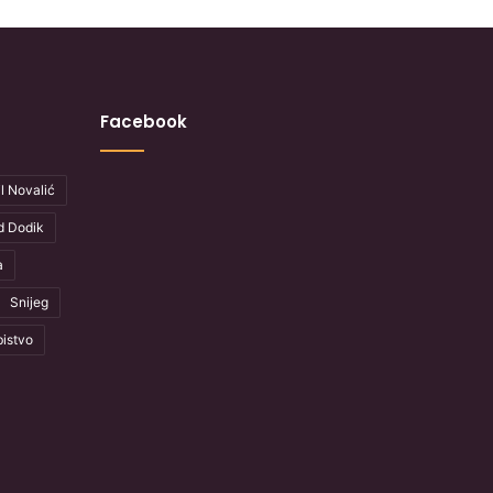
Facebook
l Novalić
d Dodik
a
Snijeg
istvo