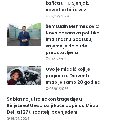
kafića u TC Sjenjak,
navodno bili u vezi
07/02/2024
Šemsudin Mehmedović:
Nova bosanska politika
ima snažnu podršku,
vrijeme je da bude
predstavljena
04/12/2023
Ovo je mladić koji je
poginuo u Derventi:
Imao je samo 20 godina
03/01/2026
Sablasno jutro nakon tragedije u
Binježevu! U esploziji kuće poginuo Mirza
Delija (27), roditelji povrijeđeni
16/01/2024