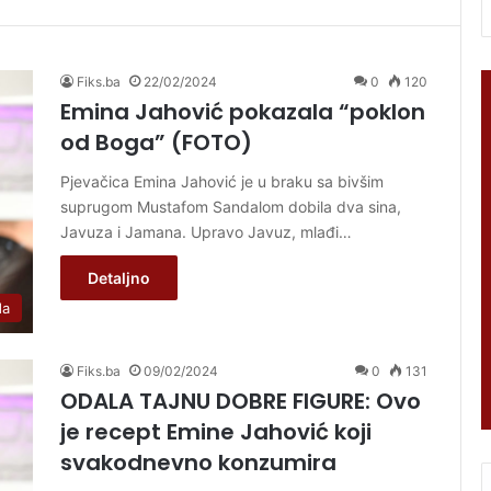
Fiks.ba
22/02/2024
0
120
Emina Jahović pokazala “poklon
od Boga” (FOTO)
Pjevačica ​Emina Jahović je u braku sa bivšim
suprugom Mustafom Sandalom dobila dva sina,
Javuza i Jamana. Upravo Javuz, mlađi…
Detaljno
da
Fiks.ba
09/02/2024
0
131
ODALA TAJNU DOBRE FIGURE: Ovo
je recept Emine Jahović koji
svakodnevno konzumira