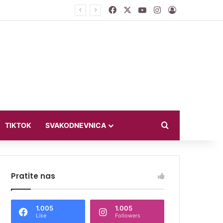
Facebook
X
YouTube
Instagram
Log In
jući u bikiniju
Search for
TIKTOK
SVAKODNEVNICA
Pratite nas
1.005
1.005
Like
Followers