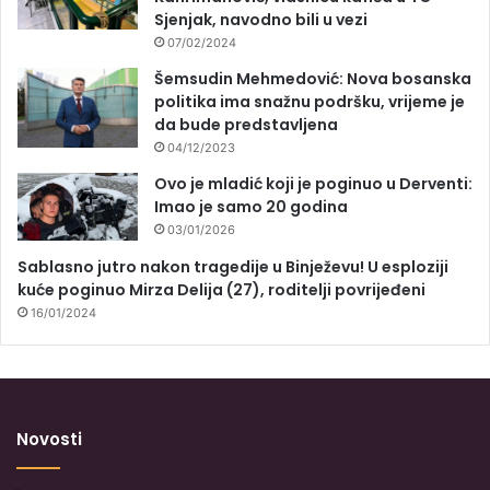
Sjenjak, navodno bili u vezi
07/02/2024
Šemsudin Mehmedović: Nova bosanska
politika ima snažnu podršku, vrijeme je
da bude predstavljena
04/12/2023
Ovo je mladić koji je poginuo u Derventi:
Imao je samo 20 godina
03/01/2026
Sablasno jutro nakon tragedije u Binježevu! U esploziji
kuće poginuo Mirza Delija (27), roditelji povrijeđeni
16/01/2024
Novosti