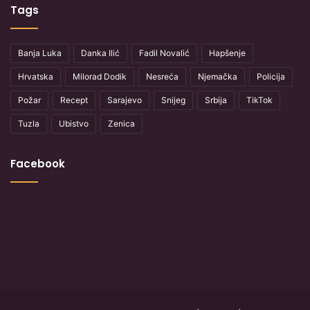
Tags
Banja Luka
Danka Ilić
Fadil Novalić
Hapšenje
Hrvatska
Milorad Dodik
Nesreća
Njemačka
Policija
Požar
Recept
Sarajevo
Snijeg
Srbija
TikTok
Tuzla
Ubistvo
Zenica
Facebook