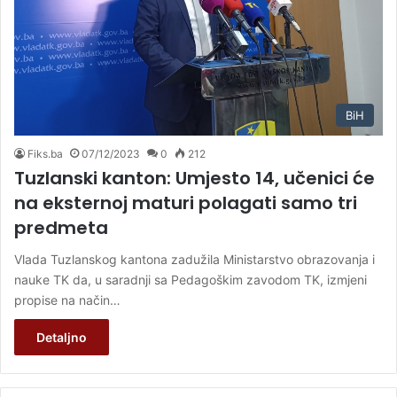
BiH
Fiks.ba
07/12/2023
0
212
Tuzlanski kanton: Umjesto 14, učenici će
na eksternoj maturi polagati samo tri
predmeta
Vlada Tuzlanskog kantona zadužila Ministarstvo obrazovanja i
nauke TK da, u saradnji sa Pedagoškim zavodom TK, izmjeni
propise na način…
Detaljno