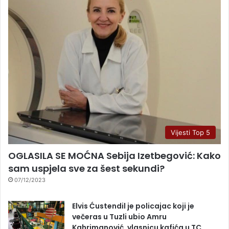
Vijesti Top 5
OGLASILA SE MOĆNA Sebija Izetbegović: Kako
sam uspjela sve za šest sekundi?
07/12/2023
Elvis Ćustendil je policajac koji je
večeras u Tuzli ubio Amru
Kahrimanović, vlasnicu kafića u TC