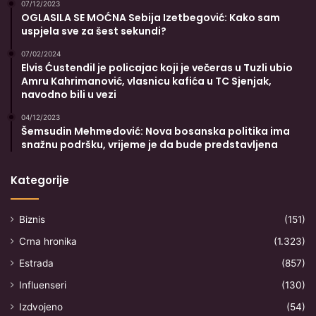
07/12/2023
OGLASILA SE MOĆNA Sebija Izetbegović: Kako sam
uspjela sve za šest sekundi?
07/02/2024
Elvis Ćustendil je policajac koji je večeras u Tuzli ubio
Amru Kahrimanović, vlasnicu kafića u TC Sjenjak,
navodno bili u vezi
04/12/2023
Šemsudin Mehmedović: Nova bosanska politika ima
snažnu podršku, vrijeme je da bude predstavljena
Kategorije
Biznis
(151)
Crna hronika
(1.323)
Estrada
(857)
Influenseri
(130)
Izdvojeno
(54)