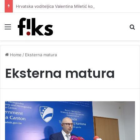
Hrvatska voditeljica Valentina Miletić koju porede s Dilettom Leotom oduševila pozirajući u bikiniju
Menu
S
Home
/
Eksterna matura
Eksterna matura