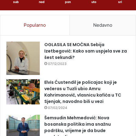
sub
ned
pon
uto
sri
Popularno
Nedavno
OGLASILA SE MOĆNA Sebija
Izetbegović: Kako sam uspjela sve za
šest sekundi?
07/12/2023
Elvis Ćustendil je policajac koji je
večeras u Tuzli ubio Amru
Kahrimanović, vlasnicu kafića u TC
Sjenjak, navodno bili u vezi
07/02/2024
Šemsudin Mehmedović: Nova
bosanska politika ima snažnu
podršku, vrijeme je da bude