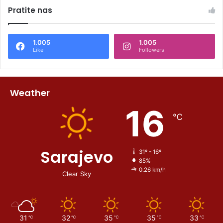
Pratite nas
1.005
1.005
Like
Followers
Weather
16
℃
Sarajevo
31º - 16º
85%
0.26 km/h
Clear Sky
31
32
35
35
33
℃
℃
℃
℃
℃