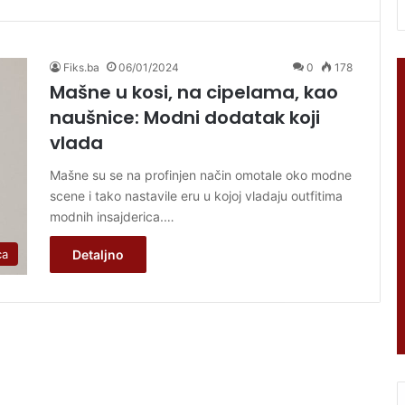
Fiks.ba
06/01/2024
0
178
Mašne u kosi, na cipelama, kao
naušnice: Modni dodatak koji
vlada
Mašne su se na profinjen način omotale oko modne
scene i tako nastavile eru u kojoj vladaju outfitima
modnih insajderica.…
Detaljno
ca