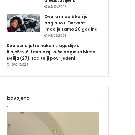
predstavljena
04/12/2023
Ovo je mladić koji je
poginuo u Derventi:
Imao je samo 20 godina
03/01/2026
Sablasno jutro nakon tragedije u
Binježevu! U esploziji kuće poginuo Mirza
Delija (27), roditelji povrijeđeni
16/01/2024
Izdvojeno