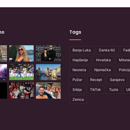
no
Tags
Banja Luka
Danka Ilić
Fadi
Hapšenje
Hrvatska
Milora
Nesreća
Njemačka
Policij
Požar
Recept
Sarajevo
Srbija
TikTok
Tuzla
Ub
Zenica