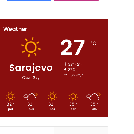
Weather
27
℃
Sarajevo
32º - 21º
37%
1.36 km/h
Clear Sky
32
32
32
35
35
℃
℃
℃
℃
℃
pet
sub
ned
pon
uto