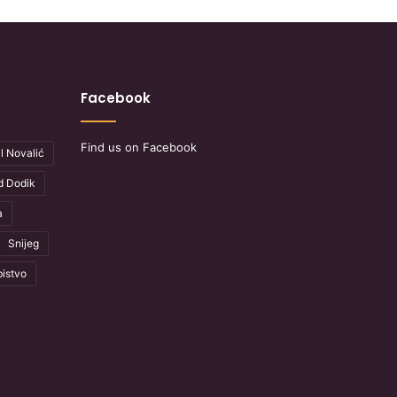
Facebook
Find us on Facebook
l Novalić
d Dodik
a
Snijeg
istvo