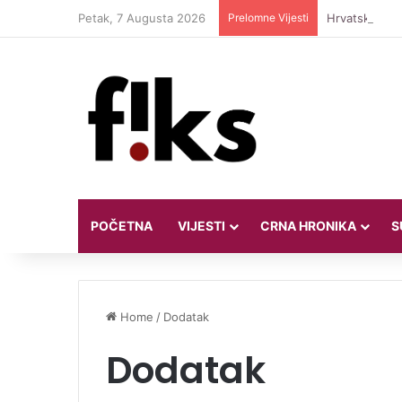
Petak, 7 Augusta 2026
Prelomne Vijesti
Hrvatska vodi
POČETNA
VIJESTI
CRNA HRONIKA
S
Home
/
Dodatak
Dodatak