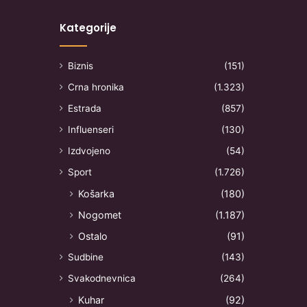
Kategorije
Biznis
(151)
Crna hronika
(1.323)
Estrada
(857)
Influenseri
(130)
Izdvojeno
(54)
Sport
(1.726)
Košarka
(180)
Nogomet
(1.187)
Ostalo
(91)
Sudbine
(143)
Svakodnevnica
(264)
Kuhar
(92)