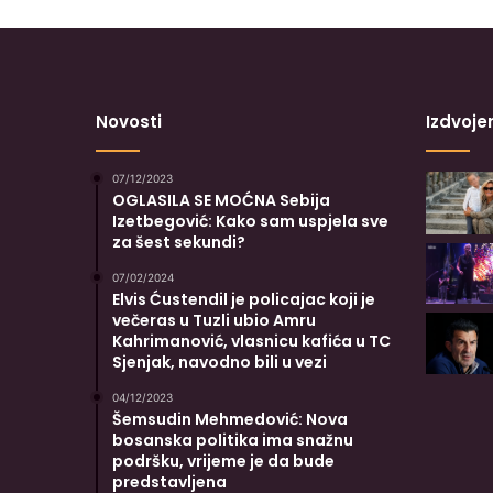
Novosti
Izdvoje
07/12/2023
OGLASILA SE MOĆNA Sebija
Izetbegović: Kako sam uspjela sve
za šest sekundi?
07/02/2024
Elvis Ćustendil je policajac koji je
večeras u Tuzli ubio Amru
Kahrimanović, vlasnicu kafića u TC
Sjenjak, navodno bili u vezi
04/12/2023
Šemsudin Mehmedović: Nova
bosanska politika ima snažnu
podršku, vrijeme je da bude
predstavljena