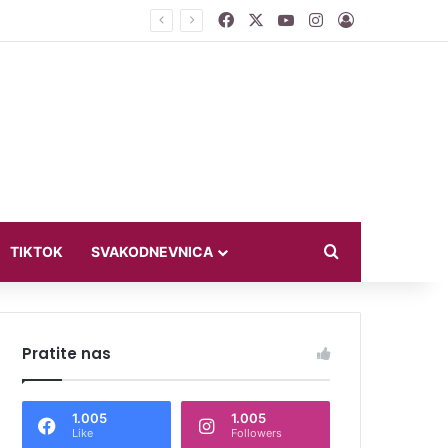
Facebook
X
YouTube
Instagram
Log In
ći u bikiniju
Search for
TIKTOK
SVAKODNEVNICA
Pratite nas
1.005
1.005
Like
Followers