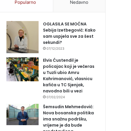
Popularno
Nedavno
OGLASILA SE MOĆNA
Sebija Izetbegović: Kako
sam uspjela sve za šest
sekundi?
07/12/2023
Elvis Ćustendil je
policajac koji je večeras
u Tuzli ubio Amru
Kahrimanović, vlasnicu
kafića u TC Sjenjak,
navodno bili u vezi
07/02/2024
Šemsudin Mehmedović:
Nova bosanska politika
ima snažnu podršku,
vrijeme je da bude