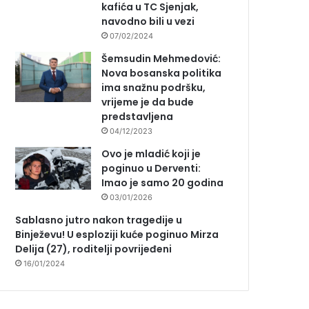
kafića u TC Sjenjak,
navodno bili u vezi
07/02/2024
Šemsudin Mehmedović:
Nova bosanska politika
ima snažnu podršku,
vrijeme je da bude
predstavljena
04/12/2023
Ovo je mladić koji je
poginuo u Derventi:
Imao je samo 20 godina
03/01/2026
Sablasno jutro nakon tragedije u
Binježevu! U esploziji kuće poginuo Mirza
Delija (27), roditelji povrijeđeni
16/01/2024