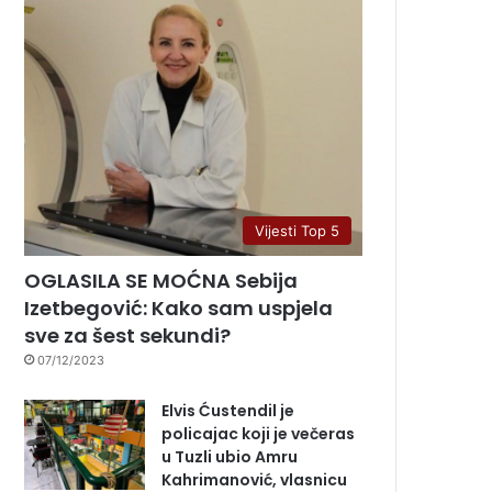
Vijesti Top 5
OGLASILA SE MOĆNA Sebija
Izetbegović: Kako sam uspjela
sve za šest sekundi?
07/12/2023
Elvis Ćustendil je
policajac koji je večeras
u Tuzli ubio Amru
Kahrimanović, vlasnicu