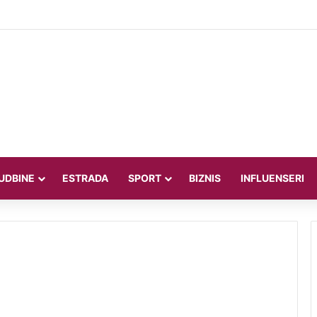
teljica Valentina Miletić koju porede s Dilettom Leotom oduševila poziraju
UDBINE
ESTRADA
SPORT
BIZNIS
INFLUENSERI