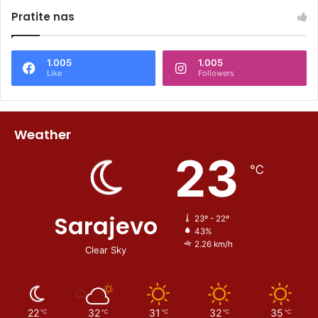
Pratite nas
1.005
1.005
Like
Followers
Weather
23
℃
Sarajevo
23º - 22º
43%
2.26 km/h
Clear Sky
22
32
31
32
35
℃
℃
℃
℃
℃