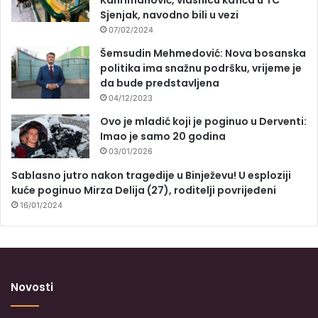
Kahrimanović, vlasnicu kafića u TC
Sjenjak, navodno bili u vezi
07/02/2024
Šemsudin Mehmedović: Nova bosanska
politika ima snažnu podršku, vrijeme je
da bude predstavljena
04/12/2023
Ovo je mladić koji je poginuo u Derventi:
Imao je samo 20 godina
03/01/2026
Sablasno jutro nakon tragedije u Binježevu! U esploziji
kuće poginuo Mirza Delija (27), roditelji povrijeđeni
16/01/2024
Novosti