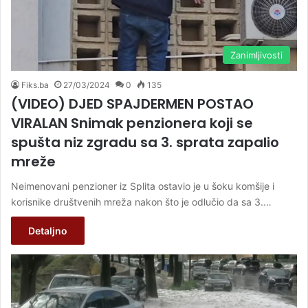
Zanimljivosti
Fiks.ba
27/03/2024
0
135
(VIDEO) DJED SPAJDERMEN POSTAO
VIRALAN Snimak penzionera koji se
spušta niz zgradu sa 3. sprata zapalio
mreže
Neimenovani penzioner iz Splita ostavio je u šoku komšije i
korisnike društvenih mreža nakon što je odlučio da sa 3.…
Detaljno