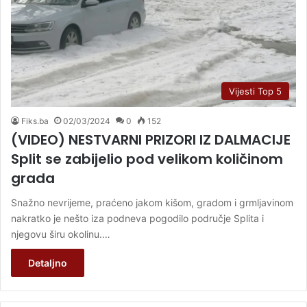
Vijesti Top 5
Fiks.ba
02/03/2024
0
152
(VIDEO) NESTVARNI PRIZORI IZ DALMACIJE
Split se zabijelio pod velikom količinom
grada
Snažno nevrijeme, praćeno jakom kišom, gradom i grmljavinom
nakratko je nešto iza podneva pogodilo područje Splita i
njegovu širu okolinu.…
Detaljno