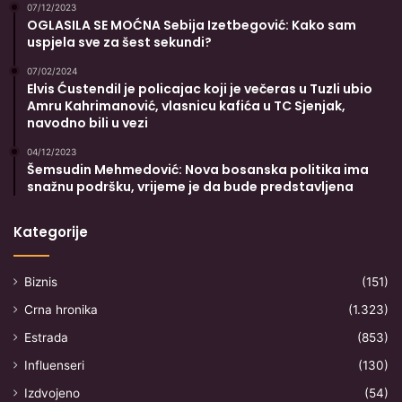
07/12/2023
OGLASILA SE MOĆNA Sebija Izetbegović: Kako sam
uspjela sve za šest sekundi?
07/02/2024
Elvis Ćustendil je policajac koji je večeras u Tuzli ubio
Amru Kahrimanović, vlasnicu kafića u TC Sjenjak,
navodno bili u vezi
04/12/2023
Šemsudin Mehmedović: Nova bosanska politika ima
snažnu podršku, vrijeme je da bude predstavljena
Kategorije
Biznis
(151)
Crna hronika
(1.323)
Estrada
(853)
Influenseri
(130)
Izdvojeno
(54)