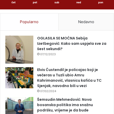
čet
pet
sub
ned
pon
Popularno
Nedavno
OGLASILA SE MOĆNA Sebija
Izetbegović: Kako sam uspjela sve za
šest sekundi?
07/12/2023
Elvis Ćustendil je policajac koji je
večeras u Tuzli ubio Amru
Kahrimanović, vlasnicu kafića u TC
Sjenjak, navodno bili u vezi
07/02/2024
Šemsudin Mehmedović: Nova
bosanska politika ima snažnu
podršku, vrijeme je da bude