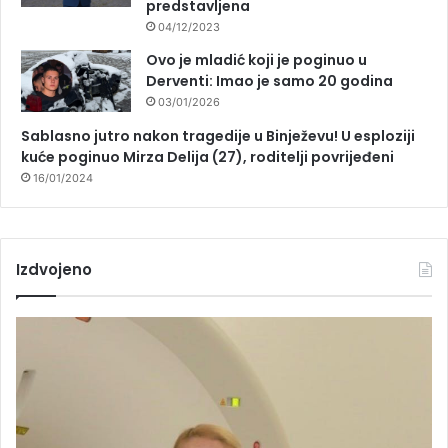
predstavljena
04/12/2023
Ovo je mladić koji je poginuo u
Derventi: Imao je samo 20 godina
03/01/2026
Sablasno jutro nakon tragedije u Binježevu! U esploziji
kuće poginuo Mirza Delija (27), roditelji povrijeđeni
16/01/2024
Izdvojeno