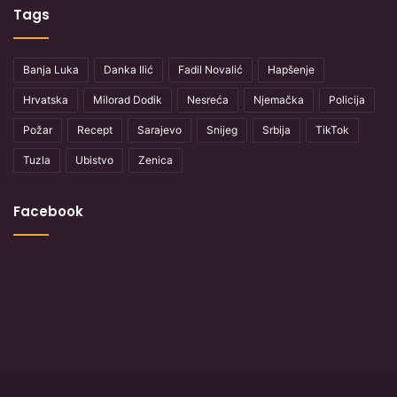
Tags
Banja Luka
Danka Ilić
Fadil Novalić
Hapšenje
Hrvatska
Milorad Dodik
Nesreća
Njemačka
Policija
Požar
Recept
Sarajevo
Snijeg
Srbija
TikTok
Tuzla
Ubistvo
Zenica
Facebook