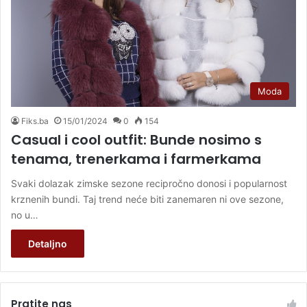
Moda
Fiks.ba
15/01/2024
0
154
Casual i cool outfit: Bunde nosimo s
tenama, trenerkama i farmerkama
Svaki dolazak zimske sezone recipročno donosi i popularnost
krznenih bundi. Taj trend neće biti zanemaren ni ove sezone,
no u…
Detaljno
Pratite nas