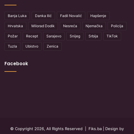
Banja Luka
Danka Ilić
Fadil Novalić
Hapšenje
Hrvatska
Milorad Dodik
Nesreća
Njemačka
Policija
Požar
Recept
Sarajevo
Snijeg
Srbija
TikTok
Tuzla
Ubistvo
Zenica
Facebook
© Copyright 2026, All Rights Reserved |
Fiks.ba
| Design by