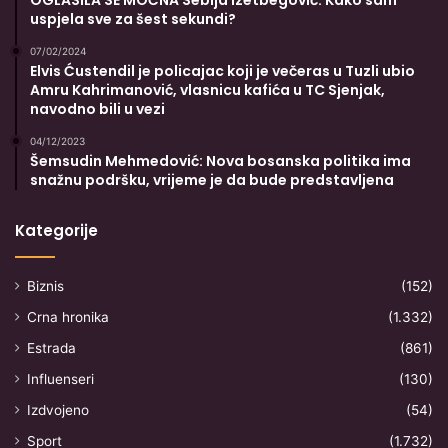
OGLASILA SE MOĆNA Sebija Izetbegović: Kako sam
uspjela sve za šest sekundi?
07/02/2024
Elvis Ćustendil je policajac koji je večeras u Tuzli ubio
Amru Kahrimanović, vlasnicu kafića u TC Sjenjak,
navodno bili u vezi
04/12/2023
Šemsudin Mehmedović: Nova bosanska politika ima
snažnu podršku, vrijeme je da bude predstavljena
Kategorije
Biznis
(152)
Crna hronika
(1.332)
Estrada
(861)
Influenseri
(130)
Izdvojeno
(54)
Sport
(1.732)