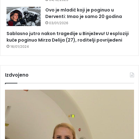
Ovo je mladić koji je poginuo u
Derventi: Imao je samo 20 godina
03/01/2026
Sablasno jutro nakon tragedije u Binježevu! U esploziji
kuće poginuo Mirza Delija (27), roditelji povrijeđeni
16/01/2024
Izdvojeno