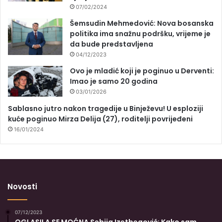
07/02/2024
Šemsudin Mehmedović: Nova bosanska
politika ima snažnu podršku, vrijeme je
da bude predstavljena
04/12/2023
Ovo je mladić koji je poginuo u Derventi:
Imao je samo 20 godina
03/01/2026
Sablasno jutro nakon tragedije u Binježevu! U esploziji
kuće poginuo Mirza Delija (27), roditelji povrijeđeni
16/01/2024
Novosti
07/12/2023