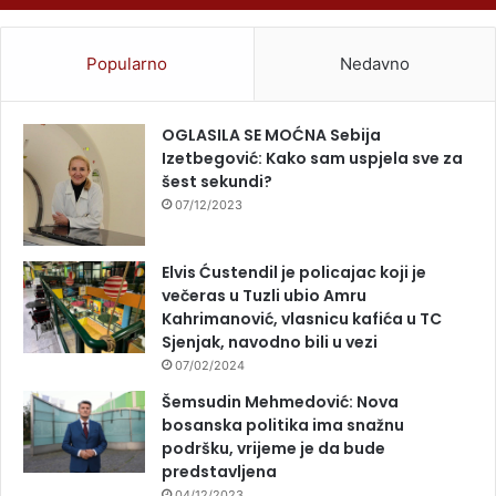
Popularno
Nedavno
OGLASILA SE MOĆNA Sebija
Izetbegović: Kako sam uspjela sve za
šest sekundi?
07/12/2023
Elvis Ćustendil je policajac koji je
večeras u Tuzli ubio Amru
Kahrimanović, vlasnicu kafića u TC
Sjenjak, navodno bili u vezi
07/02/2024
Šemsudin Mehmedović: Nova
bosanska politika ima snažnu
podršku, vrijeme je da bude
predstavljena
04/12/2023