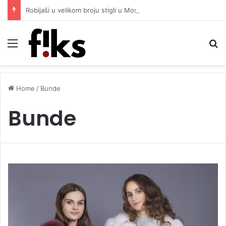
Robijaši u velikom broju stigli u Mostar, nesebično pružaju podršku Čeliku protiv Zrinjskog
Menu
S
Home
/
Bunde
Bunde