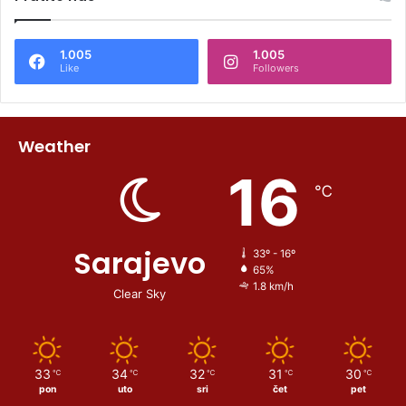
1.005
1.005
Like
Followers
Weather
16
℃
Sarajevo
33º - 16º
65%
1.8 km/h
Clear Sky
33
34
32
31
30
℃
℃
℃
℃
℃
pon
uto
sri
čet
pet