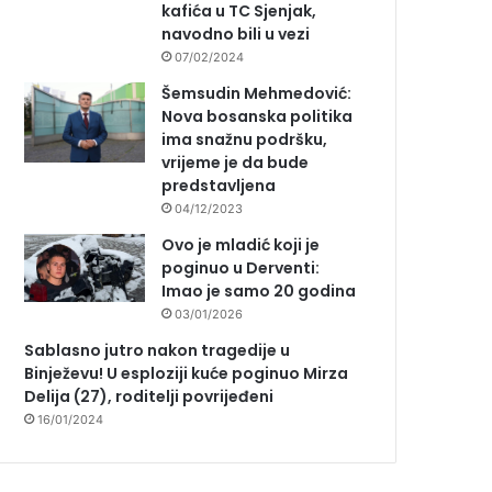
kafića u TC Sjenjak,
navodno bili u vezi
07/02/2024
Šemsudin Mehmedović:
Nova bosanska politika
ima snažnu podršku,
vrijeme je da bude
predstavljena
04/12/2023
Ovo je mladić koji je
poginuo u Derventi:
Imao je samo 20 godina
03/01/2026
Sablasno jutro nakon tragedije u
Binježevu! U esploziji kuće poginuo Mirza
Delija (27), roditelji povrijeđeni
16/01/2024