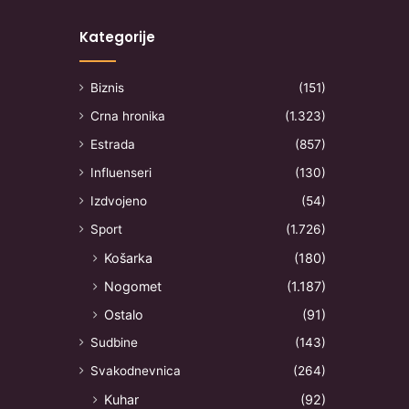
Kategorije
Biznis
(151)
Crna hronika
(1.323)
Estrada
(857)
Influenseri
(130)
Izdvojeno
(54)
Sport
(1.726)
Košarka
(180)
Nogomet
(1.187)
Ostalo
(91)
Sudbine
(143)
Svakodnevnica
(264)
Kuhar
(92)