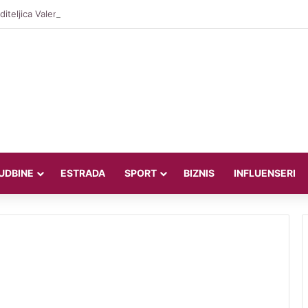
iteljica Valentina Miletić koju porede s Dilettom Leotom oduševila pozira
UDBINE
ESTRADA
SPORT
BIZNIS
INFLUENSERI