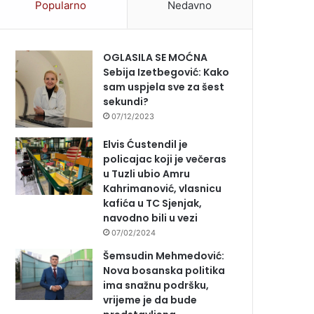
Popularno
Nedavno
OGLASILA SE MOĆNA
Sebija Izetbegović: Kako
sam uspjela sve za šest
sekundi?
07/12/2023
Elvis Ćustendil je
policajac koji je večeras
u Tuzli ubio Amru
Kahrimanović, vlasnicu
kafića u TC Sjenjak,
navodno bili u vezi
07/02/2024
Šemsudin Mehmedović:
Nova bosanska politika
ima snažnu podršku,
vrijeme je da bude