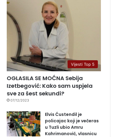
Vijesti Top 5
OGLASILA SE MOĆNA Sebija
Izetbegović: Kako sam uspjela
sve za šest sekundi?
07/12/2023
Elvis Ćustendil je
policajac koji je večeras
u Tuzli ubio Amru
Kahrimanović, vlasnicu