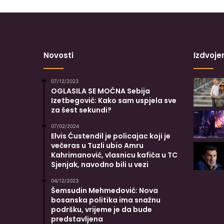
Novosti
Izdvoje
07/12/2023
OGLASILA SE MOĆNA Sebija
Izetbegović: Kako sam uspjela sve
za šest sekundi?
07/02/2024
Elvis Ćustendil je policajac koji je
večeras u Tuzli ubio Amru
Kahrimanović, vlasnicu kafića u TC
Sjenjak, navodno bili u vezi
04/12/2023
Šemsudin Mehmedović: Nova
bosanska politika ima snažnu
podršku, vrijeme je da bude
predstavljena