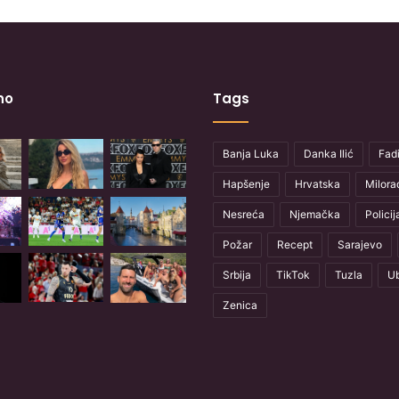
no
Tags
Banja Luka
Danka Ilić
Fadi
Hapšenje
Hrvatska
Milora
Nesreća
Njemačka
Policij
Požar
Recept
Sarajevo
Srbija
TikTok
Tuzla
Ub
Zenica