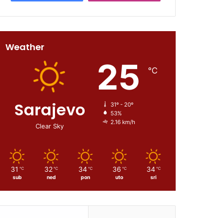
Weather
25
℃
Sarajevo
31º - 20º
53%
2.16 km/h
Clear Sky
31
32
34
36
34
℃
℃
℃
℃
℃
sub
ned
pon
uto
sri