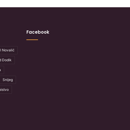
Facebook
l Novalić
d Dodik
a
Snijeg
istvo