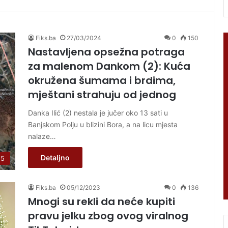
Fiks.ba
27/03/2024
0
150
Nastavljena opsežna potraga
za malenom Dankom (2): Kuća
okružena šumama i brdima,
mještani strahuju od jednog
Danka Ilić (2) nestala je jučer oko 13 sati u
Banjskom Polju u blizini Bora, a na licu mjesta
nalaze…
Detaljno
 5
Fiks.ba
05/12/2023
0
136
Mnogi su rekli da neće kupiti
pravu jelku zbog ovog viralnog