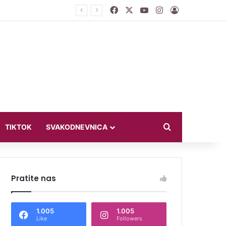
Facebook
X
YouTube
Instagram
Log In
jući u bikiniju
Search for
TIKTOK
SVAKODNEVNICA
Pratite nas
1.005
1.005
Like
Followers