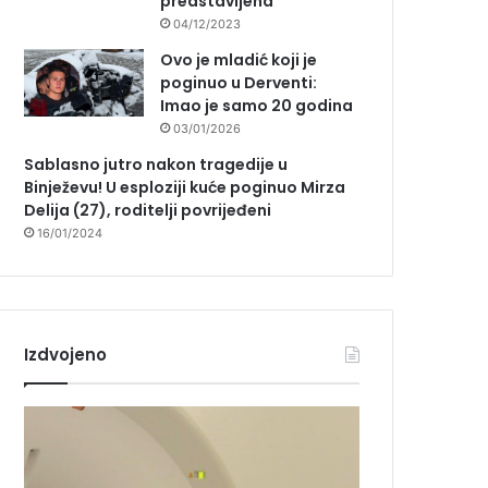
predstavljena
04/12/2023
Ovo je mladić koji je
poginuo u Derventi:
Imao je samo 20 godina
03/01/2026
Sablasno jutro nakon tragedije u
Binježevu! U esploziji kuće poginuo Mirza
Delija (27), roditelji povrijeđeni
16/01/2024
Izdvojeno