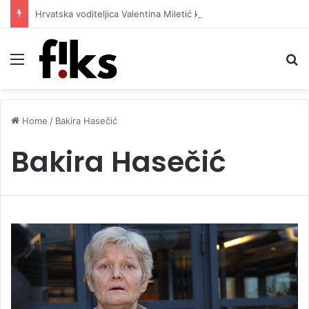
Hrvatska voditeljica Valentina Miletić koju porede s Dilettom Leotom oduševila pozirajući u bikiniju
Menu
S
Home
/
Bakira Hasečić
Bakira Hasečić