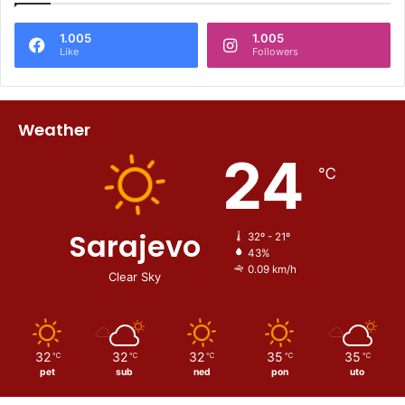
1.005
1.005
Like
Followers
Weather
24
℃
Sarajevo
32º - 21º
43%
0.09 km/h
Clear Sky
32
32
32
35
35
℃
℃
℃
℃
℃
pet
sub
ned
pon
uto