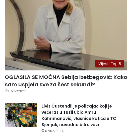
Vijesti Top 5
OGLASILA SE MOĆNA Sebija Izetbegović: Kako
sam uspjela sve za šest sekundi?
07/12/2023
Elvis Ćustendil je policajac koji je
večeras u Tuzli ubio Amru
Kahrimanović, vlasnicu kafića u TC
Sjenjak, navodno bili u vezi
07/02/2024