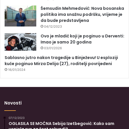
Šemsudin Mehmedović: Nova bosanska
politika ima snažnu podršku, vrijeme je
da bude predstavljena
04/12/2023
Ovo je mladić koji je poginuo u Derventi:
Imao je samo 20 godina
03/01/2026
Sablasno jutro nakon tragedije u Binježevu! U esploziji
kuće poginuo Mirza Delija (27), roditelji povrijeđeni
16/01/2024
Novosti
07/12/2023
OGLASILA SE MOĆNA Sebija Izetbegović: Kako sam