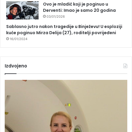
Ovo je mladić koji je poginuo u
Derventi: Imao je samo 20 godina
03/01/2026
Sablasno jutro nakon tragedije u Binježevu! U esploziji
kuće poginuo Mirza Delija (27), roditelji povrijeđeni
16/01/2024
Izdvojeno