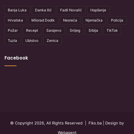
Banja Luka
Danka Ilić
Fadil Novalić
Hapšenje
Hrvatska
Milorad Dodik
Nesreća
Njemačka
Policija
Požar
Recept
Sarajevo
Snijeg
Srbija
TikTok
Tuzla
Ubistvo
Zenica
Facebook
© Copyright 2026, All Rights Reserved |
Fiks.ba
| Design by
Webagent