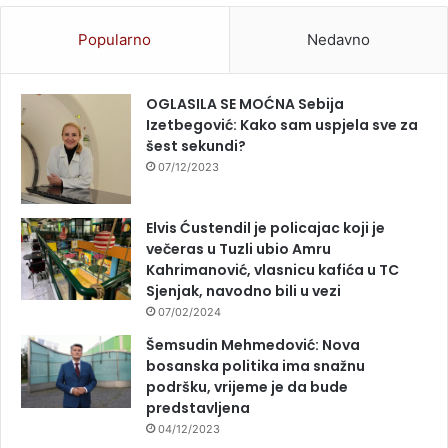
Popularno
Nedavno
OGLASILA SE MOĆNA Sebija
Izetbegović: Kako sam uspjela sve za
šest sekundi?
07/12/2023
Elvis Ćustendil je policajac koji je
večeras u Tuzli ubio Amru
Kahrimanović, vlasnicu kafića u TC
Sjenjak, navodno bili u vezi
07/02/2024
Šemsudin Mehmedović: Nova
bosanska politika ima snažnu
podršku, vrijeme je da bude
predstavljena
04/12/2023