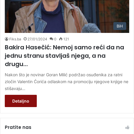
BiH
Fiks.ba
27/01/2024
0
121
Bakira Hasečić: Nemoj samo reći da na
jednu stranu stavljaš njega, a na
drugu…
Nakon što je novinar Goran Milić podržao osuđenika za ratni
zločin Valentin Ćorića odlaskom na promociju njegove knjige ne
stišavaju…
Detaljno
Pratite nas