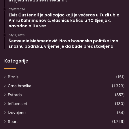
uspjela sve za šest sekundi?
07/02/2024
Elvis Ćustendil je policajac koji je večeras u Tuzli ubio
Amru Kahrimanović, vlasnicu kafića u TC Sjenjak,
navodno bili u vezi
04/12/2023
Šemsudin Mehmedović: Nova bosanska politika ima
snažnu podršku, vrijeme je da bude predstavljena
Kategorije
Biznis
(151)
Crna hronika
(1.323)
Estrada
(857)
Influenseri
(130)
Izdvojeno
(54)
Sport
(1.726)