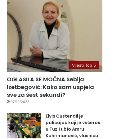
Vijesti Top 5
OGLASILA SE MOĆNA Sebija
Izetbegović: Kako sam uspjela
sve za šest sekundi?
07/12/2023
Elvis Ćustendil je
policajac koji je večeras
u Tuzli ubio Amru
Kahrimanović, vlasnicu