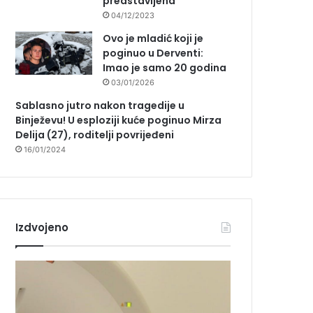
predstavljena
04/12/2023
Ovo je mladić koji je
poginuo u Derventi:
Imao je samo 20 godina
03/01/2026
Sablasno jutro nakon tragedije u
Binježevu! U esploziji kuće poginuo Mirza
Delija (27), roditelji povrijeđeni
16/01/2024
Izdvojeno