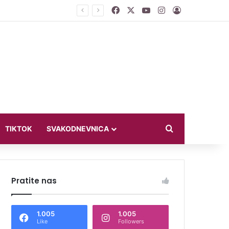
Facebook
X
YouTube
Instagram
Log In
jući u bikiniju
Search for
TIKTOK
SVAKODNEVNICA
Pratite nas
1.005
1.005
Like
Followers