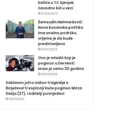
kafića u TC Sjenjak,
navodno bili u vezi
07/02/2024
Šemsudin Mehmedović:
Nova bosanska politika
ima snažnu podršku,
vrijeme je da bude
predstavljena
04/12/2023
Ovo je mladić koji je
poginuo u Derventi:
Imao je samo 20 godina
03/01/2026
Sablasno jutro nakon tragedije u
Binježevu! U esploziji kuće poginuo Mirza
Delija (27), roditelji povrijeđeni
16/01/2024