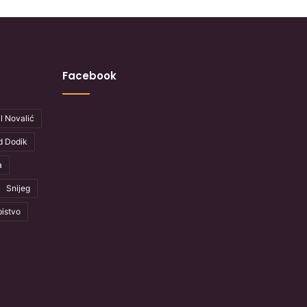
Facebook
l Novalić
d Dodik
a
Snijeg
istvo