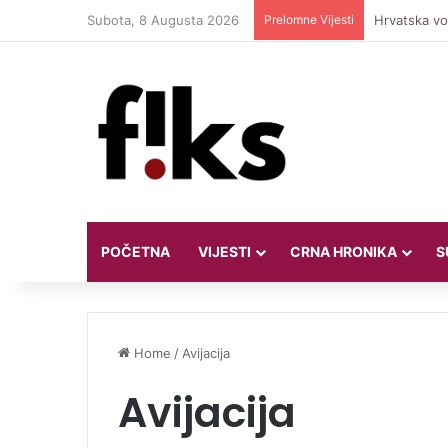
Subota, 8 Augusta 2026
Prelomne Vijesti
Hrvatska vod
POČETNA
VIJESTI
CRNA HRONIKA
S
Home
/
Avijacija
Avijacija