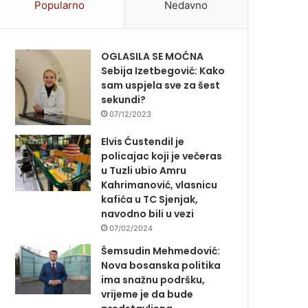
Popularno
Nedavno
OGLASILA SE MOĆNA
Sebija Izetbegović: Kako
sam uspjela sve za šest
sekundi?
07/12/2023
Elvis Ćustendil je
policajac koji je večeras
u Tuzli ubio Amru
Kahrimanović, vlasnicu
kafića u TC Sjenjak,
navodno bili u vezi
07/02/2024
Šemsudin Mehmedović:
Nova bosanska politika
ima snažnu podršku,
vrijeme je da bude