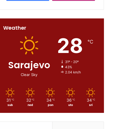
Weather
28
℃
Sarajevo
31º - 20º
43%
2.04 km/h
Clear Sky
31
32
34
36
34
℃
℃
℃
℃
℃
sub
ned
pon
uto
sri