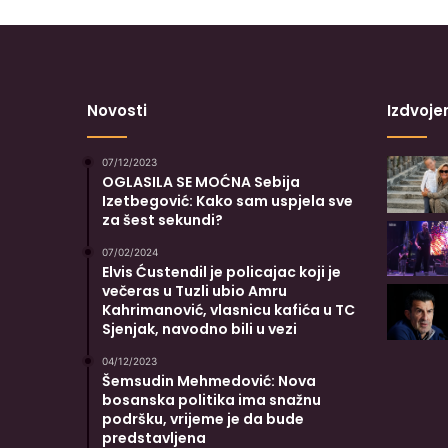
Novosti
Izdvoje
07/12/2023
OGLASILA SE MOĆNA Sebija
Izetbegović: Kako sam uspjela sve
za šest sekundi?
07/02/2024
Elvis Ćustendil je policajac koji je
večeras u Tuzli ubio Amru
Kahrimanović, vlasnicu kafića u TC
Sjenjak, navodno bili u vezi
04/12/2023
Šemsudin Mehmedović: Nova
bosanska politika ima snažnu
podršku, vrijeme je da bude
predstavljena