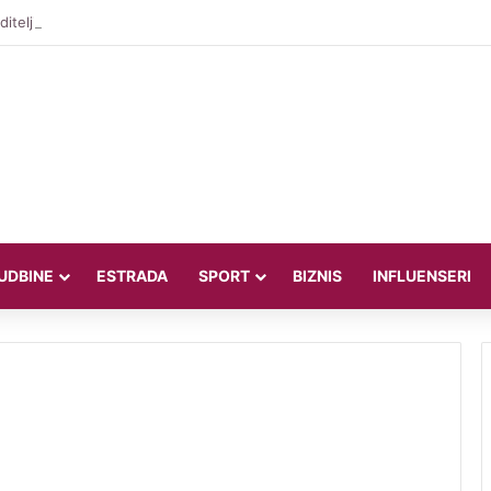
iteljica Valentina Miletić koju porede s Dilettom Leotom oduševila pozira
UDBINE
ESTRADA
SPORT
BIZNIS
INFLUENSERI