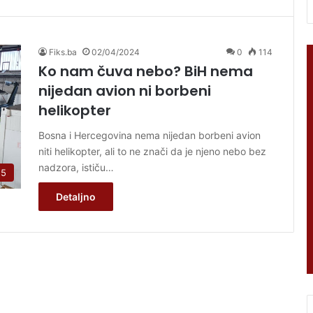
Fiks.ba
02/04/2024
0
114
Ko nam čuva nebo? BiH nema
nijedan avion ni borbeni
helikopter
Bosna i Hercegovina nema nijedan borbeni avion
niti helikopter, ali to ne znači da je njeno nebo bez
nadzora, ističu…
 5
Detaljno