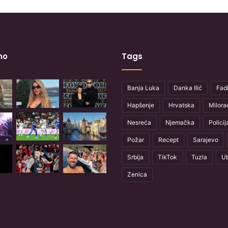
no
Tags
Banja Luka
Danka Ilić
Fadi
Hapšenje
Hrvatska
Milora
Nesreća
Njemačka
Policij
Požar
Recept
Sarajevo
Srbija
TikTok
Tuzla
Ub
Zenica