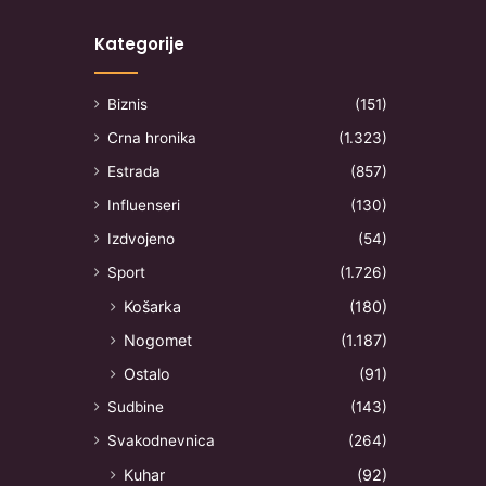
Kategorije
Biznis
(151)
Crna hronika
(1.323)
Estrada
(857)
Influenseri
(130)
Izdvojeno
(54)
Sport
(1.726)
Košarka
(180)
Nogomet
(1.187)
Ostalo
(91)
Sudbine
(143)
Svakodnevnica
(264)
Kuhar
(92)