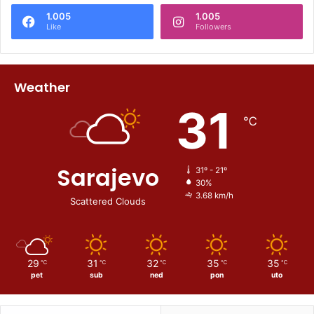
1.005
1.005
Like
Followers
Weather
31
℃
Sarajevo
31º - 21º
30%
3.68 km/h
Scattered Clouds
29
31
32
35
35
℃
℃
℃
℃
℃
pet
sub
ned
pon
uto