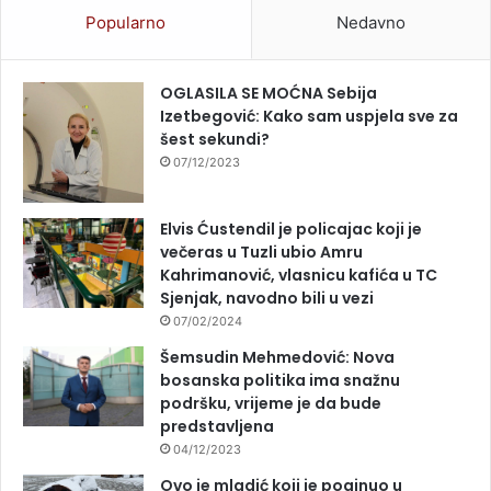
Popularno
Nedavno
OGLASILA SE MOĆNA Sebija
Izetbegović: Kako sam uspjela sve za
šest sekundi?
07/12/2023
Elvis Ćustendil je policajac koji je
večeras u Tuzli ubio Amru
Kahrimanović, vlasnicu kafića u TC
Sjenjak, navodno bili u vezi
07/02/2024
Šemsudin Mehmedović: Nova
bosanska politika ima snažnu
podršku, vrijeme je da bude
predstavljena
04/12/2023
Ovo je mladić koji je poginuo u