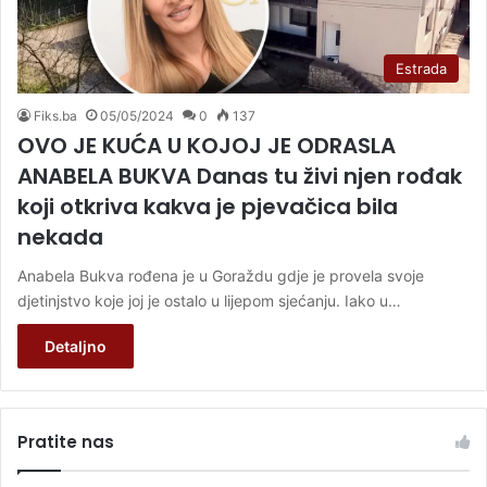
Estrada
Fiks.ba
05/05/2024
0
137
OVO JE KUĆA U KOJOJ JE ODRASLA
ANABELA BUKVA Danas tu živi njen rođak
koji otkriva kakva je pjevačica bila
nekada
Anabela Bukva rođena je u Goraždu gdje je provela svoje
djetinjstvo koje joj je ostalo u lijepom sjećanju. Iako u…
Detaljno
Pratite nas