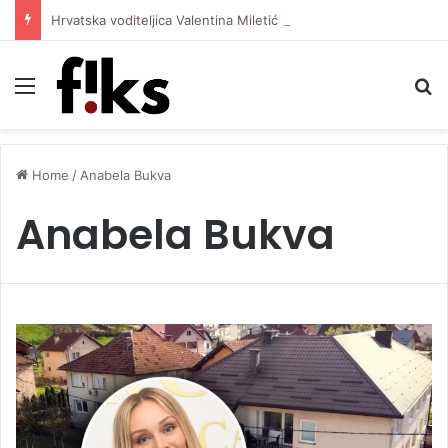
Hrvatska voditeljica Valentina Miletić koju porede s Dilettom Leotom oduševila pozirajući u bikiniju
Menu
S
Home
/
Anabela Bukva
Anabela Bukva