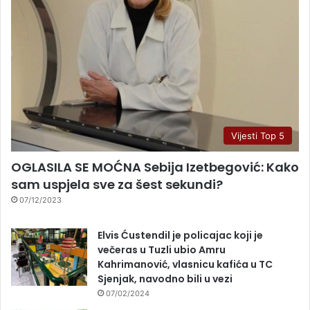
Vijesti Top 5
OGLASILA SE MOĆNA Sebija Izetbegović: Kako
sam uspjela sve za šest sekundi?
07/12/2023
Elvis Ćustendil je policajac koji je
večeras u Tuzli ubio Amru
Kahrimanović, vlasnicu kafića u TC
Sjenjak, navodno bili u vezi
07/02/2024