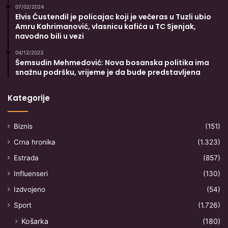
07/02/2024
Elvis Ćustendil je policajac koji je večeras u Tuzli ubio
Amru Kahrimanović, vlasnicu kafića u TC Sjenjak,
navodno bili u vezi
04/12/2023
Šemsudin Mehmedović: Nova bosanska politika ima
snažnu podršku, vrijeme je da bude predstavljena
Kategorije
Biznis
(151)
Crna hronika
(1.323)
Estrada
(857)
Influenseri
(130)
Izdvojeno
(54)
Sport
(1.726)
Košarka
(180)