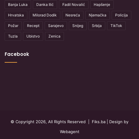
Banja Luka
Danka Ilić
Fadil Novalić
Hapšenje
Hrvatska
Milorad Dodik
Nesreća
Njemačka
Policija
Požar
Recept
Sarajevo
Snijeg
Srbija
TikTok
Tuzla
Ubistvo
Zenica
Facebook
© Copyright 2026, All Rights Reserved |
Fiks.ba
| Design by
Webagent