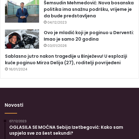
Šemsudin Mehmedović: Nova bosanska
politika ima snažnu podršku, vrijeme je
da bude predstavljena
04/12/2023
Ovo je mladić koji je poginuo u Derventi:
Imao je samo 20 godina
03/01/2026
Sablasno jutro nakon tragedije u Binježevu! U esploziji
kuće poginuo Mirza Delija (27), roditelji povrijeđeni
16/01/2024
Novosti
07/12/2023
OGLASILA SE MOĆNA Sebija Izetbegović: Kako sam
uspjela sve za šest sekundi?