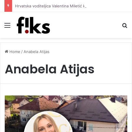
Hrvatska voditeljica Valentina Miletić koju porede s Dilettom Leotom oduševila pozirajući u bikiniju
Menu
S
Home
/
Anabela Atijas
Anabela Atijas