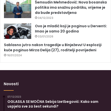
Šemsudin Mehmedović: Nova bosanska
politika ima snažnu podršku, vrijeme je
da bude predstavljena
04/12/2023
Ovo je mladić koji je poginuo u Derventi:
Imao je samo 20 godina
03/01/2026
Sablasno jutro nakon tragedije u Binježevu! U esploziji
kuće poginuo Mirza Delija (27), roditelji povrijeđeni
16/01/2024
Novosti
07/12/2023
OGLASILA SE MOĆNA Sebija Izetbegović: Kako sam
uspjela sve za šest sekundi?