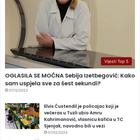
Vijesti Top 5
OGLASILA SE MOĆNA Sebija Izetbegović: Kako
sam uspjela sve za šest sekundi?
07/12/2023
Elvis Ćustendil je policajac koji je
večeras u Tuzli ubio Amru
Kahrimanović, vlasnicu kafića u TC
Sjenjak, navodno bili u vezi
07/02/2024