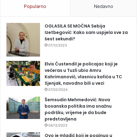
Popularno
Nedavno
OGLASILA SE MOĆNA Sebija
Izetbegović: Kako sam uspjela sve za
šest sekundi?
07/12/2023
Elvis Ćustendil je policajac koji je
večeras u Tuzli ubio Amru
Kahrimanović, vlasnicu kafića u TC
Sjenjak, navodno bili u vezi
07/02/2024
Šemsudin Mehmedović: Nova
bosanska politika ima snažnu
podršku, vrijeme je da bude
predstavljena
04/12/2023
Ovo je mladić koji je poginuo u