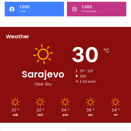
1.005
1.005
Like
Followers
Weather
30
℃
Sarajevo
31º - 20º
39%
2.42 km/h
Clear Sky
31
32
34
36
34
℃
℃
℃
℃
℃
sub
ned
pon
uto
sri