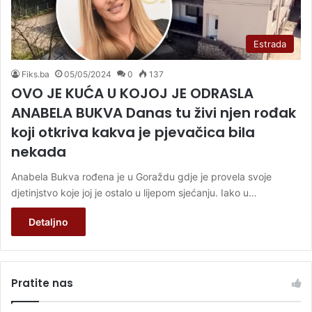
Estrada
Fiks.ba
05/05/2024
0
137
OVO JE KUĆA U KOJOJ JE ODRASLA
ANABELA BUKVA Danas tu živi njen rođak
koji otkriva kakva je pjevačica bila
nekada
Anabela Bukva rođena je u Goraždu gdje je provela svoje
djetinjstvo koje joj je ostalo u lijepom sjećanju. Iako u…
Detaljno
Pratite nas