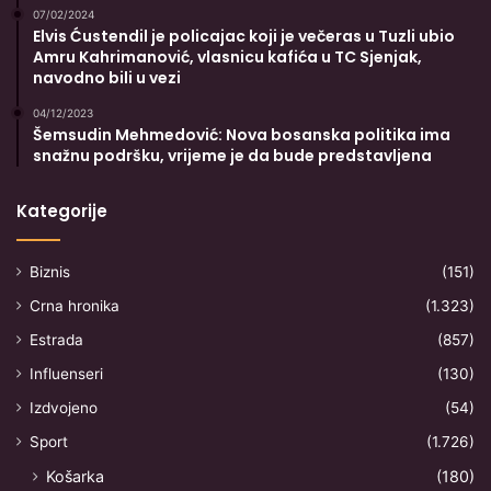
07/02/2024
Elvis Ćustendil je policajac koji je večeras u Tuzli ubio
Amru Kahrimanović, vlasnicu kafića u TC Sjenjak,
navodno bili u vezi
04/12/2023
Šemsudin Mehmedović: Nova bosanska politika ima
snažnu podršku, vrijeme je da bude predstavljena
Kategorije
Biznis
(151)
Crna hronika
(1.323)
Estrada
(857)
Influenseri
(130)
Izdvojeno
(54)
Sport
(1.726)
Košarka
(180)