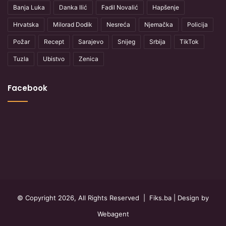
Banja Luka
Danka Ilić
Fadil Novalić
Hapšenje
Hrvatska
Milorad Dodik
Nesreća
Njemačka
Policija
Požar
Recept
Sarajevo
Snijeg
Srbija
TikTok
Tuzla
Ubistvo
Zenica
Facebook
© Copyright 2026, All Rights Reserved |
Fiks.ba
| Design by
Webagent