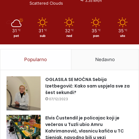
3.35 km/h
Scattered Clouds
31
31
32
35
35
℃
℃
℃
℃
℃
pet
sub
ned
pon
uto
Popularno
Nedavno
OGLASILA SE MOĆNA Sebija
Izetbegović: Kako sam uspjela sve za
šest sekundi?
07/12/2023
Elvis Ćustendil je policajac koji je
večeras u Tuzli ubio Amru
Kahrimanović, vlasnicu kafića u TC
Sjenjak, navodno bili u vezi