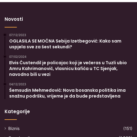
Novosti
07/12/2023
OGLASILA SE MOĆNA Sebija Izetbegović: Kako sam
uspjela sve za šest sekundi?
07/02/2024
Elvis Ćustendil je policajac koji je večeras u Tuzli ubio
Amru Kahrimanović, vlasnicu kafića u TC Sjenjak,
navodno bili u vezi
04/12/2023
Šemsudin Mehmedović: Nova bosanska politika ima
snažnu podršku, vrijeme je da bude predstavljena
Kategorije
Biznis
(151)