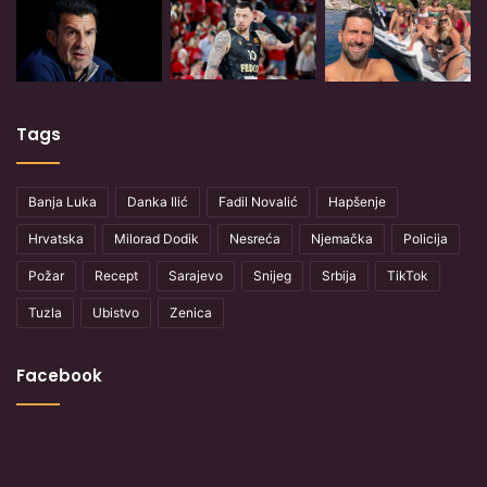
Tags
Banja Luka
Danka Ilić
Fadil Novalić
Hapšenje
Hrvatska
Milorad Dodik
Nesreća
Njemačka
Policija
Požar
Recept
Sarajevo
Snijeg
Srbija
TikTok
Tuzla
Ubistvo
Zenica
Facebook