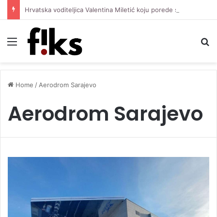
Hrvatska voditeljica Valentina Miletić koju porede s Dilettom Leotom oduševila pozirajući u bikiniju
Menu
S
Home
/
Aerodrom Sarajevo
Aerodrom Sarajevo