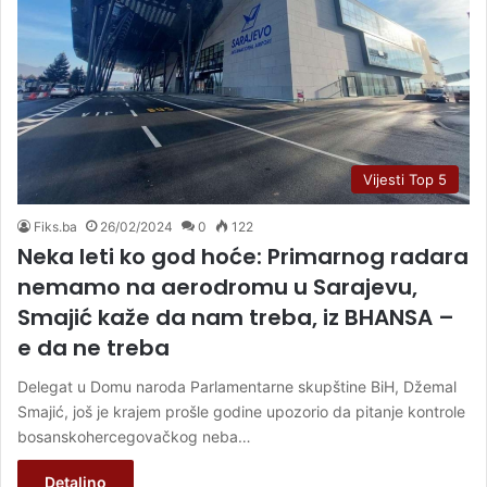
Vijesti Top 5
Fiks.ba
26/02/2024
0
122
Neka leti ko god hoće: Primarnog radara
nemamo na aerodromu u Sarajevu,
Smajić kaže da nam treba, iz BHANSA –
e da ne treba
Delegat u Domu naroda Parlamentarne skupštine BiH, Džemal
Smajić, još je krajem prošle godine upozorio da pitanje kontrole
bosanskohercegovačkog neba…
Detaljno