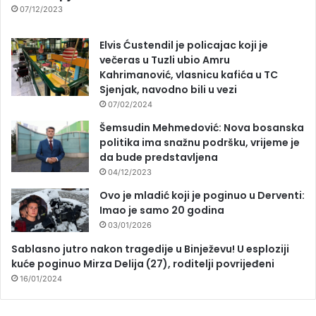
07/12/2023
Elvis Ćustendil je policajac koji je
večeras u Tuzli ubio Amru
Kahrimanović, vlasnicu kafića u TC
Sjenjak, navodno bili u vezi
07/02/2024
Šemsudin Mehmedović: Nova bosanska
politika ima snažnu podršku, vrijeme je
da bude predstavljena
04/12/2023
Ovo je mladić koji je poginuo u Derventi:
Imao je samo 20 godina
03/01/2026
Sablasno jutro nakon tragedije u Binježevu! U esploziji
kuće poginuo Mirza Delija (27), roditelji povrijeđeni
16/01/2024