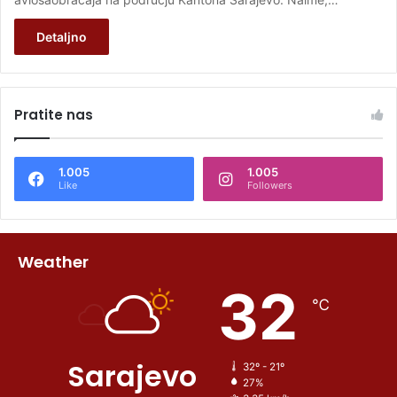
Detaljno
Pratite nas
1.005
1.005
Like
Followers
Weather
32
℃
Sarajevo
32º - 21º
27%