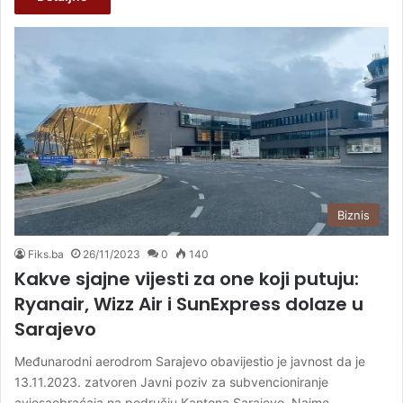
Biznis
Fiks.ba
26/11/2023
0
140
Kakve sjajne vijesti za one koji putuju:
Ryanair, Wizz Air i SunExpress dolaze u
Sarajevo
Međunarodni aerodrom Sarajevo obavijestio je javnost da je
13.11.2023. zatvoren Javni poziv za subvencioniranje
aviosaobraćaja na području Kantona Sarajevo. Naime,…