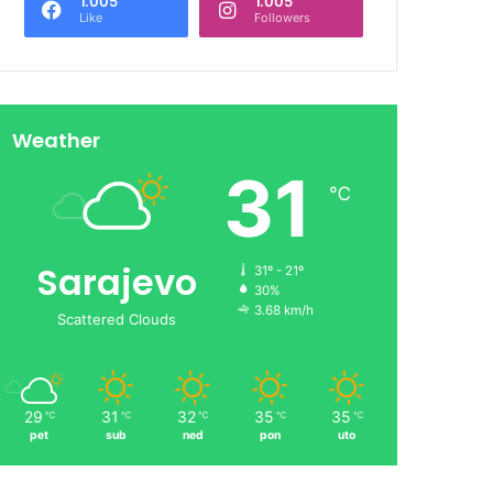
1.005
1.005
Like
Followers
Weather
31
℃
Sarajevo
31º - 21º
30%
3.68 km/h
Scattered Clouds
29
31
32
35
35
℃
℃
℃
℃
℃
pet
sub
ned
pon
uto