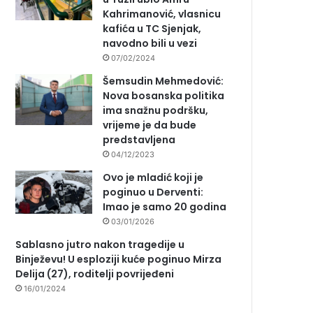
Kahrimanović, vlasnicu
kafića u TC Sjenjak,
navodno bili u vezi
07/02/2024
Šemsudin Mehmedović:
Nova bosanska politika
ima snažnu podršku,
vrijeme je da bude
predstavljena
04/12/2023
Ovo je mladić koji je
poginuo u Derventi:
Imao je samo 20 godina
03/01/2026
Sablasno jutro nakon tragedije u
Binježevu! U esploziji kuće poginuo Mirza
Delija (27), roditelji povrijeđeni
16/01/2024