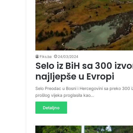
Fiks.ba
24/03/2024
Selo iz BiH sa 300 izv
najljepše u Evropi
Selo Preodac u Bosni i Hercegovini sa preko 300 i
prošlog vijeka proglasila kao…
Detaljno