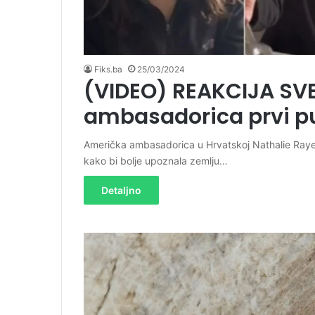
Fiks.ba
25/03/2024
(VIDEO) REAKCIJA SV
ambasadorica prvi pu
Američka ambasadorica u Hrvatskoj Nathalie Rayes 
kako bi bolje upoznala zemlju…
Detaljno