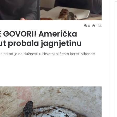
0
136
E GOVORI! Američka
t probala jagnjetinu
otkad je na dužnosti u Hrvatskoj često koristi vikende