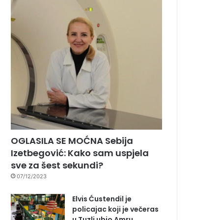
OGLASILA SE MOĆNA Sebija
Izetbegović: Kako sam uspjela
sve za šest sekundi?
07/12/2023
Elvis Ćustendil je
policajac koji je večeras
u Tuzli ubio Amru