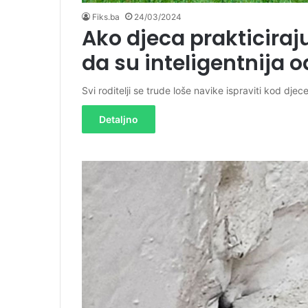
Fiks.ba
24/03/2024
Ako djeca prakticiraj
da su inteligentnija o
Svi roditelji se trude loše navike ispraviti kod djec
Detaljno