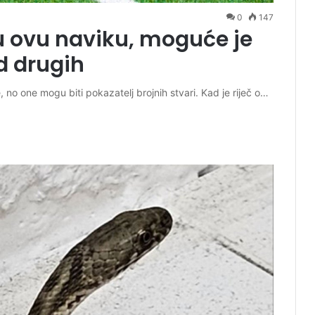
0
147
u ovu naviku, moguće je
d drugih
e, no one mogu biti pokazatelj brojnih stvari. Kad je riječ o…