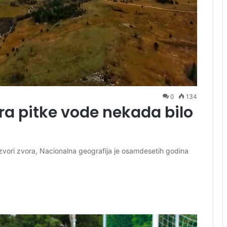
0
134
ora pitke vode nekada bilo
zvori zvora, Nacionalna geografija je osamdesetih godina