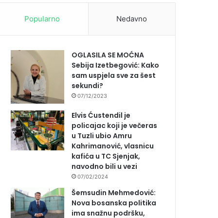
Popularno
Nedavno
OGLASILA SE MOĆNA
Sebija Izetbegović: Kako
sam uspjela sve za šest
sekundi?
07/12/2023
Elvis Ćustendil je
policajac koji je večeras
u Tuzli ubio Amru
Kahrimanović, vlasnicu
kafića u TC Sjenjak,
navodno bili u vezi
07/02/2024
Šemsudin Mehmedović:
Nova bosanska politika
ima snažnu podršku,