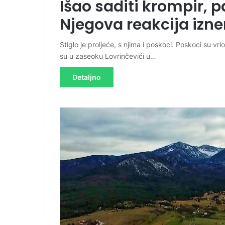
Išao saditi krompir, 
Njegova reakcija izn
Stiglo je proljeće, s njima i poskoci. Poskoci su vr
su u zaseoku Lovrinčevići u…
Detaljno