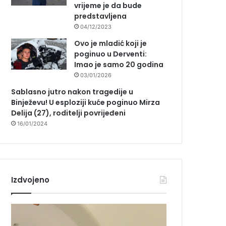
vrijeme je da bude
predstavljena
04/12/2023
Ovo je mladić koji je
poginuo u Derventi:
Imao je samo 20 godina
03/01/2026
Sablasno jutro nakon tragedije u
Binježevu! U esploziji kuće poginuo Mirza
Delija (27), roditelji povrijeđeni
16/01/2024
Izdvojeno