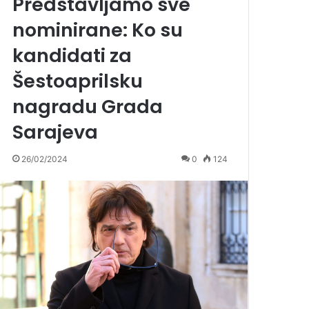
Predstavljamo sve
nominirane: Ko su
kandidati za
Šestoaprilsku
nagradu Grada
Sarajeva
26/02/2024
0
124