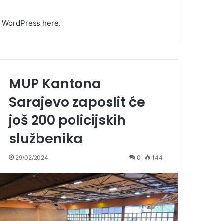
ng WordPress here.
MUP Kantona
Sarajevo zaposlit će
još 200 policijskih
službenika
29/02/2024
0
144