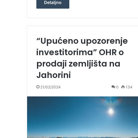
Detaljno
“Upućeno upozorenje
investitorima” OHR o
prodaji zemljišta na
Jahorini
21/02/2024
0
134