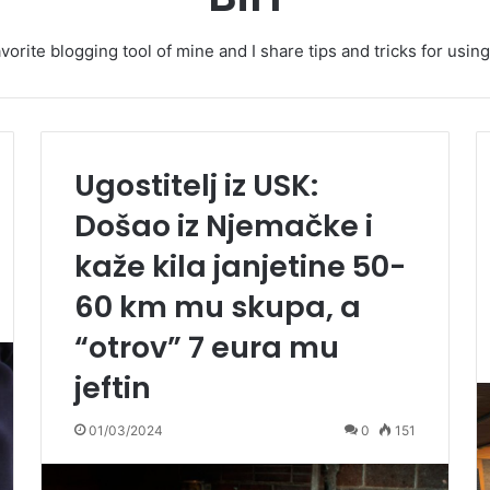
vorite blogging tool of mine and I share tips and tricks for usi
Ugostitelj iz USK:
Došao iz Njemačke i
kaže kila janjetine 50-
60 km mu skupa, a
“otrov” 7 eura mu
jeftin
01/03/2024
0
151