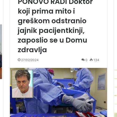
PONOVO RADI Doktor
koji prima mito i
greškom odstranio
jajnik pacijentkinji,
zaposlio se u Domu
zdravlja
27/02/2024
0
134