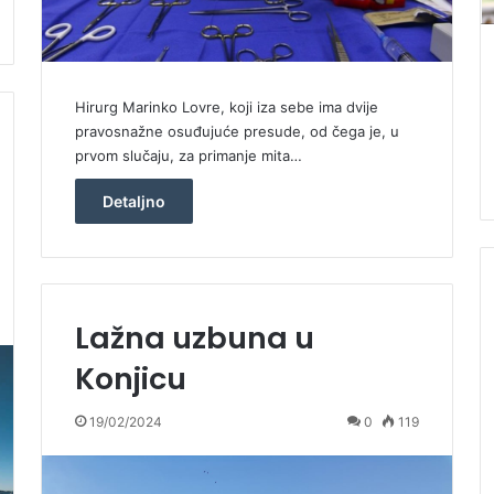
Hirurg Marinko Lovre, koji iza sebe ima dvije
pravosnažne osuđujuće presude, od čega je, u
prvom slučaju, za primanje mita…
Detaljno
Lažna uzbuna u
Konjicu
19/02/2024
0
119