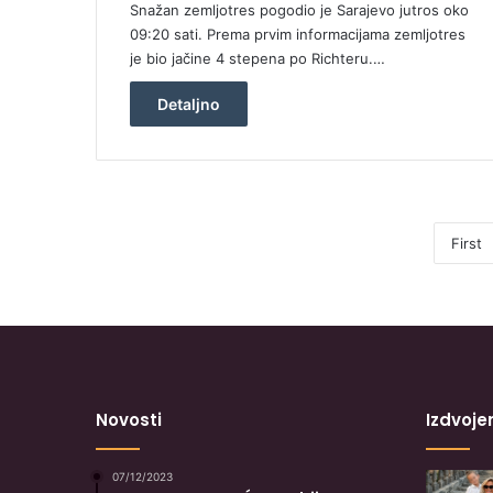
Snažan zemljotres pogodio je Sarajevo jutros oko
09:20 sati. Prema prvim informacijama zemljotres
je bio jačine 4 stepena po Richteru.…
Detaljno
First
Novosti
Izdvoje
07/12/2023