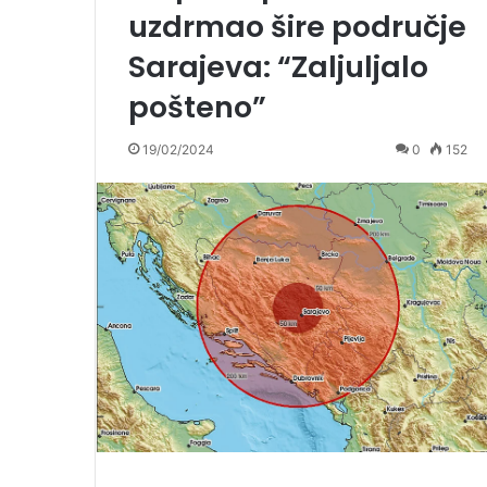
uzdrmao šire područje
Sarajeva: “Zaljuljalo
pošteno”
19/02/2024
0
152