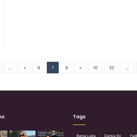
...
«
6
7
8
»
10
20
...
no
Tags
Banja Luka
Danka Ilić
Fadi