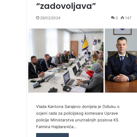
“zadovoljava”
29/02/2024
0
147
Vlada Kantona Sarajevo donijela je Odluku o
ocjeni rada za policijskog komesara Uprave
policije Ministarstva unutrašnjih poslova KS
Fatmira Hajdarevića…