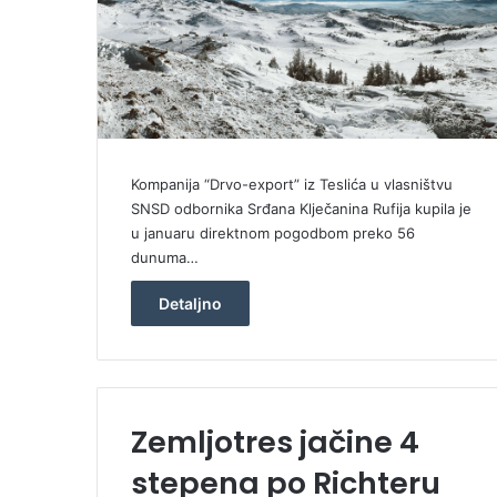
Kompanija “Drvo-export” iz Teslića u vlasništvu
SNSD odbornika Srđana Klječanina Rufija kupila je
u januaru direktnom pogodbom preko 56
dunuma…
Detaljno
Zemljotres jačine 4
stepena po Richteru