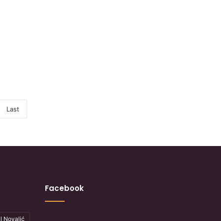
Last
Facebook
l Novalić