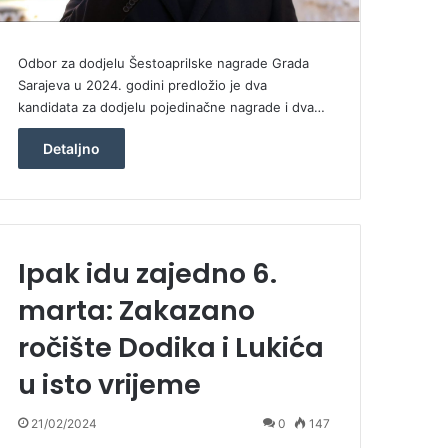
Odbor za dodjelu Šestoaprilske nagrade Grada
Sarajeva u 2024. godini predložio je dva
kandidata za dodjelu pojedinačne nagrade i dva…
Detaljno
Ipak idu zajedno 6.
marta: Zakazano
ročište Dodika i Lukića
u isto vrijeme
21/02/2024
0
147