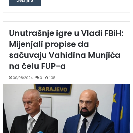
Detaljno
Unutrašnje igre u Vladi FBiH:
Mijenjali propise da
sačuvaju Vahidina Munjića
na čelu FUP-a
09/08/2024
0
135