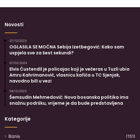
Novosti
07/12/2023
OGLASILA SE MOĆNA Sebija Izetbegović: Kako sam
uspjela sve za šest sekundi?
07/02/2024
Elvis Ćustendil je policajac koji je večeras u Tuzli ubio
Amru Kahrimanović, vlasnicu kafića u TC Sjenjak,
navodno bili u vezi
04/12/2023
Šemsudin Mehmedović: Nova bosanska politika ima
snažnu podršku, vrijeme je da bude predstavljena
Kategorije
Biznis
(151)