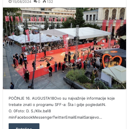
15/08/2024
0
132
POČINJE 16. AUGUSTA18Ovo su najvažnije informacije koje
trebate znati o programu SFF-a: Šta i gdje pogledatiN.
O. 0Foto: D. S./Klix.ba18
minFacebookMessengerTwitterEmailEmailSarajevo…