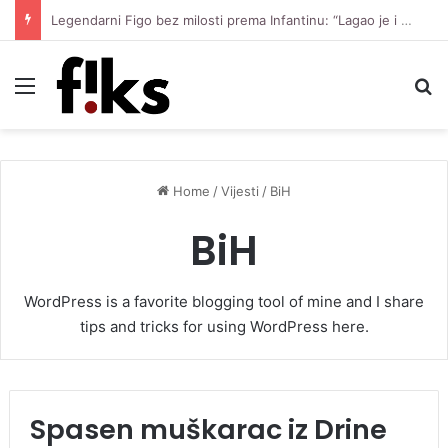
Legendarni Figo bez milosti prema Infantinu: “Lagao je i ukaljao funkciju, sada mora otići”
Menu
S
05/04/2026
05/04/2026
Načelnik opštine Bosanski Brod otkrio u
kakvom su stanju djeca stradalog
Tužna fotografija, vječita inspiracija: Priča
sveštenika
Boška i Admire
Vijesti
Vijesti
Home
/
Vijesti
/
BiH
BiH
WordPress is a favorite blogging tool of mine and I share
tips and tricks for using WordPress here.
Spasen muškarac iz Drine