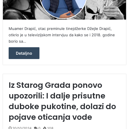
Muamer Drapić, otac preminule tinejdžerke Džejle Drapić,
otkrio je u televizijskom intervjuu da kako se i 2018. godine
borio sa…
Detaljno
Iz Starog Grada ponovo
upozorili: I dalje prisutne
duboke pukotine, dolazi do
pojave oticanja vode
20/10/2024
0
108