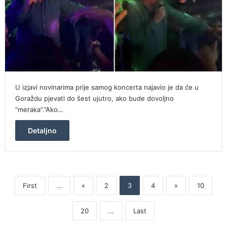
U izjavi novinarima prije samog koncerta najavio je da će u
Goraždu pjevati do šest ujutro, ako bude dovoljno
“meraka”.”Ako…
Detaljno
First
...
«
2
3
4
»
10
20
...
Last