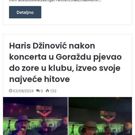
Detaljno
Haris Džinović nakon
koncerta u Goraždu pjevao
do zore u klubu, izveo svoje
najveće hitove
03/08/2024
0
132