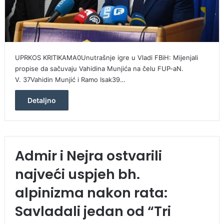
UPRKOS KRITIKAMA0Unutrašnje igre u Vladi FBiH: Mijenjali
propise da sačuvaju Vahidina Munjića na čelu FUP-aN.
V. 37Vahidin Munjić i Ramo Isak39…
Detaljno
Admir i Nejra ostvarili
najveći uspjeh bh.
alpinizma nakon rata:
Savladali jedan od “Tri