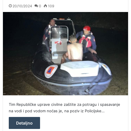
20/10/2024
0
109
Tim Republičke uprave civilne zaštite za potragu i spasavanje
na vodi i pod vodom noćas je, na poziv iz Policijske…
Detaljno