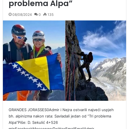
problema Alpa”
08/08/2024
0
135
GRANDES JORASSES0Admir i Nejra ostvarili najveći uspjeh
bh. alpinizma nakon rata: Savladali jedan od “Tri problema
Alpa”Piše: D. Sekulić 4+526
minFacebookMessengerTwitterEmailEmailAdmir…