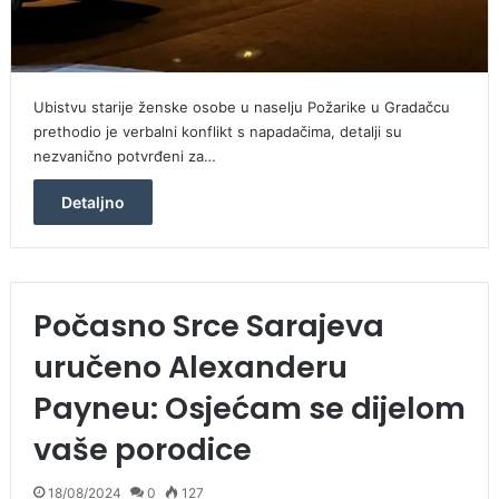
Ubistvu starije ženske osobe u naselju Požarike u Gradačcu
prethodio je verbalni konflikt s napadačima, detalji su
nezvanično potvrđeni za…
Detaljno
Počasno Srce Sarajeva
uručeno Alexanderu
Payneu: Osjećam se dijelom
vaše porodice
18/08/2024
0
127