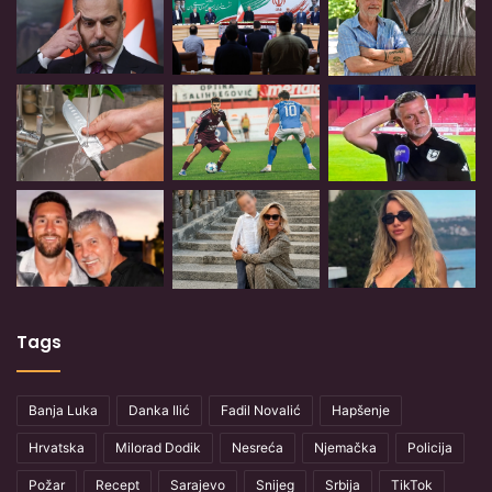
Tags
Banja Luka
Danka Ilić
Fadil Novalić
Hapšenje
Hrvatska
Milorad Dodik
Nesreća
Njemačka
Policija
Požar
Recept
Sarajevo
Snijeg
Srbija
TikTok