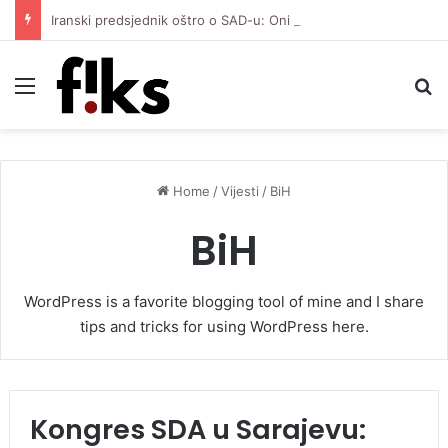
Iranski predsjednik oštro o SAD-u: Oni su kolonijalna i kriminalna država, natjerali smo ih na diplomatiju
Menu
S
05/04/2026
05/04/2026
Načelnik opštine Bosanski Brod otkrio u
kakvom su stanju djeca stradalog
Tužna fotografija, vječita inspiracija: Priča
sveštenika
Boška i Admire
Vijesti
Vijesti
Home
/
Vijesti
/
BiH
BiH
WordPress is a favorite blogging tool of mine and I share
tips and tricks for using WordPress here.
Kongres SDA u Sarajevu: