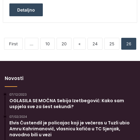
Detaljno
First
...
10
20
«
24
25
26
Novosti
07/12/2023
OGLASILA SE MOĆNA Sebija Izetbegović: Kako sam
uspjela sve za šest sekundi?
07/02/2024
Elvis Ćustendil je policajac koji je večeras u Tuzli ubio
Amru Kahrimanović, vlasnicu kafića u TC Sjenjak,
navodno bili u vezi