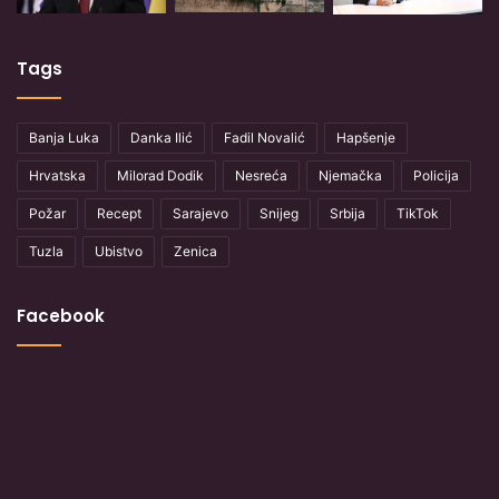
Tags
Banja Luka
Danka Ilić
Fadil Novalić
Hapšenje
Hrvatska
Milorad Dodik
Nesreća
Njemačka
Policija
Požar
Recept
Sarajevo
Snijeg
Srbija
TikTok
Tuzla
Ubistvo
Zenica
Facebook