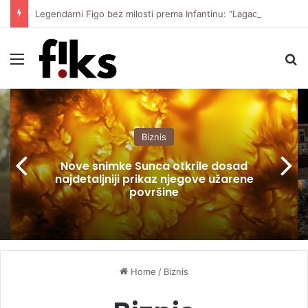
Legendarni Figo bez milosti prema Infantinu: “Lagao je i ukaljao funkciju, sada mora otići”
Menu
S
Biznis
Nove snimke Sunca otkrile dosad
najdetaljniji prikaz njegove užarene
površine
Home
/
Biznis