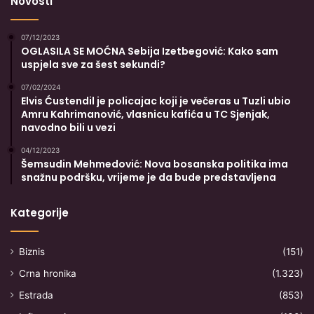
Novosti
s
)
k
,
i
07/12/2023
z
OGLASILA SE MOĆNA Sebija Izetbegović: Kako sam
t
v
uspjela sve za šest sekundi?
r
a
a
l
07/02/2024
m
i
Elvis Ćustendil je policajac koji je večeras u Tuzli ubio
v
Amru Kahrimanović, vlasnicu kafića u TC Sjenjak,
s
a
navodno bili u vezi
u
j
g
04/12/2023
(
a
Šemsudin Mehmedović: Nova bosanska politika ima
V
“
snažnu podršku, vrijeme je da bude predstavljena
I
h
D
r
Kategorije
E
v
O
a
)
t
Biznis
(151)
s
Crna hronika
(1.323)
k
i
Estrada
(853)
k