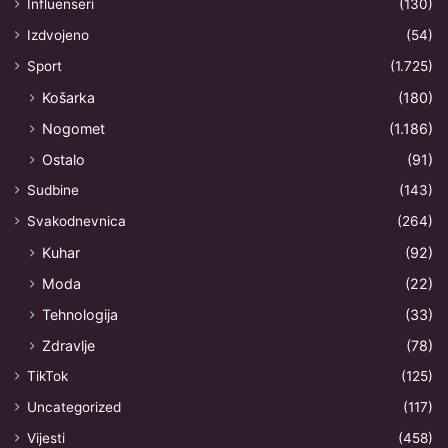
Influenseri
(130)
r
a
Izdvojeno
(54)
l
Sport
(1.725)
j
š
Košarka
(180)
e
Nogomet
(1.186)
ć
e
Ostalo
(91)
r
Sudbine
(143)
a
”
Svakodnevnica
(264)
Kuhar
(92)
Moda
(22)
Tehnologija
(33)
Zdravlje
(78)
TikTok
(125)
Uncategorized
(117)
Vijesti
(458)