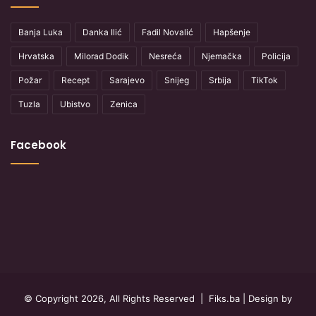
Banja Luka
Danka Ilić
Fadil Novalić
Hapšenje
Hrvatska
Milorad Dodik
Nesreća
Njemačka
Policija
Požar
Recept
Sarajevo
Snijeg
Srbija
TikTok
Tuzla
Ubistvo
Zenica
Facebook
© Copyright 2026, All Rights Reserved |
Fiks.ba
| Design by