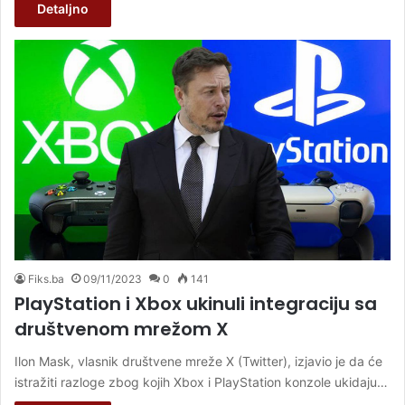
Detaljno
Fiks.ba
09/11/2023
0
141
PlayStation i Xbox ukinuli integraciju sa
društvenom mrežom X
Ilon Mask, vlasnik društvene mreže X (Twitter), izjavio je da će
istražiti razloge zbog kojih Xbox i PlayStation konzole ukidaju…