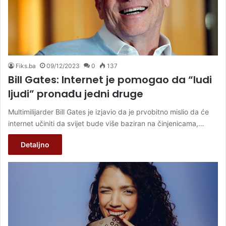
Fiks.ba
09/12/2023
0
137
Bill Gates: Internet je pomogao da “ludi
ljudi” pronađu jedni druge
Multimilijarder Bill Gates je izjavio da je prvobitno mislio da će
internet učiniti da svijet bude više baziran na činjenicama,…
Detaljno