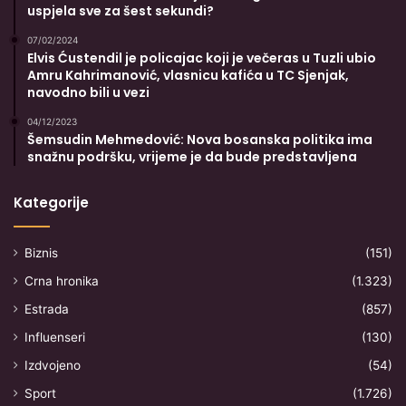
uspjela sve za šest sekundi?
07/02/2024
Elvis Ćustendil je policajac koji je večeras u Tuzli ubio
Amru Kahrimanović, vlasnicu kafića u TC Sjenjak,
navodno bili u vezi
04/12/2023
Šemsudin Mehmedović: Nova bosanska politika ima
snažnu podršku, vrijeme je da bude predstavljena
Kategorije
Biznis
(151)
Crna hronika
(1.323)
Estrada
(857)
Influenseri
(130)
Izdvojeno
(54)
Sport
(1.726)