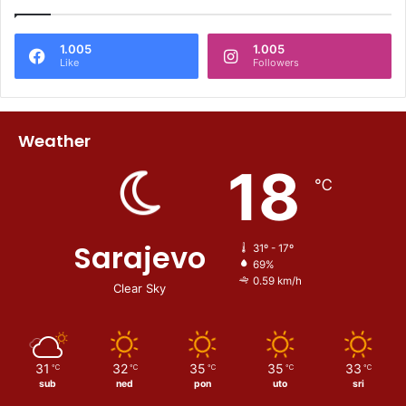
1.005
1.005
Like
Followers
Weather
18
℃
Sarajevo
31º - 17º
69%
0.59 km/h
Clear Sky
31
32
35
35
33
℃
℃
℃
℃
℃
sub
ned
pon
uto
sri