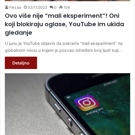
Fiks.ba
02/11/2023
0
106
Ovo više nije “mali eksperiment”! Oni
koji blokiraju oglase, YouTube im ukida
gledanje
U junu je YouTube objavio da pokreće “mali eksperiment” na
globalnom nivou u kojem je pozvao određeni broj ljudi koji…
Detaljno