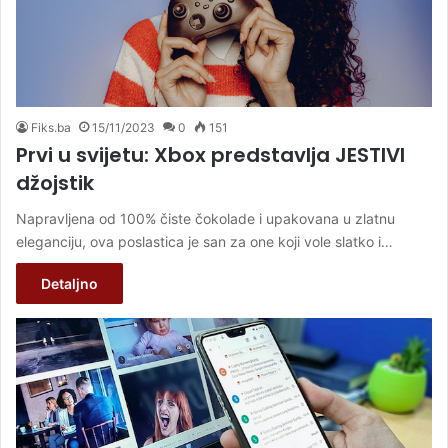
Fiks.ba
15/11/2023
0
151
Prvi u svijetu: Xbox predstavlja JESTIVI
džojstik
Napravljena od 100% čiste čokolade i upakovana u zlatnu
eleganciju, ova poslastica je san za one koji vole slatko i…
Detaljno