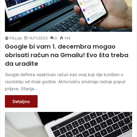
Fiks.ba
14/11/2023
0
145
Google bi vam 1. decembra mogao
obrisati račun na Gmailu! Evo šta treba
da uradite
Google definira neaktivan račun kao onaj koji nije korišten u
razdoblju od dvije godine. Aktivnošću smatraju radnje poput
prijave, čitanja…
Detaljno