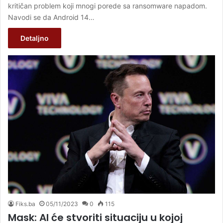
kritičan problem koji mnogi porede sa ransomware napadom.
Navodi se da Android 14…
Detaljno
Fiks.ba
05/11/2023
0
115
Mask: AI će stvoriti situaciju u kojoj