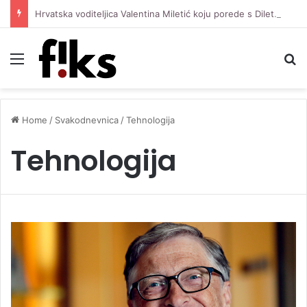
Hrvatska voditeljica Valentina Miletić koju porede s Dilettom Leotom oduševila pozirajući u bikiniju
Menu
S
Home
/
Svakodnevnica
/
Tehnologija
Tehnologija