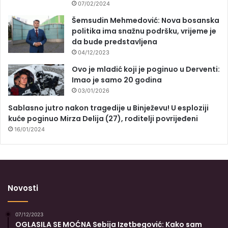
07/02/2024
Šemsudin Mehmedović: Nova bosanska
politika ima snažnu podršku, vrijeme je
da bude predstavljena
04/12/2023
Ovo je mladić koji je poginuo u Derventi:
Imao je samo 20 godina
03/01/2026
Sablasno jutro nakon tragedije u Binježevu! U esploziji
kuće poginuo Mirza Delija (27), roditelji povrijeđeni
16/01/2024
Novosti
07/12/2023
OGLASILA SE MOĆNA Sebija Izetbegović: Kako sam