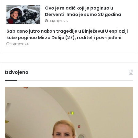
Ovo je mladić koji je poginuo u
Derventi: Imao je samo 20 godina
03/01/2026
Sablasno jutro nakon tragedije u Binježevu! U esploziji
kuće poginuo Mirza Delija (27), roditelji povrijeđeni
16/01/2024
Izdvojeno