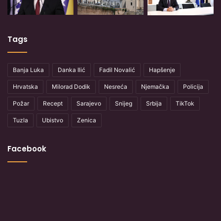
Tags
Banja Luka
Danka Ilić
Fadil Novalić
Hapšenje
Hrvatska
Milorad Dodik
Nesreća
Njemačka
Policija
Požar
Recept
Sarajevo
Snijeg
Srbija
TikTok
Tuzla
Ubistvo
Zenica
Facebook