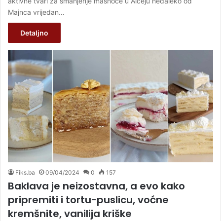
aktivne tvari za smanjenje masnoće u Alceju nedaleko od
Majnca vrijedan…
Detaljno
Fiks.ba
09/04/2024
0
157
Baklava je neizostavna, a evo kako
pripremiti i tortu-puslicu, voćne
kremšnite, vanilija kriške