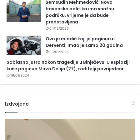
Šemsudin Mehmedović: Nova
bosanska politika ima snažnu
podršku, vrijeme je da bude
predstavljena
04/12/2023
Ovo je mladić koji je poginuo u
Derventi: Imao je samo 20 godina
03/01/2026
Sablasno jutro nakon tragedije u Binježevu! U esploziji
kuće poginuo Mirza Delija (27), roditelji povrijeđeni
16/01/2024
Izdvojeno