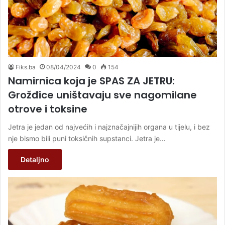
Fiks.ba
08/04/2024
0
154
Namirnica koja je SPAS ZA JETRU:
Grožđice uništavaju sve nagomilane
otrove i toksine
Jetra je jedan od najvećih i najznačajnijih organa u tijelu, i bez
nje bismo bili puni toksičnih supstanci. Jetra je…
Detaljno