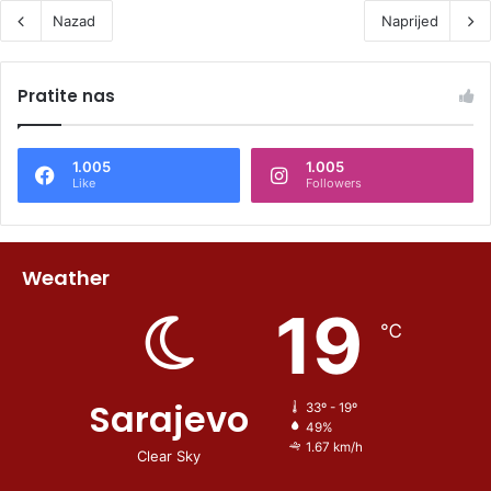
Nazad
Naprijed
Pratite nas
1.005
1.005
Like
Followers
Weather
19
℃
Sarajevo
33º - 19º
49%
1.67 km/h
Clear Sky