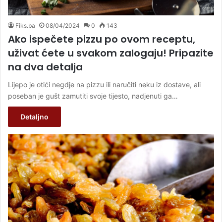
Fiks.ba
08/04/2024
0
143
Ako ispečete pizzu po ovom receptu,
uživat ćete u svakom zalogaju! Pripazite
na dva detalja
Lijepo je otići negdje na pizzu ili naručiti neku iz dostave, ali
poseban je gušt zamutiti svoje tijesto, nadjenuti ga…
Detaljno