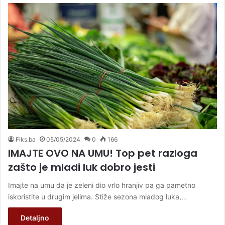
Fiks.ba
05/05/2024
0
166
IMAJTE OVO NA UMU! Top pet razloga
zašto je mladi luk dobro jesti
Imajte na umu da je zeleni dio vrlo hranjiv pa ga pametno
iskoristite u drugim jelima. Stiže sezona mladog luka,…
Detaljno