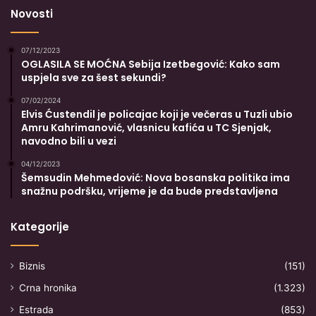
Novosti
07/12/2023
OGLASILA SE MOĆNA Sebija Izetbegović: Kako sam
uspjela sve za šest sekundi?
07/02/2024
Elvis Ćustendil je policajac koji je večeras u Tuzli ubio
Amru Kahrimanović, vlasnicu kafića u TC Sjenjak,
navodno bili u vezi
04/12/2023
Šemsudin Mehmedović: Nova bosanska politika ima
snažnu podršku, vrijeme je da bude predstavljena
Kategorije
Biznis
(151)
Crna hronika
(1.323)
Estrada
(853)