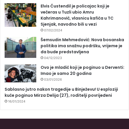
Elvis Ćustendil je policajac koji je
večeras u Tuzli ubio Amru
Kahrimanović, vlasnicu kafića u TC
Sjenjak, navodno bili u vezi
07/02/2024
Šemsudin Mehmedović: Nova bosanska
politika ima snažnu podršku, vrijeme je
da bude predstavljena
04/12/2023
Ovo je mladić koji je poginuo u Derventi:
Imao je samo 20 godina
03/01/2026
Sablasno jutro nakon tragedije u Binježevu! U esploziji
kuće poginuo Mirza Delija (27), roditelji povrijeđeni
16/01/2024