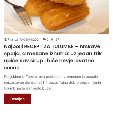
Fiks.ba
08/04/2024
0
157
Najbolji RECEPT ZA TULUMBE – hrskave
spolja, a mekane iznutra: Uz jedan trik
upiće sav sirup i biće nevjerovatno
sočne
Porijeklom iz Turske, ova poslastica vremenom je postala
neizostavan dio domaćih trpeza. Tajna dobro pripremljenih
tulumbi jeste da tijesto bude…
Detaljno