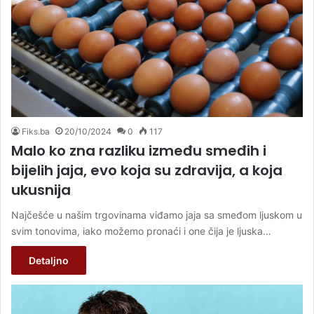
Fiks.ba
20/10/2024
0
117
Malo ko zna razliku između smeđih i
bijelih jaja, evo koja su zdravija, a koja
ukusnija
Najčešće u našim trgovinama viđamo jaja sa smeđom ljuskom u
svim tonovima, iako možemo pronaći i one čija je ljuska…
Detaljno