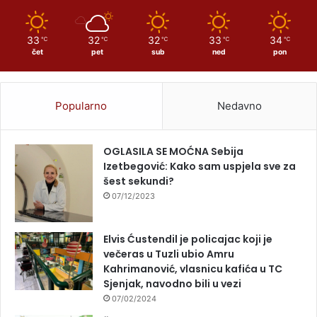
33
32
32
33
34
℃
℃
℃
℃
℃
čet
pet
sub
ned
pon
Popularno
Nedavno
OGLASILA SE MOĆNA Sebija
Izetbegović: Kako sam uspjela sve za
šest sekundi?
07/12/2023
Elvis Ćustendil je policajac koji je
večeras u Tuzli ubio Amru
Kahrimanović, vlasnicu kafića u TC
Sjenjak, navodno bili u vezi
07/02/2024