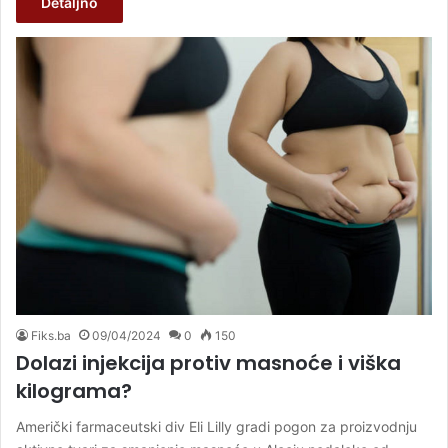
Detaljno
Fiks.ba
09/04/2024
0
150
Dolazi injekcija protiv masnoće i viška
kilograma?
Američki farmaceutski div Eli Lilly gradi pogon za proizvodnju