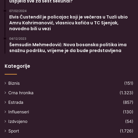
uspjela sve za šest sekundi?
07/02/2024
Elvis Ćustendil je policajac koji je večeras u Tuzli ubio
Amru Kahrimanović, vlasnicu kafića u TC Sjenjak,
navodno bili u vezi
04/12/2023
Šemsudin Mehmedović: Nova bosanska politika ima
snažnu podršku, vrijeme je da bude predstavljena
Kategorije
Biznis
(151)
Crna hronika
(1.323)
Estrada
(857)
Influenseri
(130)
Izdvojeno
(54)
Sport
(1.726)