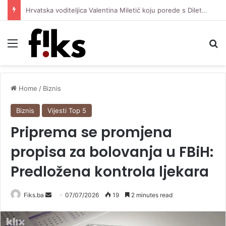
Hrvatska voditeljica Valentina Miletić koju porede s Dilettom Leotom oduševila pozirajući u bikiniju
Menu
Se
Home
/
Biznis
Biznis
Vijesti Top 5
Priprema se promjena
propisa za bolovanja u FBiH:
Predložena kontrola ljekara
Send
Fiks.ba
07/07/2026
19
2 minutes read
an
email