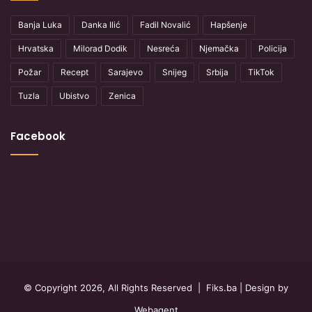
Banja Luka
Danka Ilić
Fadil Novalić
Hapšenje
Hrvatska
Milorad Dodik
Nesreća
Njemačka
Policija
Požar
Recept
Sarajevo
Snijeg
Srbija
TikTok
Tuzla
Ubistvo
Zenica
Facebook
© Copyright 2026, All Rights Reserved |
Fiks.ba
| Design by
Webagent