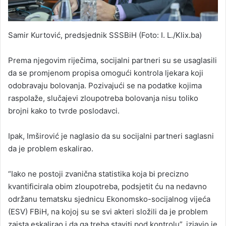
Samir Kurtović, predsjednik SSSBiH (Foto: I. L./Klix.ba)
Prema njegovim riječima, socijalni partneri su se usaglasili
da se promjenom propisa omogući kontrola ljekara koji
odobravaju bolovanja. Pozivajući se na podatke kojima
raspolaže, slučajevi zloupotreba bolovanja nisu toliko
brojni kako to tvrde poslodavci.
Ipak, Imširović je naglasio da su socijalni partneri saglasni
da je problem eskalirao.
“Iako ne postoji zvanična statistika koja bi precizno
kvantificirala obim zloupotreba, podsjetit ću na nedavno
održanu tematsku sjednicu Ekonomsko-socijalnog vijeća
(ESV) FBiH, na kojoj su se svi akteri složili da je problem
zaista eskalirao i da ga treba staviti pod kontrolu”, izjavio je