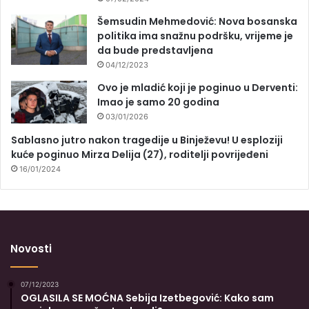
Šemsudin Mehmedović: Nova bosanska
politika ima snažnu podršku, vrijeme je
da bude predstavljena
04/12/2023
Ovo je mladić koji je poginuo u Derventi:
Imao je samo 20 godina
03/01/2026
Sablasno jutro nakon tragedije u Binježevu! U esploziji
kuće poginuo Mirza Delija (27), roditelji povrijeđeni
16/01/2024
Novosti
07/12/2023
OGLASILA SE MOĆNA Sebija Izetbegović: Kako sam