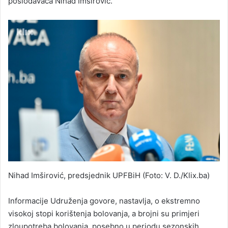
poslodavaca Nihad Imširović.
Nihad Imširović, predsjednik UPFBiH (Foto: V. D./Klix.ba)
Informacije Udruženja govore, nastavlja, o ekstremno
visokoj stopi korištenja bolovanja, a brojni su primjeri
zloupotreba bolovanja, posebno u periodu sezonskih