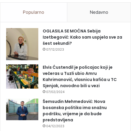
Popularno
Nedavno
OGLASILA SE MOĆNA Sebija
Izetbegović: Kako sam uspjela sve za
šest sekundi?
07/12/2023
Elvis Ćustendil je policajac koji je
večeras u Tuzli ubio Amru
Kahrimanović, vlasnicu kafića u TC
Sjenjak, navodno bili u vezi
07/02/2024
Šemsudin Mehmedović: Nova
bosanska politika ima snažnu
podršku, vrijeme je da bude
predstavljena
04/12/2023