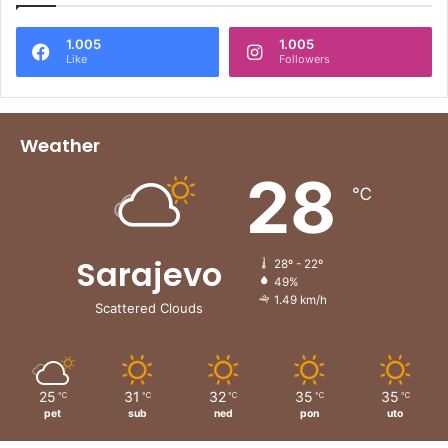
1.005
1.005
Like
Followers
Weather
28
℃
Sarajevo
28º - 22º
49%
1.49 km/h
Scattered Clouds
25
31
32
35
35
℃
℃
℃
℃
℃
pet
sub
ned
pon
uto