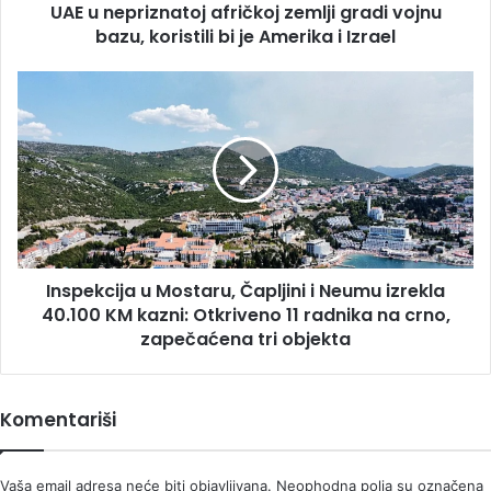
UAE u nepriznatoj afričkoj zemlji gradi vojnu
bi
je
bazu, koristili bi je Amerika i Izrael
Amerika
i
Inspekcija
Izrael
u
Mostaru,
Čapljini
i
Neumu
izrekla
40.100
KM
Inspekcija u Mostaru, Čapljini i Neumu izrekla
kazni:
Otkriveno
40.100 KM kazni: Otkriveno 11 radnika na crno,
11
zapečaćena tri objekta
radnika
na
crno,
Komentariši
zapečaćena
tri
objekta
Vaša email adresa neće biti objavljivana.
Neophodna polja su označena