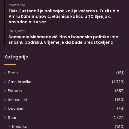
07/02/2024
Elvis Ćustendil je policajac koji je večeras u Tuzli ubio
Amru Kahrimanović, vlasnicu kafića u TC Sjenjak,
navodno bili u vezi
04/12/2023
Šemsudin Mehmedović: Nova bosanska politika ima
snažnu podršku, vrijeme je da bude predstavljena
Kategorije
Biznis
(151)
Crna hronika
(1.323)
Estrada
(857)
Influenseri
(130)
Izdvojeno
(54)
Sport
(1.727)
Košarka
(180)