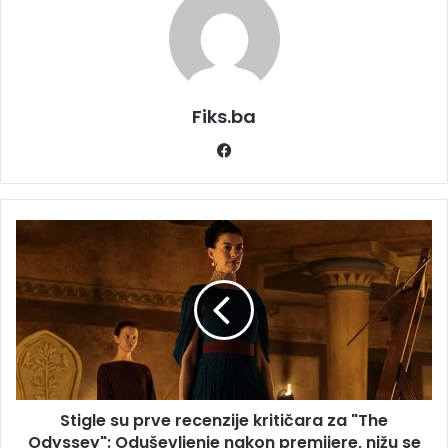
Fiks.ba
Facebook
Stigle
su
prve
recenzije
kritičara
za
"The
Odyssey":
Oduševljenje
Stigle su prve recenzije kritičara za "The
nakon
premijere,
Odyssey": Oduševljenje nakon premijere, nižu se