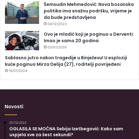
Šemsudin Mehmedović: Nova bosanska
politika ima snažnu podršku, vrijeme je
da bude predstavljena
04/12/2023
Ovo je mladić koji je poginuo u Derventi:
Imao je samo 20 godina
03/01/2026
Sablasno jutro nakon tragedije u Binježevu! U esploziji
kuće poginuo Mirza Delija (27), roditelji povrijeđeni
16/01/2024
Novosti
07/12/2023
OGLASILA SE MOĆNA Sebija Izetbegović: Kako sam
uspjela sve za šest sekundi?