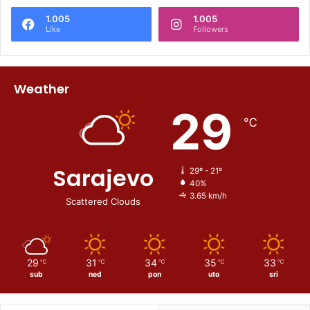
1.005
1.005
Like
Followers
Weather
29
℃
Sarajevo
29º - 21º
40%
3.65 km/h
Scattered Clouds
29
31
34
35
33
℃
℃
℃
℃
℃
sub
ned
pon
uto
sri