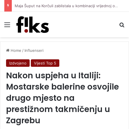
Maja Šuput na Korčuli zablistala u kombinaciji vrijednoj oko 3.500 eura
Menu
Se
Home
/
Influenseri
Izdvojeno
Vijesti Top 5
Nakon uspjeha u Italiji:
Mostarske balerine osvojile
drugo mjesto na
prestižnom takmičenju u
Zagrebu