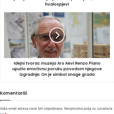
nižu
hvalospjevi
se
hvalospjevi
Idejni
tvorac
muzeja
Ars
Aevi
Renzo
Piano
uputio
emotivnu
Idejni tvorac muzeja Ars Aevi Renzo Piano
poruku
povodom
uputio emotivnu poruku povodom njegove
njegove
izgradnje: On je simbol snage grada
izgradnje:
On
je
Komentariši
simbol
snage
grada
Vaša email adresa neće biti objavljivana.
Neophodna polja su označena