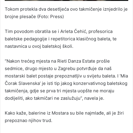
Tokom protekla dva desetljeća ovo takmičenje iznjedrilo je
brojne plesače (Foto: Press)
Tim povodom obratila se i Arleta Ćehić, profesorica
baletske pedagogije i repetitorica klasičnog baleta, te
nastavnica u ovoj baletskoj školi.
“Nakon trećeg mjesta na Rieti Danza Estate prošle
sedmice, drugo mjesto u Zagrebu potvrđuje da naš
mostarski balet postaje prepoznatljiv u svijetu baleta. I ‘Mia
Čorak Slavenska’ je isti tip jakog konzervativnog baletskog
takmičenja, gdje se prva tri mjesta uopšte ne moraju
dodijeliti, ako takmičari ne zaslužuju”, navela je.
Kako kaže, balerine iz Mostara su bile najmlađe, ali je žiri
prepoznao njihov trud.