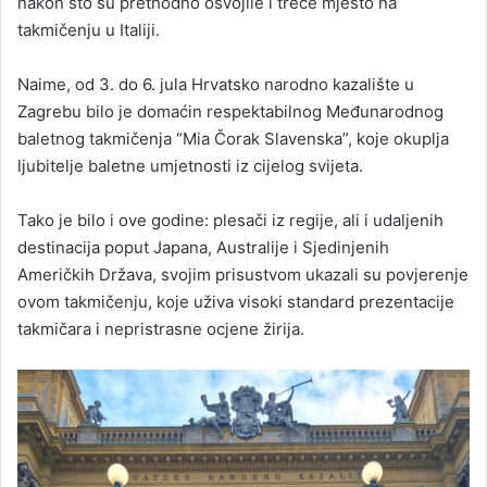
nakon što su prethodno osvojile i treće mjesto na
takmičenju u Italiji.
Naime, od 3. do 6. jula Hrvatsko narodno kazalište u
Zagrebu bilo je domaćin respektabilnog Međunarodnog
baletnog takmičenja “Mia Čorak Slavenska”, koje okuplja
ljubitelje baletne umjetnosti iz cijelog svijeta.
Tako je bilo i ove godine: plesači iz regije, ali i udaljenih
destinacija poput Japana, Australije i Sjedinjenih
Američkih Država, svojim prisustvom ukazali su povjerenje
ovom takmičenju, koje uživa visoki standard prezentacije
takmičara i nepristrasne ocjene žirija.