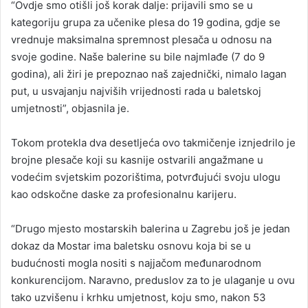
“Ovdje smo otišli još korak dalje: prijavili smo se u
kategoriju grupa za učenike plesa do 19 godina, gdje se
vrednuje maksimalna spremnost plesača u odnosu na
svoje godine. Naše balerine su bile najmlađe (7 do 9
godina), ali žiri je prepoznao naš zajednički, nimalo lagan
put, u usvajanju najviših vrijednosti rada u baletskoj
umjetnosti”, objasnila je.
Tokom protekla dva desetljeća ovo takmičenje iznjedrilo je
brojne plesače koji su kasnije ostvarili angažmane u
vodećim svjetskim pozorištima, potvrđujući svoju ulogu
kao odskočne daske za profesionalnu karijeru.
“Drugo mjesto mostarskih balerina u Zagrebu još je jedan
dokaz da Mostar ima baletsku osnovu koja bi se u
budućnosti mogla nositi s najjačom međunarodnom
konkurencijom. Naravno, preduslov za to je ulaganje u ovu
tako uzvišenu i krhku umjetnost, koju smo, nakon 53