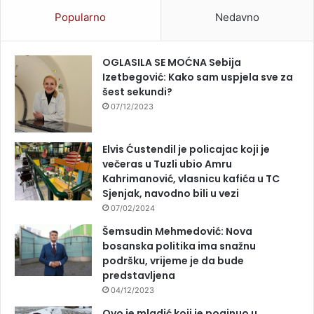
Popularno
Nedavno
OGLASILA SE MOĆNA Sebija
Izetbegović: Kako sam uspjela sve za
šest sekundi?
07/12/2023
Elvis Ćustendil je policajac koji je
večeras u Tuzli ubio Amru
Kahrimanović, vlasnicu kafića u TC
Sjenjak, navodno bili u vezi
07/02/2024
Šemsudin Mehmedović: Nova
bosanska politika ima snažnu
podršku, vrijeme je da bude
predstavljena
04/12/2023
Ovo je mladić koji je poginuo u