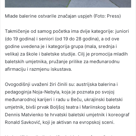
Mlade balerine ostvarile značajan uspjeh (Foto: Press)
Takmičenje od samog početka ima dvije kategorije: juniori
(do 19 godina) i seniori (od 19 do 28 godina), a od ove
godine uvedena je i kategorija grupa (mala, srednja i
velika) za škole i baletske studije. Cilj je promocija mladih
baletskih umjetnika, pružanje prilike za međunarodnu
afirmaciju i razmjenu iskustava.
Ovogodišnji uvaženi žiri činili su: austrijska balerina i
pedagoginja Noja-Nebyla, koja je poznata po svojoj
međunarodnoj karijeri i radu u Beču, ukrajinski baletski
umjetnik, bivši prvak Boljšoj teatra i Mariinskog baleta
Dennis Matvienko te hrvatski baletski umjetnik i koreograf
Ronald Savković, koji je aktivan na evropskoj sceni.