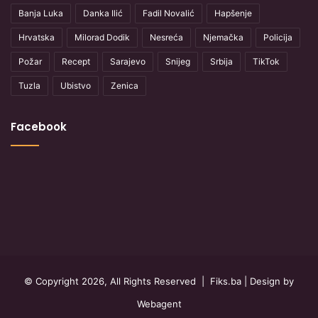
Banja Luka
Danka Ilić
Fadil Novalić
Hapšenje
Hrvatska
Milorad Dodik
Nesreća
Njemačka
Policija
Požar
Recept
Sarajevo
Snijeg
Srbija
TikTok
Tuzla
Ubistvo
Zenica
Facebook
© Copyright 2026, All Rights Reserved |
Fiks.ba
| Design by
Webagent