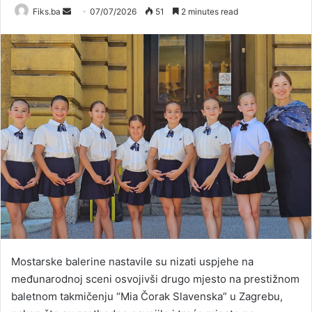
Send
Fiks.ba
07/07/2026
51
2 minutes read
an
email
Mostarske balerine nastavile su nizati uspjehe na
međunarodnoj sceni osvojivši drugo mjesto na prestižnom
baletnom takmičenju “Mia Čorak Slavenska” u Zagrebu,