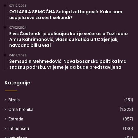
07/12/2023
OGLASILA SE MOĆNA Sebija Izetbegović: Kako sam
uspjela sve za šest sekundi?
07/02/2024
Elvis Ćustendil je policajac koji je večeras u Tuzli ubio
Amru Kahrimanović, vlasnicu kafića u TC Sjenjak,
navodno bili u vezi
04/12/2023
Šemsudin Mehmedović: Nova bosanska politika ima
snažnu podršku, vrijeme je da bude predstavljena
Kategorije
Biznis
(151)
Crna hronika
(1.323)
Estrada
(857)
Influenseri
(130)