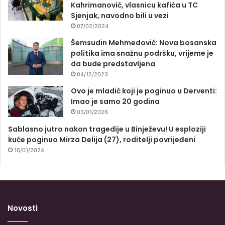
Kahrimanović, vlasnicu kafića u TC
Sjenjak, navodno bili u vezi
07/02/2024
Šemsudin Mehmedović: Nova bosanska
politika ima snažnu podršku, vrijeme je
da bude predstavljena
04/12/2023
Ovo je mladić koji je poginuo u Derventi:
Imao je samo 20 godina
03/01/2026
Sablasno jutro nakon tragedije u Binježevu! U esploziji
kuće poginuo Mirza Delija (27), roditelji povrijeđeni
16/01/2024
Novosti