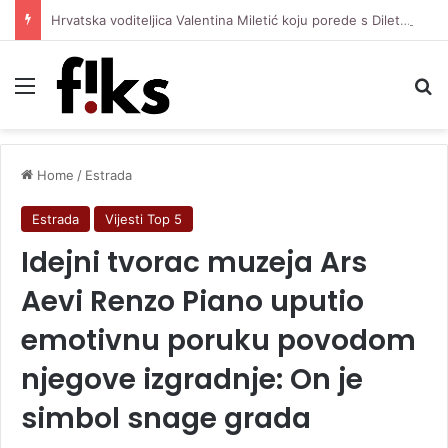
Hrvatska voditeljica Valentina Miletić koju porede s Dilettom Leotom oduševila pozirajući u bikiniju
Menu
Se
Home
/
Estrada
Estrada
Vijesti Top 5
Idejni tvorac muzeja Ars
Aevi Renzo Piano uputio
emotivnu poruku povodom
njegove izgradnje: On je
simbol snage grada