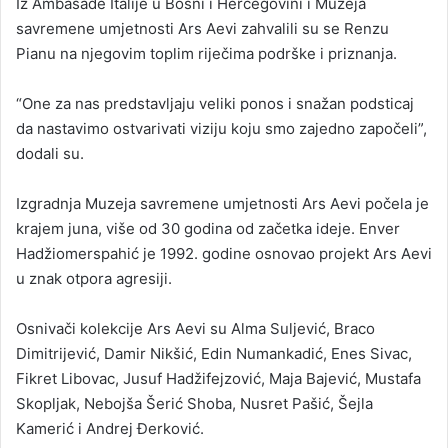
Iz Ambasade Italije u Bosni i Hercegovini i Muzeja
savremene umjetnosti Ars Aevi zahvalili su se Renzu
Pianu na njegovim toplim riječima podrške i priznanja.
“One za nas predstavljaju veliki ponos i snažan podsticaj
da nastavimo ostvarivati viziju koju smo zajedno započeli”,
dodali su.
Izgradnja Muzeja savremene umjetnosti Ars Aevi počela je
krajem juna, više od 30 godina od začetka ideje. Enver
Hadžiomerspahić je 1992. godine osnovao projekt Ars Aevi
u znak otpora agresiji.
Osnivači kolekcije Ars Aevi su Alma Suljević, Braco
Dimitrijević, Damir Nikšić, Edin Numankadić, Enes Sivac,
Fikret Libovac, Jusuf Hadžifejzović, Maja Bajević, Mustafa
Skopljak, Nebojša Šerić Shoba, Nusret Pašić, Šejla
Kamerić i Andrej Đerković.