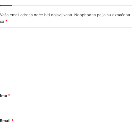
Vaša email adresa neće biti objavljivana.
Neophodna polja su označena
sa
*
K
o
m
e
n
t
a
r
Ime
*
*
Email
*