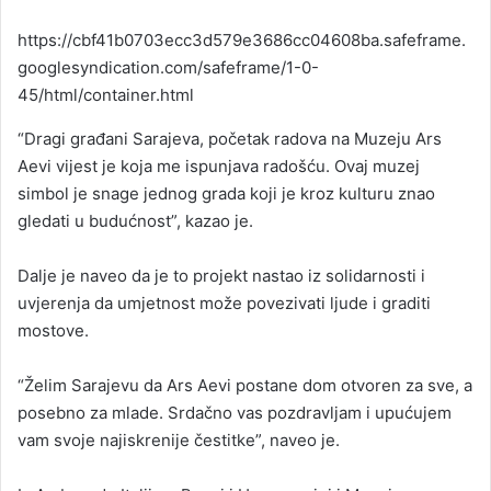
https://cbf41b0703ecc3d579e3686cc04608ba.safeframe.
googlesyndication.com/safeframe/1-0-
45/html/container.html
“Dragi građani Sarajeva, početak radova na Muzeju Ars
Aevi vijest je koja me ispunjava radošću. Ovaj muzej
simbol je snage jednog grada koji je kroz kulturu znao
gledati u budućnost”, kazao je.
Dalje je naveo da je to projekt nastao iz solidarnosti i
uvjerenja da umjetnost može povezivati ljude i graditi
mostove.
“Želim Sarajevu da Ars Aevi postane dom otvoren za sve, a
posebno za mlade. Srdačno vas pozdravljam i upućujem
vam svoje najiskrenije čestitke”, naveo je.