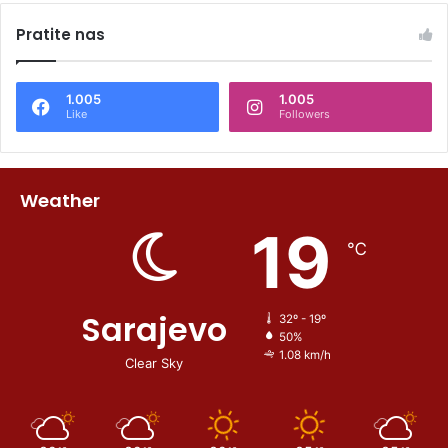
Pratite nas
1.005
1.005
Like
Followers
Weather
19
℃
Sarajevo
32º - 19º
50%
1.08 km/h
Clear Sky