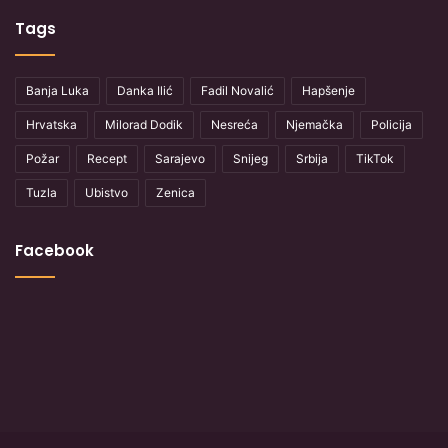
Tags
Banja Luka
Danka Ilić
Fadil Novalić
Hapšenje
Hrvatska
Milorad Dodik
Nesreća
Njemačka
Policija
Požar
Recept
Sarajevo
Snijeg
Srbija
TikTok
Tuzla
Ubistvo
Zenica
Facebook