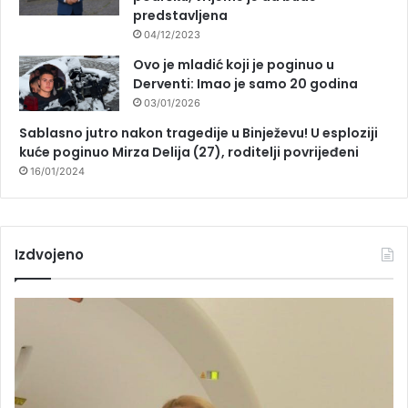
predstavljena
04/12/2023
Ovo je mladić koji je poginuo u
Derventi: Imao je samo 20 godina
03/01/2026
Sablasno jutro nakon tragedije u Binježevu! U esploziji
kuće poginuo Mirza Delija (27), roditelji povrijeđeni
16/01/2024
Izdvojeno