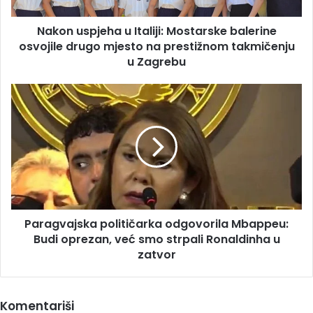
mjesto
Nakon uspjeha u Italiji: Mostarske balerine
na
prestižnom
osvojile drugo mjesto na prestižnom takmičenju
takmičenju
u Zagrebu
u
Zagrebu
Paragvajska
političarka
odgovorila
Mbappeu:
Budi
oprezan,
već
smo
strpali
Paragvajska političarka odgovorila Mbappeu:
Ronaldinha
u
Budi oprezan, već smo strpali Ronaldinha u
zatvor
zatvor
Komentariši