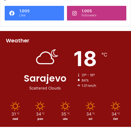
1.005
1.005
Like
Followers
Weather
18
℃
Sarajevo
31º - 16º
84%
1.01 km/h
Scattered Clouds
31
34
35
34
34
℃
℃
℃
℃
℃
ned
pon
uto
sri
čet