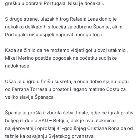
grešku u odbrani Portugala. Nisu je dočekali.
S druge strane, ulazak hitrog Rafaela Leaa donio je
nekoliko delikatnih situacija za odbranu Španije, ali ni
Portugalci nisu uspjeli napraviti mnogo toga.
Kada se činilo da ne možemo vidjeti gol u ovoj utakmici,
Mikel Merino postiže pogodak na početku sudijske
nadoknade.
Ušao je u igru u finišu susreta, a onda dobio sjajnu loptu
od Ferrana Torresa u prostor i lagano matirao Costu za
veliko slavlje Španaca.
Španija je prošla i izborila četvrtfinale, gdje će igrati protiv
boljeg iz duela SAD – Belgija, dok je ova utakmica i
najvjerovatniji oproštaj 41-godišnjeg Cristiana Ronalda od
težnje ka osvajanju Svjetskog prvenstva.