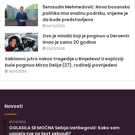
Šemsudin Mehmedović: Nova bosanska
politika ima snažnu podršku, vrijeme je
da bude predstavljena
04/12/2023
Ovo je mladić koji je poginuo u Derventi:
Imao je samo 20 godina
03/01/2026
Sablasno jutro nakon tragedije u Binježevu! U esploziji
kuće poginuo Mirza Delija (27), roditelji povrijeđeni
16/01/2024
Novosti
07/12/2023
OGLASILA SE MOĆNA Sebija Izetbegović: Kako sam
uspjela sve za šest sekundi?