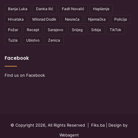
Banja Luka
Danka Ilić
Fadil Novalić
Hapšenje
Hrvatska
Milorad Dodik
Nesreća
Njemačka
Policija
Požar
Recept
Sarajevo
Snijeg
Srbija
TikTok
Tuzla
Ubistvo
Zenica
Facebook
Find us on Facebook
© Copyright 2026, All Rights Reserved |
Fiks.ba
| Design by
Webagent