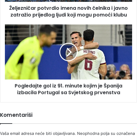
prijedlog
Željezničar potvrdio imena novih čelnika i javno
ljudi
koji
zatražio prijedlog ljudi koji mogu pomoći klubu
mogu
pomoći
Pogledajte
klubu
gol
iz
91.
minute
kojim
je
Španija
izbacila
Pogledajte gol iz 91. minute kojim je Španija
Portugal
sa
izbacila Portugal sa Svjetskog prvenstva
Svjetskog
prvenstva
Komentariši
Vaša email adresa neće biti objavljivana.
Neophodna polja su označena