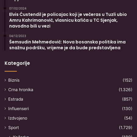
07/02/2024
Elvis Ćustendil je policajac koji je večeras u Tuzli ubio
Amru Kahrimanović, vlasnicu kafića u TC Sjenjak,
navodno bili u vezi
04/12/2023
Šemsudin Mehmedović: Nova bosanska politika ima
snažnu podršku, vrijeme je da bude predstavljena
Kategorije
Biznis
(152)
Crna hronika
(1.326)
Estrada
(857)
Influenseri
(130)
Izdvojeno
(54)
Sport
(1.729)