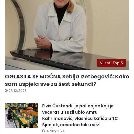
Vijesti Top 5
OGLASILA SE MOĆNA Sebija Izetbegović: Kako
sam uspjela sve za šest sekundi?
07/12/2023
Elvis Ćustendil je policajac koji je
večeras u Tuzli ubio Amru
Kahrimanović, vlasnicu kafića u TC
Sjenjak, navodno bili u vezi
07/02/2024