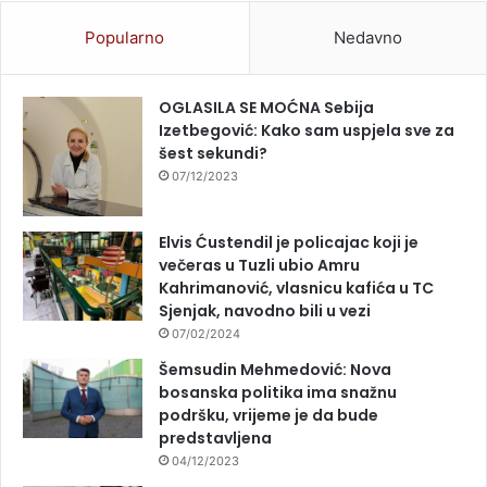
Popularno
Nedavno
OGLASILA SE MOĆNA Sebija
Izetbegović: Kako sam uspjela sve za
šest sekundi?
07/12/2023
Elvis Ćustendil je policajac koji je
večeras u Tuzli ubio Amru
Kahrimanović, vlasnicu kafića u TC
Sjenjak, navodno bili u vezi
07/02/2024
Šemsudin Mehmedović: Nova
bosanska politika ima snažnu
podršku, vrijeme je da bude
predstavljena
04/12/2023