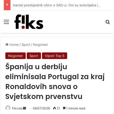
Iranski predsjednik oštro o SAD-u: Oni su kolonijalna i kriminalna država, natjerali smo ih na diplomatiju
Menu
Se
Home
/
Sport
/
Nogomet
Nogomet
Sport
Vijesti Top 5
Španija u derbiju
eliminisala Portugal za kraj
Ronaldovih snova o
Svjetskom prvenstvu
Send
Fiks.ba
06/07/2026
21
1 minute read