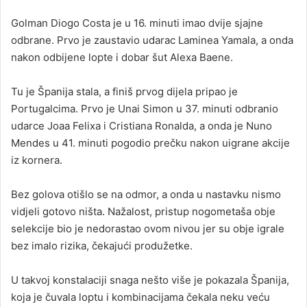
Golman Diogo Costa je u 16. minuti imao dvije sjajne
odbrane. Prvo je zaustavio udarac Laminea Yamala, a onda
nakon odbijene lopte i dobar šut Alexa Baene.
Tu je Španija stala, a finiš prvog dijela pripao je
Portugalcima. Prvo je Unai Simon u 37. minuti odbranio
udarce Joaa Felixa i Cristiana Ronalda, a onda je Nuno
Mendes u 41. minuti pogodio prečku nakon uigrane akcije
iz kornera.
Bez golova otišlo se na odmor, a onda u nastavku nismo
vidjeli gotovo ništa. Nažalost, pristup nogometaša obje
selekcije bio je nedorastao ovom nivou jer su obje igrale
bez imalo rizika, čekajući produžetke.
U takvoj konstalaciji snaga nešto više je pokazala Španija,
koja je čuvala loptu i kombinacijama čekala neku veću