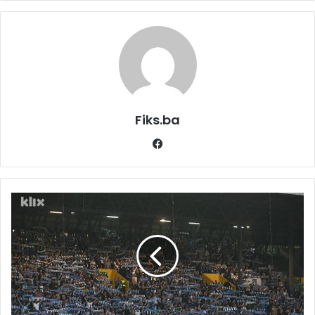
Fiks.ba
Facebook
Željezničar
potvrdio
imena
novih
čelnika
i
javno
zatražio