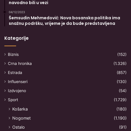
navodno bili u vezi
04/12/2023
Šemsudin Mehmedović: Nova bosanska politika ima
snažnu podršku, vrijeme je da bude predstavljena
Kategorije
Biznis
(152)
Crna hronika
(1.326)
Estrada
(857)
Influenseri
(130)
Izdvojeno
(54)
Sport
(1.729)
Košarka
(180)
Nogomet
(1.190)
Ostalo
(91)