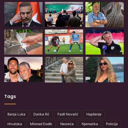
Tags
Banja Luka
Danka Ilić
Fadil Novalić
Hapšenje
Hrvatska
Milorad Dodik
Nesreća
Njemačka
Policija