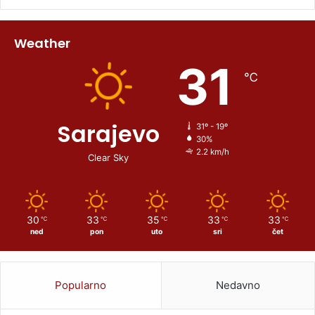
Weather
31
℃
Sarajevo
31º - 19º
30%
2.2 km/h
Clear Sky
30
33
35
33
33
℃
℃
℃
℃
℃
ned
pon
uto
sri
čet
Popularno
Nedavno