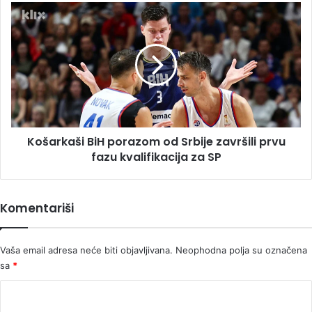
Košarkaši
BiH
porazom
od
Srbije
završili
prvu
fazu
kvalifikacija
Košarkaši BiH porazom od Srbije završili prvu
za
SP
fazu kvalifikacija za SP
Komentariši
Vaša email adresa neće biti objavljivana.
Neophodna polja su označena
sa
*
K
o