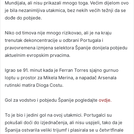
Mundijala, ali nisu prikazali mnogo toga. Većim dijelom ovo
je bila nezanimljiva utakmica, bez nekih većih težnji da se
dođe do pobjede.
Niko od timova nije mnogo rizikovao, ali je na kraju
trenutak dekoncentracije u odbrani Portugala i
pravovremena izmjena selektora Španije donijela pobjedu
aktuelnim evropskim prvacima.
Igrao se 91. minut kada je Ferran Torres sjajno gurnuo
loptu u prostor za Mikela Merina, a napadač Arsenala
rutinski matira Dioga Costu.
Gol za vodstvo i pobjedu Španije pogledajte
ovdje.
To je bio i jedini gol na ovoj utakmici. Portugalci su
pokušali doći do izjednačenja, ali nisu uspjeli, tako da je
Španija ostvarila veliki trijumf i plasirala se u četvrtfinale