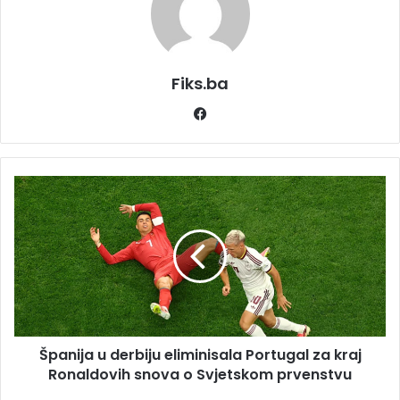
Fiks.ba
Facebook
Španija
u
derbiju
eliminisala
Portugal
za
kraj
Ronaldovih
snova
Španija u derbiju eliminisala Portugal za kraj
o
Svjetskom
Ronaldovih snova o Svjetskom prvenstvu
prvenstvu