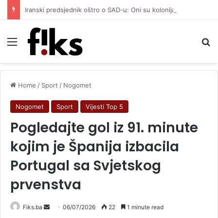
Iranski predsjednik oštro o SAD-u: Oni su kolonijalna i kriminalna država, natjerali smo ih na diplomatiju
Menu
Se
Home
/
Sport
/
Nogomet
Nogomet
Sport
Vijesti Top 5
Pogledajte gol iz 91. minute
kojim je Španija izbacila
Portugal sa Svjetskog
prvenstva
Send
Fiks.ba
06/07/2026
22
1 minute read