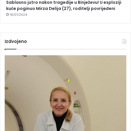
Sablasno jutro nakon tragedije u Binježevu! U esploziji
kuće poginuo Mirza Delija (27), roditelji povrijeđeni
16/01/2024
Izdvojeno