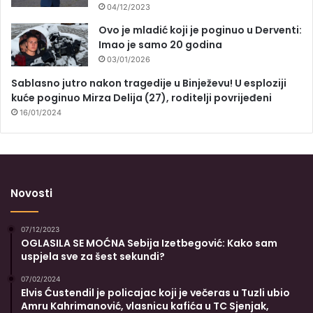
04/12/2023
Ovo je mladić koji je poginuo u Derventi:
Imao je samo 20 godina
03/01/2026
Sablasno jutro nakon tragedije u Binježevu! U esploziji
kuće poginuo Mirza Delija (27), roditelji povrijeđeni
16/01/2024
Novosti
07/12/2023
OGLASILA SE MOĆNA Sebija Izetbegović: Kako sam
uspjela sve za šest sekundi?
07/02/2024
Elvis Ćustendil je policajac koji je večeras u Tuzli ubio
Amru Kahrimanović, vlasnicu kafića u TC Sjenjak,