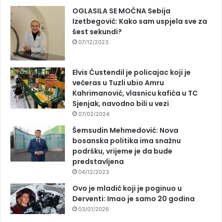
OGLASILA SE MOĆNA Sebija
Izetbegović: Kako sam uspjela sve za
šest sekundi?
07/12/2023
Elvis Ćustendil je policajac koji je
večeras u Tuzli ubio Amru
Kahrimanović, vlasnicu kafića u TC
Sjenjak, navodno bili u vezi
07/02/2024
Šemsudin Mehmedović: Nova
bosanska politika ima snažnu
podršku, vrijeme je da bude
predstavljena
04/12/2023
Ovo je mladić koji je poginuo u
Derventi: Imao je samo 20 godina
03/01/2026