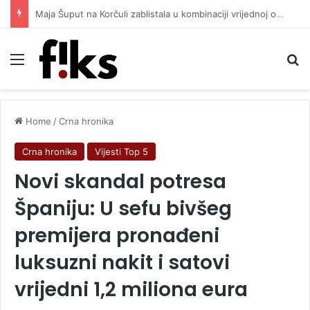
Maja Šuput na Korčuli zablistala u kombinaciji vrijednoj oko 3.500 eura
Menu
Se
Home
/
Crna hronika
Crna hronika
Vijesti Top 5
Novi skandal potresa
Španiju: U sefu bivšeg
premijera pronađeni
luksuzni nakit i satovi
vrijedni 1,2 miliona eura