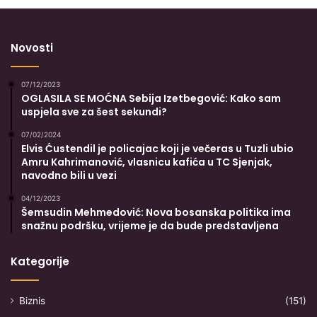
Novosti
07/12/2023
OGLASILA SE MOĆNA Sebija Izetbegović: Kako sam
uspjela sve za šest sekundi?
07/02/2024
Elvis Ćustendil je policajac koji je večeras u Tuzli ubio
Amru Kahrimanović, vlasnicu kafića u TC Sjenjak,
navodno bili u vezi
04/12/2023
Šemsudin Mehmedović: Nova bosanska politika ima
snažnu podršku, vrijeme je da bude predstavljena
Kategorije
Biznis
(151)