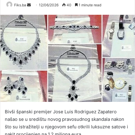
Send
Fiks.ba
12/06/2026
40
1 minute read
an
email
Bivši španski premijer Jose Luis Rodriguez Zapatero
našao se u središtu novog pravosudnog skandala nakon
što su istražitelji u njegovom sefu otkrili luksuzne satove i
nakit procijenjen na 1,2 miliona eura.