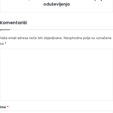
matirao
oduševljenja
Kobela
za
erupciju
Komentariši
oduševljenja
Vaša email adresa neće biti objavljivana.
Neophodna polja su označena
sa
*
K
o
m
e
n
t
a
r
Ime
*