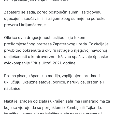
Zapatero se sada, pored postojećih sumnji za trgovinu
utjecajem, suočava i s istragom zbog sumnje na poresku
prevaru i krijumčarenje.
Otkriće ovih dragocjenosti uslijedilo je tokom
prošlomjesečnog pretresa Zapaterovog ureda. Ta akcija je
prvobitno pokrenuta u okviru istrage o njegovoj navodnoj
umiješanosti u kontroverzno državno spašavanje španske
aviokompanije “Plus Ultra” 2021. godine.
Prema pisanju španskih medija, zaplijenjeni predmeti
uključuju luksuzne satove, ogrlice, narukvice, prstenje i
naušnice.
Nakit je izrađen od zlata i ukrašen safirima i smaragdima za
koje se vjeruje da su porijeklom iz Zambije ili Tajlanda.
Istražitelji sumnjaju na krivična djela poreske prevare i