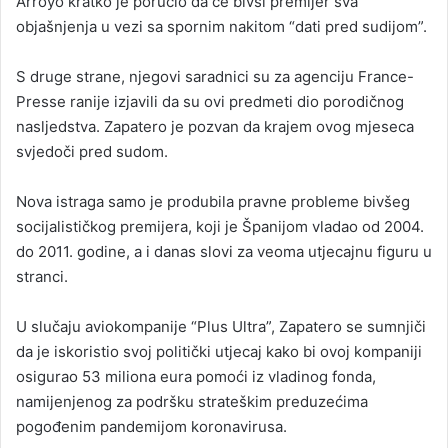
Arroyo kratko je poručio da će bivši premijer sva
objašnjenja u vezi sa spornim nakitom “dati pred sudijom”.
S druge strane, njegovi saradnici su za agenciju France-
Presse ranije izjavili da su ovi predmeti dio porodičnog
nasljedstva. Zapatero je pozvan da krajem ovog mjeseca
svjedoči pred sudom.
Nova istraga samo je produbila pravne probleme bivšeg
socijalističkog premijera, koji je Španijom vladao od 2004.
do 2011. godine, a i danas slovi za veoma utjecajnu figuru u
stranci.
U slučaju aviokompanije “Plus Ultra”, Zapatero se sumnjiči
da je iskoristio svoj politički utjecaj kako bi ovoj kompaniji
osigurao 53 miliona eura pomoći iz vladinog fonda,
namijenjenog za podršku strateškim preduzećima
pogođenim pandemijom koronavirusa.