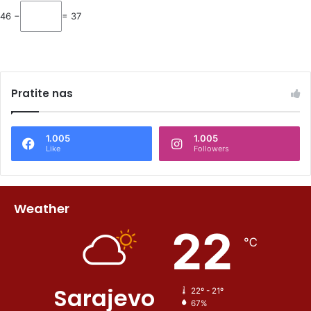
46 −
= 37
Pratite nas
1.005
1.005
Like
Followers
Weather
22
℃
Sarajevo
22º - 21º
67%