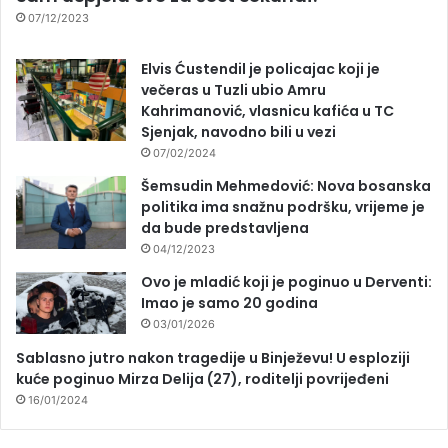
07/12/2023
Elvis Ćustendil je policajac koji je
večeras u Tuzli ubio Amru
Kahrimanović, vlasnicu kafića u TC
Sjenjak, navodno bili u vezi
07/02/2024
Šemsudin Mehmedović: Nova bosanska
politika ima snažnu podršku, vrijeme je
da bude predstavljena
04/12/2023
Ovo je mladić koji je poginuo u Derventi:
Imao je samo 20 godina
03/01/2026
Sablasno jutro nakon tragedije u Binježevu! U esploziji
kuće poginuo Mirza Delija (27), roditelji povrijeđeni
16/01/2024