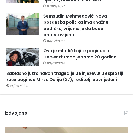
Sjenjak, navodno bili u vezi
07/02/2024
Šemsudin Mehmedović: Nova
bosanska politika ima snažnu
podršku, vrijeme je da bude
predstavljena
04/12/2023
Ovo je mladić koji je poginuo u
Derventi: Imao je samo 20 godina
03/01/2026
Sablasno jutro nakon tragedije u Binježevu! U esploziji
kuće poginuo Mirza Delija (27), roditelji povrijeđeni
16/01/2024
Izdvojeno