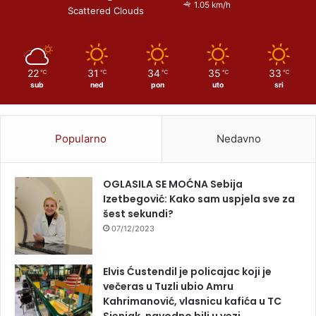
1.05 km/h
Scattered Clouds
22
31
34
35
33
℃
℃
℃
℃
℃
sub
ned
pon
uto
sri
Popularno
Nedavno
OGLASILA SE MOĆNA Sebija
Izetbegović: Kako sam uspjela sve za
šest sekundi?
07/12/2023
Elvis Ćustendil je policajac koji je
večeras u Tuzli ubio Amru
Kahrimanović, vlasnicu kafića u TC