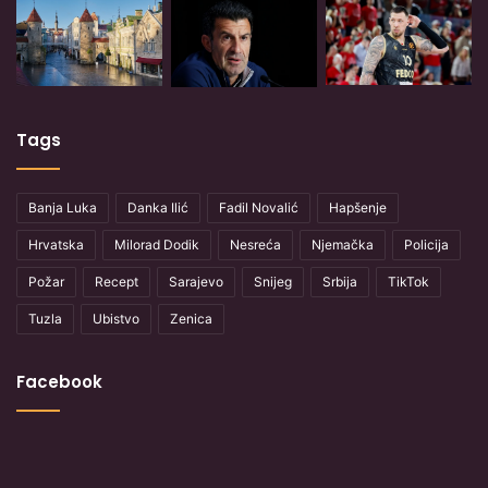
Tags
Banja Luka
Danka Ilić
Fadil Novalić
Hapšenje
Hrvatska
Milorad Dodik
Nesreća
Njemačka
Policija
Požar
Recept
Sarajevo
Snijeg
Srbija
TikTok
Tuzla
Ubistvo
Zenica
Facebook