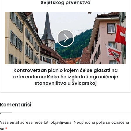
Svjetskog prvenstva
Kontroverzan
plan
o
kojem
će
se
glasati
na
referendumu:
Kontroverzan plan o kojem će se glasati na
Kako
će
referendumu: Kako će izgledati ograničenje
izgledati
stanovništva u Švicarskoj
ograničenje
stanovništva
u
Komentariši
Švicarskoj
Vaša email adresa neće biti objavljivana.
Neophodna polja su označena
sa
*