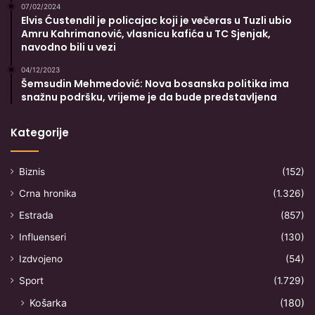
07/02/2024
Elvis Ćustendil je policajac koji je večeras u Tuzli ubio
Amru Kahrimanović, vlasnicu kafića u TC Sjenjak,
navodno bili u vezi
04/12/2023
Šemsudin Mehmedović: Nova bosanska politika ima
snažnu podršku, vrijeme je da bude predstavljena
Kategorije
Biznis
(152)
Crna hronika
(1.326)
Estrada
(857)
Influenseri
(130)
Izdvojeno
(54)
Sport
(1.729)
Košarka
(180)