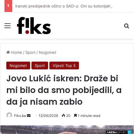
Iranski predsjednik oštro o SAD-u: Oni su kolonijalna i kriminalna država, natjerali smo ih na diplomatiju
Menu
Se
Home
/
Sport
/
Nogomet
Nogomet
Sport
Vijesti Top 5
Jovo Lukić iskren: Draže bi
mi bilo da smo pobijedili, a
da ja nisam zabio
Send
Fiks.ba
12/06/2026
20
1 minute read
an
email