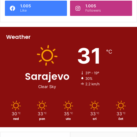
1.005
1.005
Like
Followers
Weather
31
℃
Sarajevo
31º - 19º
30%
2.2 km/h
Clear Sky
30
33
35
33
33
℃
℃
℃
℃
℃
ned
pon
uto
sri
čet