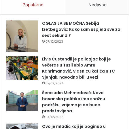
Popularno
Nedavno
OGLASILA SE MOĆNA Sebija
Izetbegović: Kako sam uspjela sve za
šest sekundi?
07/12/2023
Elvis Ćustendil je policajac koji je
večeras u Tuzli ubio Amru
Kahrimanović, vlasnicu kafića u TC
Sjenjak, navodno bili u vezi
07/02/2024
Šemsudin Mehmedović: Nova
bosanska politika ima snažnu
podršku, vrijeme je da bude
predstavljena
04/12/2023
Ovo je mladić koji je poginuo u