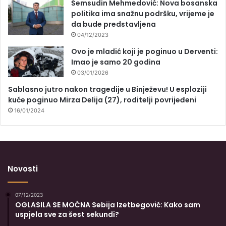
Šemsudin Mehmedović: Nova bosanska
politika ima snažnu podršku, vrijeme je
da bude predstavljena
04/12/2023
Ovo je mladić koji je poginuo u Derventi:
Imao je samo 20 godina
03/01/2026
Sablasno jutro nakon tragedije u Binježevu! U esploziji
kuće poginuo Mirza Delija (27), roditelji povrijeđeni
16/01/2024
Novosti
07/12/2023
OGLASILA SE MOĆNA Sebija Izetbegović: Kako sam
uspjela sve za šest sekundi?