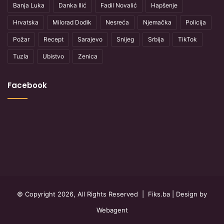
Banja Luka
Danka Ilić
Fadil Novalić
Hapšenje
Hrvatska
Milorad Dodik
Nesreća
Njemačka
Policija
Požar
Recept
Sarajevo
Snijeg
Srbija
TikTok
Tuzla
Ubistvo
Zenica
Facebook
© Copyright 2026, All Rights Reserved |
Fiks.ba
| Design by
Webagent